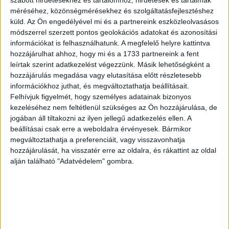
szabott hirdetésekhez és tartalomhoz, hirdetések és tartalmak
hazai „rangsorban” szerepel előkelő helyen, világszerte
méréséhez, közönségmérésekhez és szolgáltatásfejlesztéshez
első helyre sorolták a döntéshozók. Tovább vizsgálva a
küld.
Az Ön engedélyével mi és a partnereink eszközleolvasásos
magyarországi helyzetet: Németország (41%) és az USA
módszerrel szerzett pontos geolokációs adatokat és azonosítási
(23%) után következik Románia (22%), mint jelentős
információkat is felhasználhatunk. A megfelelő helyre kattintva
növekedési célpont, majd Oroszország (19%) és
hozzájárulhat ahhoz, hogy mi és a 1733 partnereink a fent
Szlovákia (17%).
leírtak szerint adatkezelést végezzünk. Másik lehetőségként a
hozzájárulás megadása vagy elutasítása előtt részletesebb
információkhoz juthat, és megváltoztathatja beállításait.
A felmérés során a vállalatvezetők arra is választ adtak,
Felhívjuk figyelmét, hogy személyes adatainak bizonyos
hogy mely területeken terveznek fejlesztéseket
kezeléséhez nem feltétlenül szükséges az Ön hozzájárulása, de
véghezvinni versenyképességük növelése érdekében.
jogában áll tiltakozni az ilyen jellegű adatkezelés ellen. A
Magyarországon és világszerte is a folyamatos innováció
beállításai csak erre a weboldalra érvényesek. Bármikor
és a humánerőforrás fejlesztése tűnik a jövő kulcsának, a
megváltoztathatja a preferenciáit, vagy visszavonhatja
digitális és technológiai képességek szintén fókuszba
hozzájárulását, ha visszatér erre az oldalra, és rákattint az oldal
kerültek (3. ábra). A hazai válaszadók közül az innováció
alján található "Adatvédelem" gombra.
fontosságát leginkább a pénzügyi és az autóipari
vállalatok vezetői emelték ki, míg a humánerőforrás
fejlesztésének jelentőségét a kiskereskedelemben
illetve a technológiai és távközlési területen
hangsúlyozták az átlagosnál nagyobb arányban.