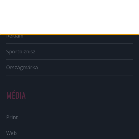
CSR
PR
Reklám
Sportbiznisz
Országmárka
MÉDIA
Print
Web