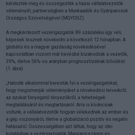
kérdezték meg és összegezték a hazai vállalatvezetők
véleményét, partnerségben a Munkaadók és Gyáriparosok
Országos Szövetségével (MGYOSZ).
A megkérdezett vezérigazgatók 89 százaléka úgy véli,
képesek lesznek növekedni a következő 12 hónapban. A
globális és a magyar gazdaság növekedésével
kapcsolatban viszont már kevésbé bizakodóak a vezetők,
39%, illetve 56%-os arányban prognosztizálnak bővülést.
(1. ábra)
„Hatodik alkalommal kerestük fel a vezérigazgatókat,
hogy megismerjük véleményüket a növekedési terveikről,
az azokat fenyegető tényezőkről, a tehetségek
megtalálásáról és megtartásáról. Arra is kíváncsiak
voltunk, a vállalatvezetők hogyan vélekednek az ember és
a gép viszonyáról, illetve a globalizáció pozitív és negatív
hatásairól. Összességében azt láttuk, hogy az idei
kutatásban a vezérigazgatók Magyarországon és