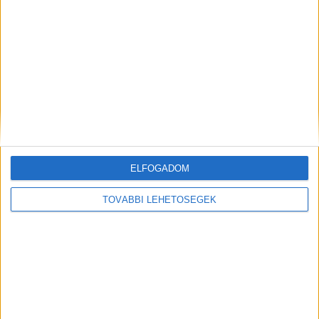
KAPCSOLÓDÓ CIKKEK
MORE FROM AUTHOR
Tovább bővült az AutoWallis árbevétele
Akkumulátorgyárat vásárolt a Toyota
ELFOGADOM
Ennyit költünk Halloweenra
TOVÁBBI LEHETŐSÉGEK