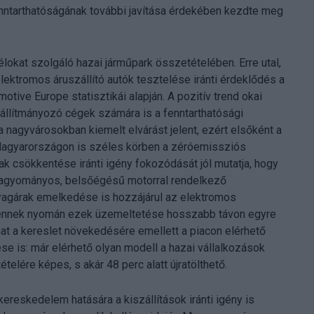
enntarthatóságának további javítása érdekében kezdte meg
élokat szolgáló hazai járműpark összetételében. Erre utal,
ektromos áruszállító autók tesztelése iránti érdeklődés a
ve Europe statisztikái alapján. A pozitív trend okai
zállítmányozó cégek számára is a fenntarthatósági
nagyvárosokban kiemelt elvárást jelent, ezért elsőként a
Magyarországon is széles körben a zéróemissziós
k csökkentése iránti igény fokozódását jól mutatja, hogy
a hagyományos, belsőégésű motorral rendelkező
nyagárak emelkedése is hozzájárul az elektromos
 ennek nyomán ezek üzemeltetése hosszabb távon egyre
at a kereslet növekedésére emellett a piacon elérhető
e is: már elérhető olyan modell a hazai vállalkozások
elére képes, s akár 48 perc alatt újratölthető.
ereskedelem hatására a kiszállítások iránti igény is