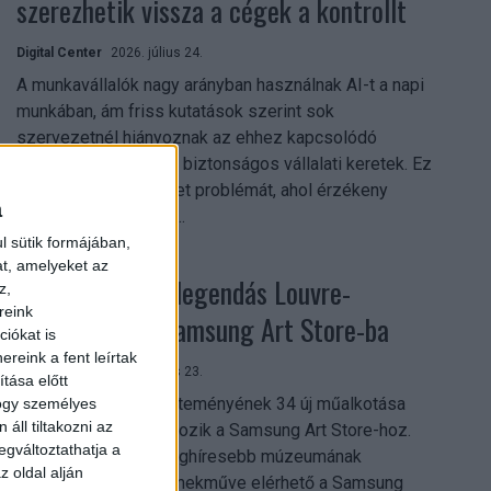
szerezhetik vissza a cégek a kontrollt
Digital Center
2026. július 24.
A munkavállalók nagy arányban használnak AI-t a napi
munkában, ám friss kutatások szerint sok
szervezetnél hiányoznak az ehhez kapcsolódó
világos irányelvek és biztonságos vállalati keretek. Ez
különösen ott jelenthet problémát, ahol érzékeny
a
üzleti információkkal...
l sütik formájában,
at, amelyeket az
Megérkezett a legendás Louvre-
z,
reink
gyűjtemény a Samsung Art Store-ba
iókat is
reink a fent leírtak
Digital Center
2026. július 23.
tása előtt
A párizsi Louvre gyűjteményének 34 új műalkotása
hogy személyes
áll tiltakozni az
most először csatlakozik a Samsung Art Store-hoz.
egváltoztathatja a
Ezzel a világ egyik leghíresebb múzeumának
z oldal alján
összesen már 51 remekműve elérhető a Samsung