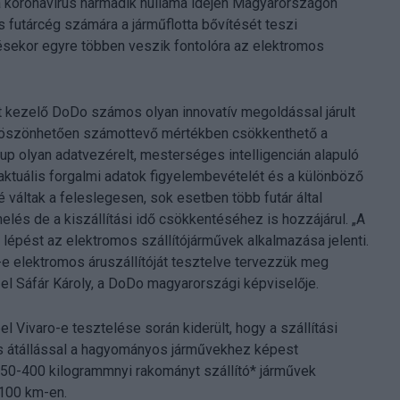
 a koronavírus harmadik hulláma idején Magyarországon
utárcég számára a járműflotta bővítését teszi
sekor egyre többen veszik fontolóra az elektromos
t kezelő DoDo számos olyan innovatív megoldással járult
 köszönhetően számottevő mértékben csökkenthető a
up olyan adatvezérelt, mesterséges intelligencián alapuló
 aktuális forgalmi adatok figyelembevételét és a különböző
 váltak a feleslegesen, sok esetben több futár által
és de a kiszállítási idő csökkentéséhez is hozzájárul. „A
 lépést az elektromos szállítójárművek alkalmazása jelenti.
-e elektromos áruszállítóját tesztelve tervezzük meg
 el Sáfár Károly, a DoDo magyarországi képviselője.
 Vivaro-e tesztelése során kiderült, hogy a szállítási
s átállással a hagyományos járművekhez képest
350-400 kilogrammnyi rakományt szállító* járművek
 100 km-en.