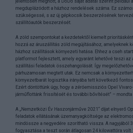
jelentősen megnőtt, a DoDo saját adatai szerint például
megduplázódott a házhoz rendelések száma. Ez számos f
szükségessé, s az új gépkocsik beszerzésének tervezé
szállítóautók beszerzését.
A zöld szempontokat a kezdetektől kiemelt prioritáskén
hozzá az áruszállítás zöld megújításához, amelyeknek
házhoz szállítások környezeti hatása. Ehhez a cseh start
platformot fejlesztett, amely egyaránt lehetővé teszi az
szállítási feladatok összehangolását. Így megelőzhetővé
párhuzamosan megtett utak. Ez nemcsak a környezetterhel
környezetbarát logisztika irányába tett következő fontos
Ezért döntöttünk úgy, hogy a zéróemissziós Opel Vivaro
járműflottánk frissítését és további bővítését” – mondta
A „Nemzetközi Év Haszonjárműve 2021“ díjat elnyerő Opel
feladatok ellátásának üzemanyagköltsége az elektromo
mindössze a negyedére szorítható vissza. A nagyjából 
fogyasztása a teszt során átlagosan 24 kilowattóra volt