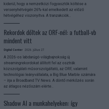
kiderül, hogy a nemzetközi fogyasztók költése a
versenyhétvégén 26%-kal emelkedett az előző
hétvégéhez viszonyítva. A tranzakciók...
Rekordok dőltek az ORF-nél: a futball-vb
mindent vitt
Digital Center
2026. július 27.
A 2026-os labdarúgó-világbajnokság új
streamingrekordokat állított fel az osztrák
közszolgálati műsorszolgáltató, az ORF, valamint
technológiai leányvállalata, a Big Blue Marble számára
– írja a Broadband TV News. A döntő mérkőzés során
az átlagos nézőszám elérte...
Shadow AI a munkahelyeken: így