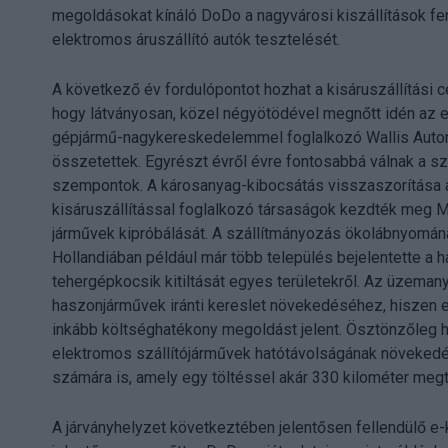
megoldásokat kínáló DoDo a nagyvárosi kiszállítások f
elektromos áruszállító autók tesztelését.
A következő év fordulópontot hozhat a kisáruszállítási c
hogy látványosan, közel négyötödével megnőtt idén az el
gépjármű-nagykereskedelemmel foglalkozó Wallis Automoti
összetettek. Egyrészt évről évre fontosabbá válnak a s
szempontok. A károsanyag-kibocsátás visszaszorítása a 
kisáruszállítással foglalkozó társaságok kezdték meg 
járművek kipróbálását. A szállítmányozás ökolábnyomána
Hollandiában például már több település bejelentette 
tehergépkocsik kitiltását egyes területekről. Az üzema
haszonjárművek iránti kereslet növekedéséhez, hiszen
inkább költséghatékony megoldást jelent. Ösztönzőleg h
elektromos szállítójárművek hatótávolságának növekedés
számára is, amely egy töltéssel akár 330 kilométer megtét
A járványhelyzet következtében jelentősen fellendülő e-k