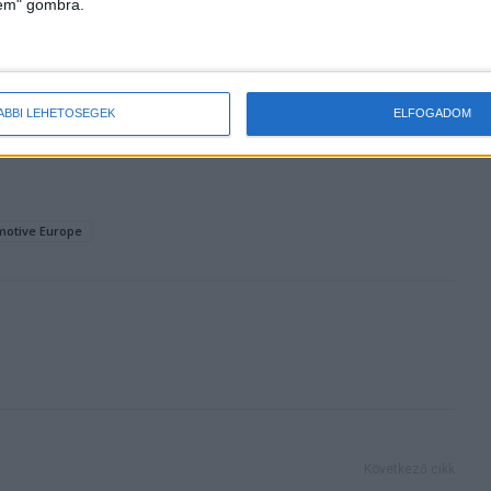
lem" gombra.
gít a CIB és a
Visszatérnek a Spektrum Brutális
sorozatai
ÁBBI LEHETŐSÉGEK
ELFOGADOM
motive Europe
Következő cikk