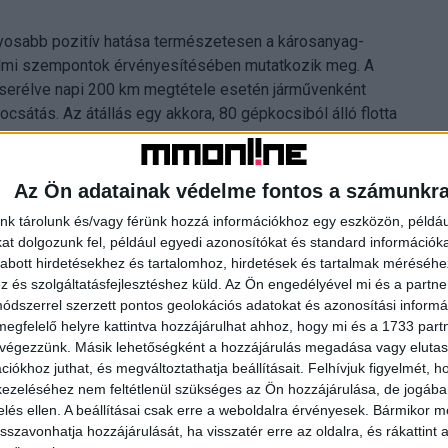
nyosabb pozitív hatása természetesen a károsanyag-
elmi szempontok érvényesítésében mutatkozik meg. A
serélve napi 200 km megtétele esetén járművenként
csátás. Az átállás egy akkora, 80 gépkocsiból álló flotta
kezik, havi 88 tonnával csökkentheti a szállítmányozással
Az Ön adatainak védelme fontos a számunkr
nk tárolunk és/vagy férünk hozzá információkhoz egy eszközön, példáu
t dolgozunk fel, például egyedi azonosítókat és standard információk
abott hirdetésekhez és tartalomhoz, hirdetések és tartalmak méréséhe
és szolgáltatásfejlesztéshez küld.
Az Ön engedélyével mi és a partne
dszerrel szerzett pontos geolokációs adatokat és azonosítási informác
megfelelő helyre kattintva hozzájárulhat ahhoz, hogy mi és a 1733 partne
 végezzünk. Másik lehetőségként a hozzájárulás megadása vagy elutasí
iókhoz juthat, és megváltoztathatja beállításait.
Felhívjuk figyelmét, 
ezeléséhez nem feltétlenül szükséges az Ön hozzájárulása, de jogában 
zelés ellen. A beállításai csak erre a weboldalra érvényesek. Bármikor m
isszavonhatja hozzájárulását, ha visszatér erre az oldalra, és rákattint a