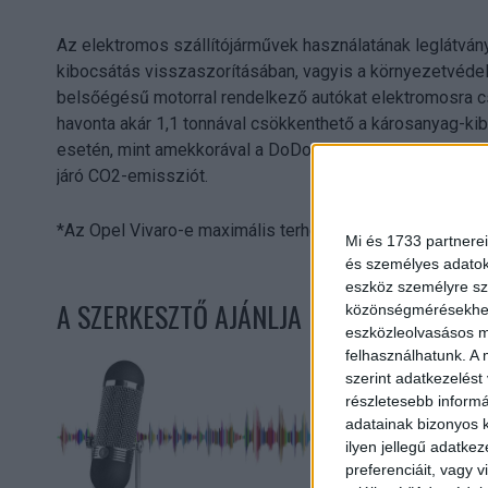
Az elektromos szállítójárművek használatának leglátvá
kibocsátás visszaszorításában, vagyis a környezetvéd
belsőégésű motorral rendelkező autókat elektromosra c
havonta akár 1,1 tonnával csökkenthető a károsanyag-kibo
esetén, mint amekkorával a DoDo Magyarországon rendel
járó CO2-emissziót.
*Az Opel Vivaro-e maximális terhelhetősége 925 kg.
Mi és 1733 partnerei
és személyes adatoka
eszköz személyre sz
A SZERKESZTŐ AJÁNLJA
közönségmérésekhez 
eszközleolvasásos mó
felhasználhatunk. A 
szerint adatkezelést
részletesebb informác
adatainak bizonyos k
ilyen jellegű adatke
preferenciáit, vagy v