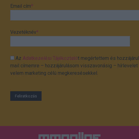
Email cím
*
Vezetéknév
*
Az
Adatkezelési Tájékoztató
t megértettem és hozzájárul
mail címemre – hozzájárulásom visszavonásig – hírlevelet k
velem marketing célú megkeresésekkel.