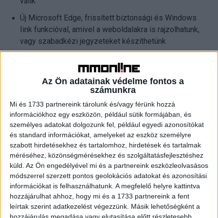
válik
Új Microsoft Edge, frissített biztonsági és Windows
Iink funkcióval, amivel a weboldalakra is rajzolhatunk,
vagy szabadkézi jegyzeteket készíthetünk
Adatvédelmi és biztonsági frissítések
Az Ön adatainak védelme fontos a
számunkra
CÍMKÉK
frissítés
Microsoft
win10
Mi és 1733 partnereink tárolunk és/vagy férünk hozzá
információkhoz egy eszközön, például sütik formájában, és
személyes adatokat dolgozunk fel, például egyedi azonosítókat
és standard információkat, amelyeket az eszköz személyre
szabott hirdetésekhez és tartalomhoz, hirdetések és tartalmak
Facebook
Email
méréséhez, közönségmérésekhez és szolgáltatásfejlesztéshez
küld.
Az Ön engedélyével mi és a partnereink eszközleolvasásos
módszerrel szerzett pontos geolokációs adatokat és azonosítási
információkat is felhasználhatunk. A megfelelő helyre kattintva
Előző cikk
Következő cikk
hozzájárulhat ahhoz, hogy mi és a 1733 partnereink a fent
Ezt tudják a legújabb
Michelisz csapata a Sport TV-
leírtak szerint adatkezelést végezzünk. Másik lehetőségként a
okosmobilok
n
hozzájárulás megadása vagy elutasítása előtt részletesebb