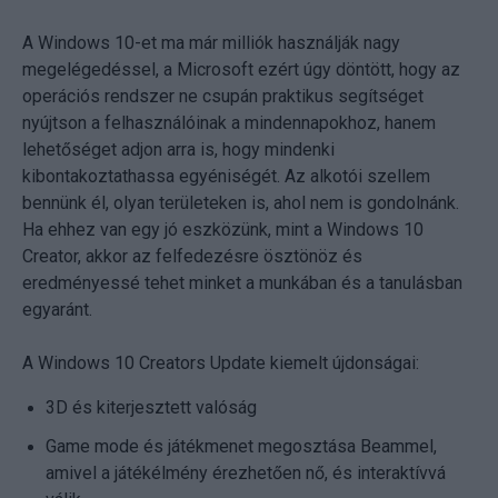
A Windows 10-et ma már milliók használják nagy
megelégedéssel, a Microsoft ezért úgy döntött, hogy az
operációs rendszer ne csupán praktikus segítséget
nyújtson a felhasználóinak a mindennapokhoz, hanem
lehetőséget adjon arra is, hogy mindenki
kibontakoztathassa egyéniségét. Az alkotói szellem
bennünk él, olyan területeken is, ahol nem is gondolnánk.
Ha ehhez van egy jó eszközünk, mint a Windows 10
Creator, akkor az felfedezésre ösztönöz és
eredményessé tehet minket a munkában és a tanulásban
egyaránt.
A Windows 10 Creators Update kiemelt újdonságai:
3D és kiterjesztett valóság
Game mode és játékmenet megosztása Beammel,
amivel a játékélmény érezhetően nő, és interaktívvá