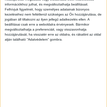
információkhoz juthat, és megváltoztathatja beállításait.
Felhívjuk figyelmét, hogy személyes adatainak bizonyos
kezeléséhez nem feltétlenül szükséges az Ön hozzájárulása, de
KAPCSOLÓDÓ CIKKEK
MORE FROM AUTHOR
jogában áll tiltakozni az ilyen jellegű adatkezelés ellen. A
beállításai csak erre a weboldalra érvényesek. Bármikor
Tovább bővült az AutoWallis árbevétele
megváltoztathatja a preferenciáit, vagy visszavonhatja
hozzájárulását, ha visszatér erre az oldalra, és rákattint az oldal
alján található "Adatvédelem" gombra.
Akkumulátorgyárat vásárolt a Toyota
Ennyit költünk Halloweenra