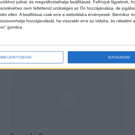
iókhoz juthat, és megváltoztathatja beállításait.
Felhívjuk figyelmét, 
ezeléséhez nem feltétlenül szükséges az Ön hozzájárulása, de jogában 
zelés ellen. A beállításai csak erre a weboldalra érvényesek. Bármikor m
isszavonhatja hozzájárulását, ha visszatér erre az oldalra, és rákattint a
lem" gombra.
Bővül a Telekom programja
CSR
2017. március 29.
Idén második alkalommal április 3-7. között zajlik a
Digitális Témahét, amelyhez a Magyar Telekom
ÁBBI LEHETŐSÉGEK
ELFOGADOM
Csoport a Legyél Te is Informatikus! programjával
csatlakozott. Az interaktív...