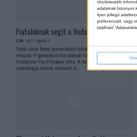
részletesebb informác
adatainak bizonyos k
ilyen jellegű adatke
preferenciáit, vagy v
található "Adatvéde
Fiataloknak segít a Vodafone
CSR
2017. április 2.
Több száz fiatal gondolatait felhasználva született
meg az Y-generáció hitvallását tükröző manifesztó, a
TOV
Vodafone You Pilvaker Intro. A dal, amelynek
videóklipje immár elérhető a...