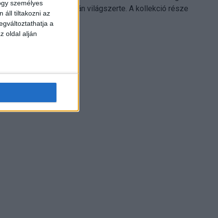
hogy személyes
Electronics platformján világszerte. A kollekció része
áll tiltakozni az
Leonardo...
egváltoztathatja a
z oldal alján