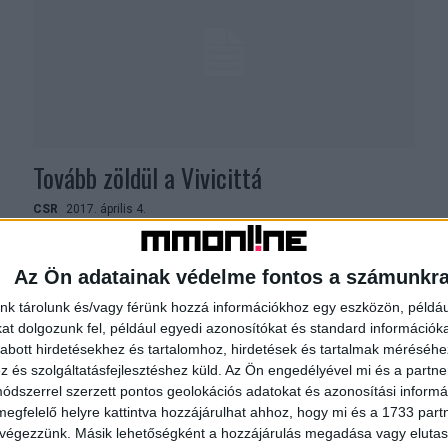
Tovább zöldül a Vivicittá
CSR
2017. április 4.
Minden korábbinál környezettudatosabb versenynek
ígérkezik az idei Telekom Vivicittá Városvédő Futás. A
Az Ön adatainak védelme fontos a számunkr
rendezvényt szervező BSI Sport Kft. és hivatalos
ásványvíz-partnere, a Szentkirályi-Kékkúti Ásványvíz
nk tárolunk és/vagy férünk hozzá információkhoz egy eszközön, példáu
Kft....
t dolgozunk fel, például egyedi azonosítókat és standard információk
abott hirdetésekhez és tartalomhoz, hirdetések és tartalmak méréséhe
és szolgáltatásfejlesztéshez küld.
Az Ön engedélyével mi és a partne
dszerrel szerzett pontos geolokációs adatokat és azonosítási informác
megfelelő helyre kattintva hozzájárulhat ahhoz, hogy mi és a 1733 partne
 végezzünk. Másik lehetőségként a hozzájárulás megadása vagy elutasí