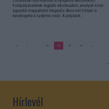
Londonban nyílt kiállítás a Syngenta Nemzetközi
Fotópályázatának legjobb alkotásaiból, amelyek közé
egyedüli magyarként Hegedűs Ákos két fotóját is
beválogatta a szakmai zsűri. A pályázat...
...
1
95
96
97
98
- Hi
Hírlevél