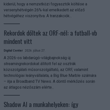
kiderül, hogy a nemzetközi fogyasztók költése a
versenyhétvégén 26%-kal emelkedett az előző
hétvégéhez viszonyítva. A tranzakciók...
Rekordok dőltek az ORF-nél: a futball-vb
mindent vitt
Digital Center
2026. július 27.
A 2026-os labdarúgó-világbajnokság új
streamingrekordokat állított fel az osztrák
közszolgálati műsorszolgáltató, az ORF, valamint
technológiai leányvállalata, a Big Blue Marble számára
– írja a Broadband TV News. A döntő mérkőzés során
az átlagos nézőszám elérte...
Shadow AI a munkahelyeken: így