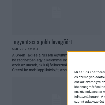
Ingyentaxi a jobb levegőért
CSR
2017. április 4.
A Green Taxi és a Nissan együttműködésének
köszönhetően egy alkalommal ingyenesen taxizhatnak
azok az utasok, akik új felhasználóként letöltik a
GreenLite mobilapplikációját, azon keresztül...
Mi és 1733 partnerei
és személyes adatoka
eszköz személyre sz
közönségmérésekhez 
eszközleolvasásos mó
felhasználhatunk. A 
szerint adatkezelést