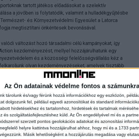
portoknak tartott játékos előadásokat a szelektív
álása a jövőben is folytatódik, valamint a hulladékgyűjtésbe
io Természet- és Környezetvédelmi Egyesület a Latorca
 fogja megtisztítani önkéntesek bevonásával.
, valódi változást hozó társadalmi célú kampányokat, így
-Action kezdeményezést, mellyel hozzájárulhatunk egy
rnyezetvédelem és a közösségi felelősségvállalás kéz a
y felkaroljunk olyan kezdeményezéseket, amelyek tisztább
és a résztvevők elhivatottsága, lelkesedése inspiráló
znak hozzánk ebben a fontos ügyben határon innen és túl
Az Ön adatainak védelme fontos a számunkr
 vállalati kapcsolatok igazgatója.
nk tárolunk és/vagy férünk hozzá információkhoz egy eszközön, példáu
t dolgozunk fel, például egyedi azonosítókat és standard információk
ismert médiaszemélyiség és humorista, hanem elkötelezett
abott hirdetésekhez és tartalomhoz, hirdetések és tartalmak méréséhe
 hangsúlyozta: „Azért vállaltam szerepet a PET Kupa
és szolgáltatásfejlesztéshez küld.
Az Ön engedélyével mi és a partne
léletünk akkor változik a legjobban, ha a
dszerrel szerzett pontos geolokációs adatokat és azonosítási informác
rtható céllal. A PET kupa környezettudatossági
megfelelő helyre kattintva hozzájárulhat ahhoz, hogy mi és a 1733 partne
y, erősíti a civilek és a vállalatok közötti
 végezzünk. Másik lehetőségként a hozzájárulás megadása vagy elutasí