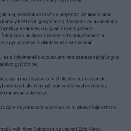
gok még nehezebbé teszik a helyzetet. Az áramellátás
 komoly kézi erőt igénylő terepi feladatok és a csökkenő
chynskyy, a kárpátaljai ungvári és beregszászi
 felelősek a hulladék szakszerű feldolgozásáért, a
ektív gyűjtőpontok kialakításáért a városokban.
ul az a folyómentő ökobusz, ami rendszeresen járja Ungvár
adékot gyűjtött be.
ekt célja a már folyóba került hulladék egy részének
onyt módszert alkalmaznak: egy sodronnyal oszlophoz
begő műanyag palackokat.
tős gép- és járműpark bővítésre és munkaerőfejlesztésre
gsúly volt: Anna Sabadosh, az ungvári Zöld Város