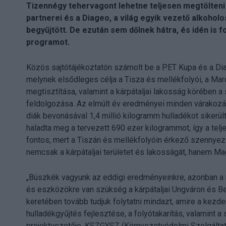
Tizennégy tehervagont lehetne teljesen megtölteni 
partnerei és a Diageo, a világ egyik vezető alkohol
begyűjtött. De ezután sem dőlnek hátra, és idén is f
programot.
Közös sajtótájékoztatón számolt be a PET Kupa és a Di
melynek elsődleges célja a Tisza és mellékfolyói, a Maro
megtisztítása, valamint a kárpátaljai lakosság körében 
feldolgozása. Az elmúlt év eredményei minden várakozást
diák bevonásával 1,4 millió kilogramm hulladékot sikerül
haladta meg a tervezett 690 ezer kilogrammot, így a tel
fontos, mert a Tiszán és mellékfolyóin érkező szennyez
nemcsak a kárpátaljai területet és lakosságát, hanem Mag
„Büszkék vagyunk az eddigi eredményeinkre, azonban a 
és eszközökre van szükség a kárpátaljai Ungváron és B
keretében tovább tudjuk folytatni mindazt, amire a kezd
hulladékgyűjtés fejlesztése, a folyótakarítás, valamint
projektvezetője, KSZGYSZ (Környezetvédelmi Szolgálta