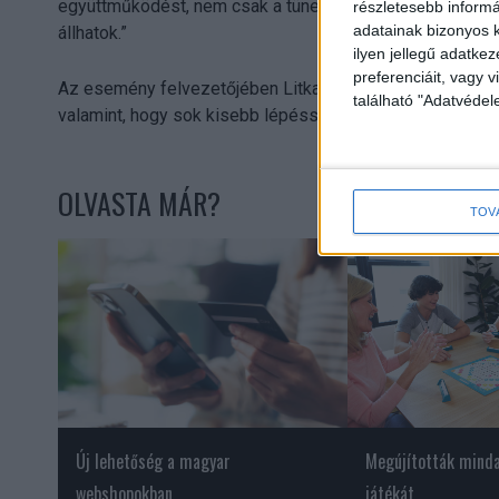
együttműködést, nem csak a tüneteket, de az okokat is 
részletesebb informác
adatainak bizonyos k
állhatok.”
ilyen jellegű adatke
preferenciáit, vagy v
Az esemény felvezetőjében Litkai Gergely kiemelte az 
található "Adatvéde
valamint, hogy sok kisebb lépéssel is hatalmasat léphe
OLVASTA MÁR?
TOV
Új lehetőség a magyar
Megújították mind
webshopokban
játékát