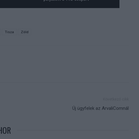
Tisza
Zöld
Következő cikk
Új ügyfelek az ArvaliComnál
HOR