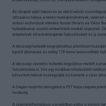
Az Ukrajnát sújtó háború és az ebből adódó viszontagsá
időszakos hiánya, a nehéz munkakörülmények, valamint a
emberi erőforrások ellenére Ruslan Shvarts és Viktor Bu
hulladékudvar vezetői emberfeletti munkát végeznek. Ők
telephelyek infrastruktúrájának fejlesztéséért és új szel
A lakossági hulladék begyűjtéséhez jelentősen hozzájár
kijelölt állomásait, és eddig 178 tonna hasznosítható hull
A lakossági szelektív hulladék begyűjtése mellett a proj
felszámolása is. Erre egy korábban kifejlesztett haték
kifeszített hálóval összegyűjtik és kiemelik a vízen le
A Diageo nyújtotta támogatást a PET Kupa csapata jelen
fordította.
A szemléletformáláson a projektben eddig is komoly han