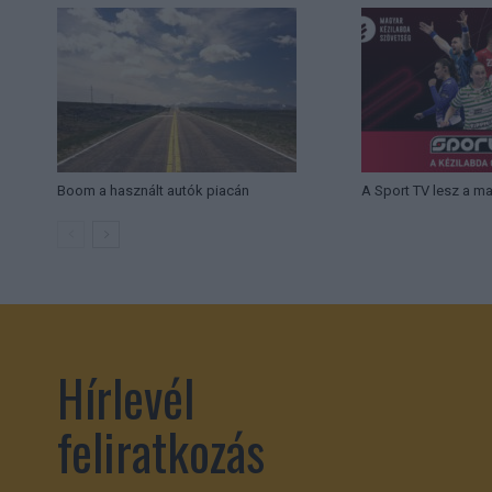
Boom a használt autók piacán
A Sport TV lesz a m
Hírlevél
feliratkozás