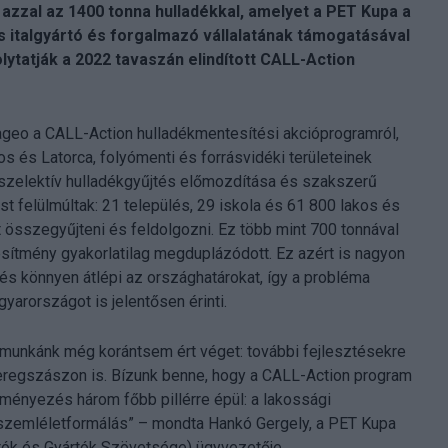
azzal az 1400 tonna hulladékkal, amelyet a PET Kupa a
os italgyártó és forgalmazó vállalatának támogatásával
olytatják a 2022 tavaszán elindított CALL-Action
ageo a CALL-Action hulladékmentesítési akcióprogramról,
s és Latorca, folyómenti és forrásvidéki területeinek
a szelektív hulladékgyűjtés előmozdítása és szakszerű
 felülmúltak: 21 település, 29 iskola és 61 800 lakos és
t összegyűjteni és feldolgozni. Ez több mint 700 tonnával
jesítmény gyakorlatilag megduplázódott. Ez azért is nagyon
és könnyen átlépi az országhatárokat, így a probléma
yarországot is jelentősen érinti.
munkánk még korántsem ért véget: további fejlesztésekre
eregszászon is. Bízunk benne, hogy a CALL-Action program
eményezés három főbb pillérre épül: a lakossági
 a szemléletformálás” – mondta Hankó Gergely, a PET Kupa
tók és Gyártók Szövetsége) ügyvezetője.