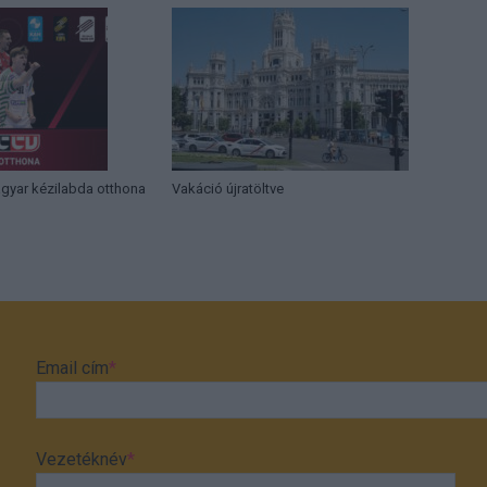
agyar kézilabda otthona
Vakáció újratöltve
Email cím
*
Vezetéknév
*