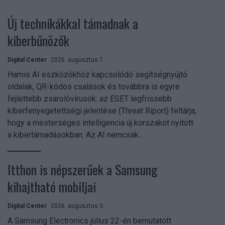
Új technikákkal támadnak a
kiberbűnözők
Digital Center
2026. augusztus 7.
Hamis AI eszközökhöz kapcsolódó segítségnyújtó
oldalak, QR-kódos csalások és továbbra is egyre
fejlettebb zsarolóvírusok: az ESET legfrissebb
kiberfenyegetettségi jelentése (Threat Riport) feltárja,
hogy a mesterséges intelligencia új korszakot nyitott
a kibertámadásokban. Az AI nemcsak...
Itthon is népszerűek a Samsung
kihajtható mobiljai
Digital Center
2026. augusztus 3.
A Samsung Electronics július 22-én bemutatott