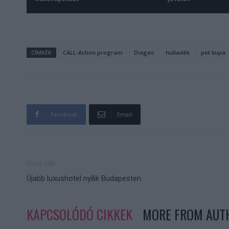
CÍMKÉK
CALL-Action program
Diageo
hulladék
pet kupa
Facebook
Email
Előző cikk
Újabb luxushotel nyílik Budapesten
KAPCSOLÓDÓ CIKKEK
MORE FROM AUT