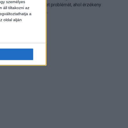
hogy személyes
különösen ott jelenthet problémát, ahol érzékeny
áll tiltakozni az
üzleti információkkal...
egváltoztathatja a
z oldal alján