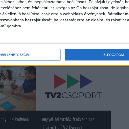
kezeli. Megtiszteltetés számomra, hogy az ügy mellé
iókhoz juthat, és megváltoztathatja beállításait.
Felhívjuk figyelmét, 
ezeléséhez nem feltétlenül szükséges az Ön hozzájárulása, de jogában 
zelés ellen. A beállításai csak erre a weboldalra érvényesek. Bármikor m
isszavonhatja hozzájárulását, ha visszatér erre az oldalra, és rákattint a
egyén szerepét és felelősségét is a környezetvédelemben,
lem" gombra.
tünk a fenntarthatóság és ökolábnyomunk csökkentése felé.
ÁBBI LEHETŐSÉGEK
ELFOGADOM
annyiunk kedvenc
Lengyel televíziós frekvenciára
pályázott a TV2 Csoport