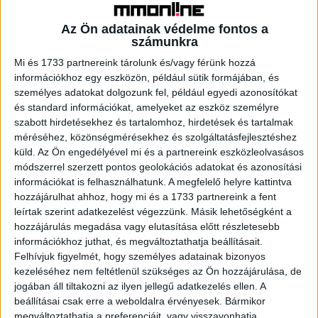
Az Euronics felmérése szerint minden harmadik
Az Ön adatainak védelme fontos a
válaszadó elfogadhatónak tartja, hogy már a 7 éveseknek
számunkra
is legyen saját okostelefonja, tablete vagy számítógépe,
Mi és 1733 partnereink tárolunk és/vagy férünk hozzá
de ezzel együtt a többség mégis úgy gondolja, hogy
információkhoz egy eszközön, például sütik formájában, és
inkább 13-15 éves kor között vásárolna először efféle
személyes adatokat dolgozunk fel, például egyedi azonosítókat
digitális eszközöket a fiataloknak. Sokan tehát már az
és standard információkat, amelyeket az eszköz személyre
első osztályt saját tablettel kezdik, a felmérés szerint
szabott hirdetésekhez és tartalomhoz, hirdetések és tartalmak
ugyanis a szülők 7 és 12 éves kor között leginkább (40%)
méréséhez, közönségmérésekhez és szolgáltatásfejlesztéshez
tabletet vásárolnának a gyereküknek, ha digitális
küld.
Az Ön engedélyével mi és a partnereink eszközleolvasásos
eszközökről van szó.
módszerrel szerzett pontos geolokációs adatokat és azonosítási
információkat is felhasználhatunk. A megfelelő helyre kattintva
hozzájárulhat ahhoz, hogy mi és a 1733 partnereink a fent
leírtak szerint adatkezelést végezzünk. Másik lehetőségként a
14 éves kor alatt – mit mondanak a szülők?
hozzájárulás megadása vagy elutasítása előtt részletesebb
információkhoz juthat, és megváltoztathatja beállításait.
A szülők többsége korlátozza valahogy a 14 éves kor
Felhívjuk figyelmét, hogy személyes adatainak bizonyos
alatti gyermekük otthoni digitális eszköz-, és
kezeléséhez nem feltétlenül szükséges az Ön hozzájárulása, de
internethasználatát. Ez sokszor jelszavas védelmet (34%),
jogában áll tiltakozni az ilyen jellegű adatkezelés ellen. A
beállításai csak erre a weboldalra érvényesek. Bármikor
szülői felügyeletet (29%) vagy különböző
megváltoztathatja a preferenciáit, vagy visszavonhatja