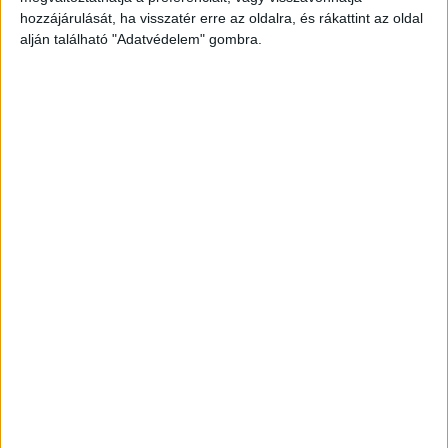
szűrőprogramokat jelent (22%), de legtöbbször
hozzájárulását, ha visszatér erre az oldalra, és rákattint az oldal
gyakorlatiasabb feltételekhez kötik a használatot. A
alján található "Adatvédelem" gombra.
szülők 43%-a szerint például gyermekük csak akkor
használhat digitális eszközöket, ha már készen van a
leckével vagy a tanuláshoz van szüksége rá. Továbbá 10-
ből 4 szülő, akinek 14 évnél fiatalabb gyermeke van napi
legfeljebb három órában maximalizálja azt az időt, amit
okostelefon, tablet vagy számítógép nyomkodásával
tölthet el a gyermeke.
Internetbiztonság – mégis kinek a feladata a
figyelemfelhívás?
2017-ben már az internetbiztonság sem elhanyagolható
dolog, a többség (53%) pedig úgy véli, hogy a legjobb
taktika a figyelemfelhívásra, ha elbeszélgetünk a
gyerekekkel a témában vagy ha a gép előtt ülve
megmutatjuk, hogy mire kell figyelni. Érdekes, hogy