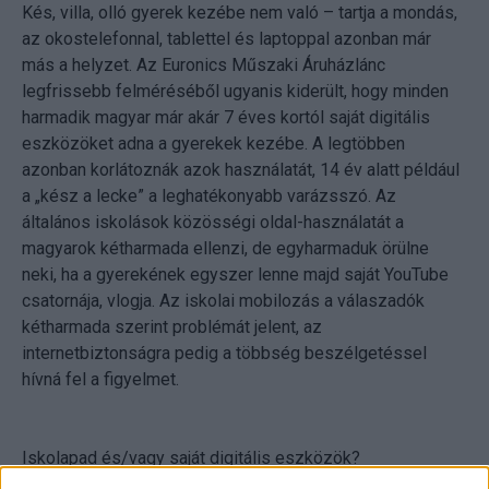
Kés, villa, olló gyerek kezébe nem való – tartja a mondás,
az okostelefonnal, tablettel és laptoppal azonban már
más a helyzet. Az Euronics Műszaki Áruházlánc
legfrissebb felméréséből ugyanis kiderült, hogy minden
harmadik magyar már akár 7 éves kortól saját digitális
eszközöket adna a gyerekek kezébe. A legtöbben
azonban korlátoznák azok használatát, 14 év alatt például
a „kész a lecke” a leghatékonyabb varázsszó. Az
általános iskolások közösségi oldal-használatát a
magyarok kétharmada ellenzi, de egyharmaduk örülne
neki, ha a gyerekének egyszer lenne majd saját YouTube
csatornája, vlogja. Az iskolai mobilozás a válaszadók
kétharmada szerint problémát jelent, az
internetbiztonságra pedig a többség beszélgetéssel
hívná fel a figyelmet.
Iskolapad és/vagy saját digitális eszközök?