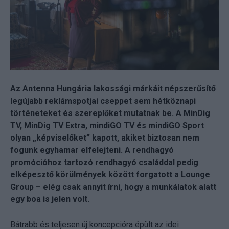
Az Antenna Hungária lakossági márkáit népszerűsítő
legújabb reklámspotjai cseppet sem hétköznapi
történeteket és szereplőket mutatnak be. A MinDig
TV, MinDig TV Extra, mindiGO TV és mindiGO Sport
olyan „képviselőket” kapott, akiket biztosan nem
fogunk egyhamar elfelejteni.
A rendhagyó
promócióhoz tartozó rendhagyó családdal pedig
elképesztő körülmények között forgatott a Lounge
Group – elég csak annyit írni, hogy a munkálatok alatt
egy boa is jelen volt.
Bátrabb és teljesen új koncepcióra épült az idei