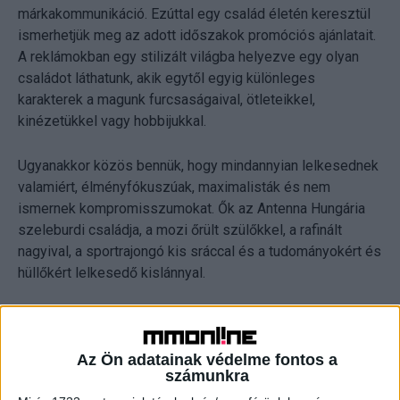
márkakommunikáció. Ezúttal egy család életén keresztül
ismerhetjük meg az adott időszakok promóciós ajánlatait.
A reklámokban egy stilizált világba helyezve egy olyan
családot láthatunk, akik egytől egyig különleges
karakterek a magunk furcsaságaival, ötleteikkel,
kinézetükkel vagy hobbijukkal.
Ugyanakkor közös bennük, hogy mindannyian lelkesednek
valamiért, élményfókuszúak, maximalisták és nem
ismernek kompromisszumokat. Ők az Antenna Hungária
szeleburdi családja, a mozi őrült szülőkkel, a rafinált
nagyival, a sportrajongó kis sráccal és a tudományokért és
hüllőkért lelkesedő kislánnyal.
Az Ön adatainak védelme fontos a
számunkra