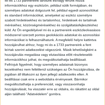
Mi és 1733 partnereink tárolunk és/vagy férünk hozzá
információkhoz egy eszközön, például sütik formájában, és
személyes adatokat dolgozunk fel, például egyedi azonosítókat
és standard információkat, amelyeket az eszköz személyre
szabott hirdetésekhez és tartalomhoz, hirdetések és tartalmak
méréséhez, közönségmérésekhez és szolgáltatásfejlesztéshez
küld.
Az Ön engedélyével mi és a partnereink eszközleolvasásos
módszerrel szerzett pontos geolokációs adatokat és azonosítási
információkat is felhasználhatunk. A megfelelő helyre kattintva
hozzájárulhat ahhoz, hogy mi és a 1733 partnereink a fent
A koncepció célja az volt, hogy a már-már abszurdba hajló
leírtak szerint adatkezelést végezzünk. Másik lehetőségként a
humoros megoldások, a bemutatott családi élethelyzetek,
hozzájárulás megadása vagy elutasítása előtt részletesebb
karakterek és a művészi megvalósítás miatt egyedi, a
információkhoz juthat, és megváltoztathatja beállításait.
Felhívjuk figyelmét, hogy személyes adatainak bizonyos
reklámzajból kilógó, ugyanakkor könnyen dekódolható és
kezeléséhez nem feltétlenül szükséges az Ön hozzájárulása, de
szerethető filmeket hozzanak létre.
jogában áll tiltakozni az ilyen jellegű adatkezelés ellen. A
beállításai csak erre a weboldalra érvényesek. Bármikor
Az első spotban például rögtön megismerhetjük Emmi
megváltoztathatja a preferenciáit, vagy visszavonhatja
nagyit, aki cseppet sem átlagos nagymama. Aktív életet él,
hozzájárulását, ha visszatér erre az oldalra, és rákattint az oldal
szeret utazni, élményeket gyűjt, a karddal is jól bánik. Az
alján található "Adatvédelem" gombra.
elképesztően látványos képek által a TV előfizetés
népszerűsítése is megvalósul. És hogy milyen effektet