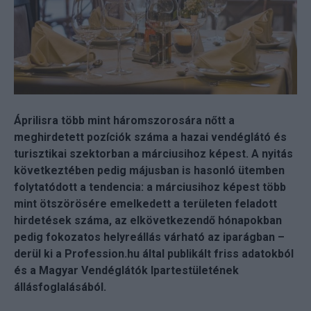
Áprilisra több mint háromszorosára nőtt a
meghirdetett pozíciók száma a hazai vendéglátó és
turisztikai szektorban a márciusihoz képest. A nyitás
következtében pedig májusban is hasonló ütemben
folytatódott a tendencia: a márciusihoz képest több
mint ötszörösére emelkedett a területen feladott
hirdetések száma, az elkövetkezendő hónapokban
pedig fokozatos helyreállás várható az iparágban –
derül ki a Profession.hu által publikált friss adatokból
és a Magyar Vendéglátók Ipartestületének
állásfoglalásából.