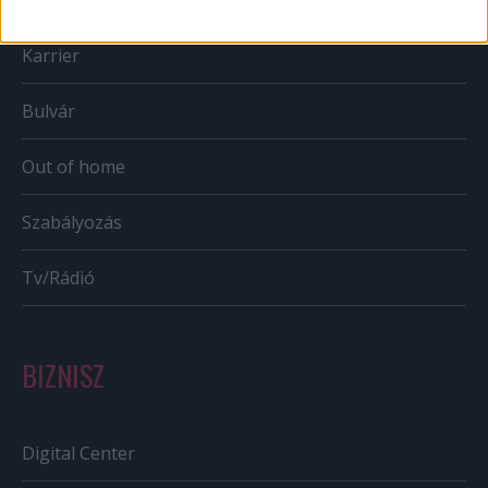
Karrier
Bulvár
Out of home
Szabályozás
Tv/Rádió
BIZNISZ
Digital Center