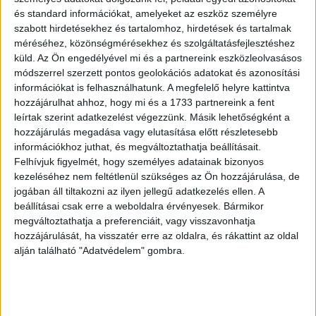
növekedést produkáló megyénk között szerepelt
és standard információkat, amelyeket az eszköz személyre
Veszprém, ahol kilencszeres, Zala, ahol tizenkétszeres,
szabott hirdetésekhez és tartalomhoz, hirdetések és tartalmak
valamint Somogy, ahol húszszoros emelkedés volt
méréséhez, közönségmérésekhez és szolgáltatásfejlesztéshez
megfigyelhető májusban az első negyedévben
küld.
Az Ön engedélyével mi és a partnereink eszközleolvasásos
meghirdetett állások átlagához képest. Budapesten
módszerrel szerzett pontos geolokációs adatokat és azonosítási
hirdették meg magasan a legtöbb pozíciót az ágazatban,
információkat is felhasználhatunk. A megfelelő helyre kattintva
ezeknek a száma májusra csaknem nyolcszorosára nőtt
hozzájárulhat ahhoz, hogy mi és a 1733 partnereink a fent
leírtak szerint adatkezelést végezzünk. Másik lehetőségként a
az első negyedévben közzétett hirdetések átlagához
hozzájárulás megadása vagy elutasítása előtt részletesebb
képest.” – fogalmazott Tüzes Imre, a Profession.hu
információkhoz juthat, és megváltoztathatja beállításait.
üzletfejlesztési igazgatója.
Felhívjuk figyelmét, hogy személyes adatainak bizonyos
kezeléséhez nem feltétlenül szükséges az Ön hozzájárulása, de
A legtöbb álláshirdetéssel szakács, felszolgáló, pincér,
jogában áll tiltakozni az ilyen jellegű adatkezelés ellen. A
pultos, konyhai munkás, éttermi vendéglátói, cukrász és
beállításai csak erre a weboldalra érvényesek. Bármikor
megváltoztathatja a preferenciáit, vagy visszavonhatja
pék pozíciókra kerestek jelentkezőket az újrainduló
hozzájárulását, ha visszatér erre az oldalra, és rákattint az oldal
szektorban. Az álláskeresők körében pedig konyhai
alján található "Adatvédelem" gombra.
munkás, szállodai recepciós, felszolgáló, pincér és pultos
állások, valamint turizmussal és utazásszervezéssel
kapcsolatos munkák voltak a legnépszerűbbek ezeken a
területeken 2021 második negyedévének kezdete óta.