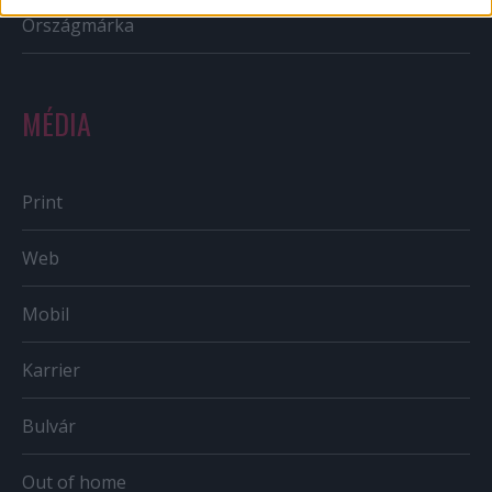
Országmárka
MÉDIA
Print
Web
Mobil
Karrier
Bulvár
Out of home