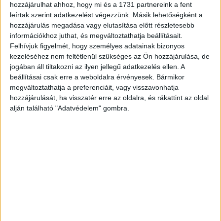
felületen keresztül is. Az időpontokat minden esetben a
hozzájárulhat ahhoz, hogy mi és a 1731 partnereink a fent
mentor és a mentorált közösen egyeztetve határozzák
leírtak szerint adatkezelést végezzünk. Másik lehetőségként a
hozzájárulás megadása vagy elutasítása előtt részletesebb
meg.
információkhoz juthat, és megváltoztathatja beállításait.
Felhívjuk figyelmét, hogy személyes adatainak bizonyos
A Jövő Menedzsere mentor program a vezetői életútjuk
kezeléséhez nem feltétlenül szükséges az Ön hozzájárulása, de
elején lévő menedzsereknek, vagy tudatosan vezetői
jogában áll tiltakozni az ilyen jellegű adatkezelés ellen. A
pályára készülő fiataloknak szól.
beállításai csak erre a weboldalra érvényesek. Bármikor
megváltoztathatja a preferenciáit, vagy visszavonhatja
hozzájárulását, ha visszatér erre az oldalra, és rákattint az oldal
A korábbi két program mellett elindított Next Level Mentor
alján található "Adatvédelem" gombra.
Program a már tapasztalt, pályájuk közepén járó vezetőket
segíti szakmai életük elakadásaiban, szintlépéseiben.
A MasterClass mentor program a tapasztaltabb, jelentős
szakmai múlttal rendelkező felsővezetők számára nyújt
segítséget.
2023 őszétől az ösztöndíjas mentorprogram is önálló
programként indul útjára Magyar Sportért mentor program
címmel.