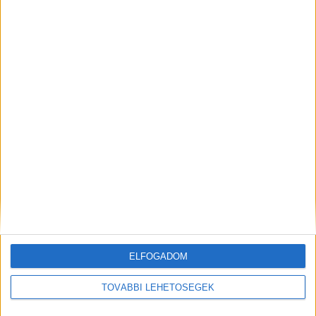
Ezt kínálja idén a megújuló STRAND
Fesztivál
A RADIOCAFÉN
ELFOGADOM
TOVÁBBI LEHETŐSÉGEK