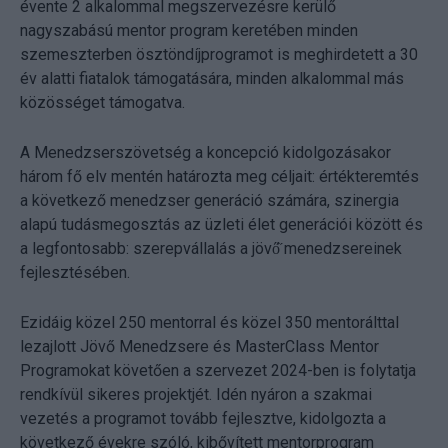
évente 2 alkalommal megszervezésre kerülő
nagyszabású mentor program keretében minden
szemeszterben ösztöndíjprogramot is meghirdetett a 30
év alatti fiatalok támogatására, minden alkalommal más
közösséget támogatva.
A Menedzserszövetség a koncepció kidolgozásakor
három fő elv mentén határozta meg céljait: értékteremtés
a következő menedzser generáció számára, szinergia
alapú tudásmegosztás az üzleti élet generációi között és
a legfontosabb: szerepvállalás a jövő̋ menedzsereinek
fejlesztésében.
Ezidáig közel 250 mentorral és közel 350 mentorálttal
lezajlott Jövő Menedzsere és MasterClass Mentor
Programokat követően a szervezet 2024-ben is folytatja
rendkívül sikeres projektjét. Idén nyáron a szakmai
vezetés a programot tovább fejlesztve, kidolgozta a
következő évekre szóló, kibővített mentorprogram