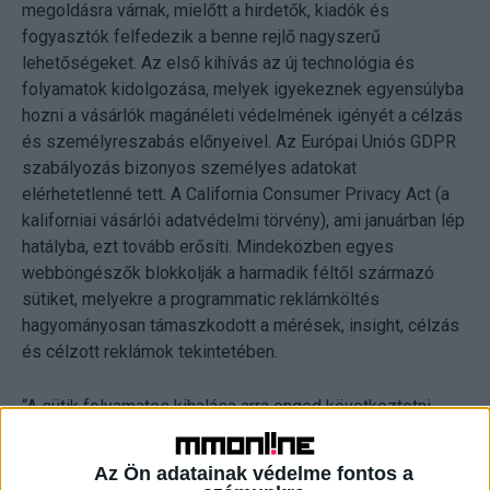
megoldásra várnak, mielőtt a hirdetők, kiadók és
fogyasztók felfedezik a benne rejlő nagyszerű
lehetőségeket. Az első kihívás az új technológia és
folyamatok kidolgozása, melyek igyekeznek egyensúlyba
hozni a vásárlók magánéleti védelmének igényét a célzás
és személyreszabás előnyeivel. Az Európai Uniós GDPR
szabályozás bizonyos személyes adatokat
elérhetetlenné tett. A California Consumer Privacy Act (a
kaliforniai vásárlói adatvédelmi törvény), ami januárban lép
hatályba, ezt tovább erősíti. Mindeközben egyes
webböngészők blokkolják a harmadik féltől származó
sütiket, melyekre a programmatic reklámköltés
hagyományosan támaszkodott a mérések, insight, célzás
és célzott reklámok tekintetében.
“A sütik folyamatos kihalása arra enged következtetni,
hogy az iparágnak újra kell gondolnia a célzás és
személyreszabás megtervezésének módját, úgy, hogy
Az Ön adatainak védelme fontos a
mindvégig tiszteletben tartsuk a vásárlók magánéletre