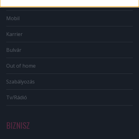
Web
Mobil
Karrier
Bulvár
Out of home
Szabályozás
Tv/Rádió
BIZNISZ