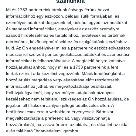
számunkra
vonatkozó jogait,” – mondta Matt James, a Zenith Global
Mi és 1733 partnereink tárolunk és/vagy férünk hozzá
Brand Elnöke. “A magas minőségű, elsődleges adat még
információkhoz egy eszközön, például sütik formájában, és
soha nem volt ilyen létfontosságú a programmatic
személyes adatokat dolgozunk fel, például egyedi azonosítókat
marketing sikerességének eléréséhez.”
és standard információkat, amelyeket az eszköz személyre
szabott hirdetésekhez és tartalomhoz, hirdetések és tartalmak
méréséhez, közönségmérésekhez és szolgáltatásfejlesztéshez
Túl magas azoknak a reklám technológiai cégeknek a
küld.
Az Ön engedélyével mi és a partnereink eszközleolvasásos
száma, amelyek a kiadók és a márkák közötti ellátási
módszerrel szerzett pontos geolokációs adatokat és azonosítási
láncban díjat számolnak fel és mivel nem átláthatóak,
információkat is felhasználhatunk. A megfelelő helyre kattintva
ezért nincs hozzáadott értékük. “A márkáknak és a
hozzájárulhat ahhoz, hogy mi és a 1733 partnereink a fent
médiavásárlóknak minden olyan platformot felül kellene
leírtak szerint adatkezelést végezzünk. Másik lehetőségként a
vizsgálniuk, amivel szerződéses viszonyban állnak, hogy
hozzájárulás megadása vagy elutasítása előtt részletesebb
információkhoz juthat, és megváltoztathatja beállításait.
biztosítsák az átlátható és hatékony kampány célok
Felhívjuk figyelmét, hogy személyes adatainak bizonyos
elérését,” – mondta Benoit Cacheux, a Zenith Global Chief
kezeléséhez nem feltétlenül szükséges az Ön hozzájárulása, de
Digital Officer-e. “Az erre nem hajlandó platformokkal be
jogában áll tiltakozni az ilyen jellegű adatkezelés ellen. A
kellene szüntetni az együttműködést.”
beállításai csak erre a weboldalra érvényesek. Bármikor
megváltoztathatja a preferenciáit, vagy visszavonhatja
Ahogy a harmadik féltől (third-party) származó adatok
hozzájárulását, ha visszatér erre az oldalra, és rákattint az oldal
egyre inkább tömegcikké és kevésbé hatékonnyá válnak,
alján található "Adatvédelem" gombra.