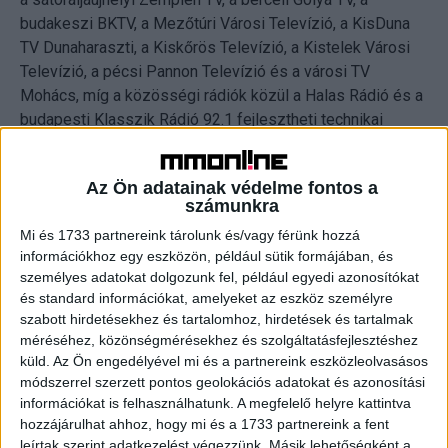
budakeszi BKTV, a Mezőtúri Városi Televízió, a KisDuna
TV Dunaharaszti, a Kiskőrös Televízió, a Kistelek Városi
Televízió, a pécsi Pannon Televízió és a városi TV
Mohács, míg a közösségi rádiók közül a Halas Rádió és a
budapesti Klasszik Rádió 92.1 fejlesztheti technikai
berendezéseit.
Az Ön adatainak védelme fontos a
A kisközösségi rádióknál a szombathelyi CREDO Rádió, a
számunkra
kiskunfélegyházi Rádió Smile és az Első Pesti Egyetemi
Mi és 1733 partnereink tárolunk és/vagy férünk hozzá
Rádió kap támogatást.
információkhoz egy eszközön, például sütik formájában, és
személyes adatokat dolgozunk fel, például egyedi azonosítókat
és standard információkat, amelyeket az eszköz személyre
CÍMKÉK
média
médiatanács
NMHH
támogatás
szabott hirdetésekhez és tartalomhoz, hirdetések és tartalmak
méréséhez, közönségmérésekhez és szolgáltatásfejlesztéshez
küld.
Az Ön engedélyével mi és a partnereink eszközleolvasásos
módszerrel szerzett pontos geolokációs adatokat és azonosítási
információkat is felhasználhatunk. A megfelelő helyre kattintva
Facebook
Email
hozzájárulhat ahhoz, hogy mi és a 1733 partnereink a fent
leírtak szerint adatkezelést végezzünk. Másik lehetőségként a