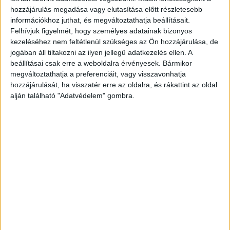
hozzájárulás megadása vagy elutasítása előtt részletesebb
információkhoz juthat, és megváltoztathatja beállításait.
Felhívjuk figyelmét, hogy személyes adatainak bizonyos
Előző cikk
Következő cikk
kezeléséhez nem feltétlenül szükséges az Ön hozzájárulása, de
Digital dominates media
COVID: ingyenes, online
jogában áll tiltakozni az ilyen jellegű adatkezelés ellen. A
allocation benchmarks
tudástár segíti a
beállításai csak erre a weboldalra érvényesek. Bármikor
vendéglátósokat
megváltoztathatja a preferenciáit, vagy visszavonhatja
hozzájárulását, ha visszatér erre az oldalra, és rákattint az oldal
alján található "Adatvédelem" gombra.
KAPCSOLÓDÓ CIKKEK
MORE FROM AUTHOR
Fontos döntést hozott a közmédia
kapcsán az Országgyűlés
Egyre több fogyasztó fordul a
Békéltető Testületekhez
Bárki bekapcsolódhat majd a közmédia