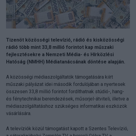
Tizenöt közösségi televízió, rádió és kisközösségi
rádió több mint 33,8 millió forintot kap műszaki
fejlesztésekre a Nemzeti Média- és Hírközlési
Hatóság (NMHH) Médiatanácsának döntése alapján.
A közösségi médiaszolgáltatók támogatására kiírt
műszaki pályázat idei második fordulójában a nyertesek
összesen 33,8 millió forintot fordíthatnak stúdió-, hang-
és fénytechnikai berendezések, műsorjel-átviteli, illetve a
médiaszolgáltatáshoz szükséges informatikai eszközök
vásárlására.
A televíziók közül támogatást kapott a Szentes Televízió,
a sátoraljaújhelyi Zemplén TV, a berceli Gólya TV, a