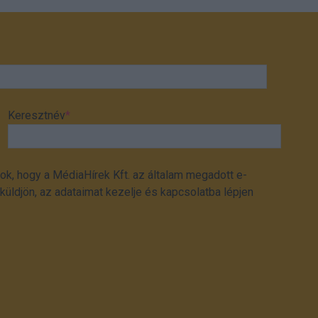
Keresztnév
*
ok, hogy a MédiaHírek Kft. az általam megadott e-
üldjön, az adataimat kezelje és kapcsolatba lépjen