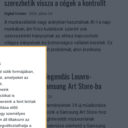
szerezhetik vissza a cégek a kontrollt
Digital Center
2026. július 24.
A munkavállalók nagy arányban használnak AI-t a napi
munkában, ám friss kutatások szerint sok
szervezetnél hiányoznak az ehhez kapcsolódó
világos irányelvek és biztonságos vállalati keretek. Ez
különösen ott jelenthet problémát, ahol érzékeny
üzleti információkkal...
a
l sütik formájában,
Megérkezett a legendás Louvre-
at, amelyeket az
gyűjtemény a Samsung Art Store-ba
z,
reink
iókat is
Digital Center
2026. július 23.
reink a fent leírtak
A párizsi Louvre gyűjteményének 34 új műalkotása
tása előtt
most először csatlakozik a Samsung Art Store-hoz.
hogy személyes
Ezzel a világ egyik leghíresebb múzeumának
áll tiltakozni az
összesen már 51 remekműve elérhető a Samsung
egváltoztathatja a