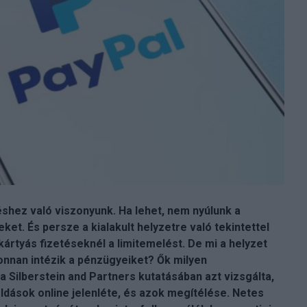
éshez való viszonyunk. Ha lehet, nem nyúlunk a
et. És persze a kialakult helyzetre való tekintettel
kártyás fizetéseknél a limitemelést. De mi a helyzet
onnan intézik a pénzügyeiket? Ők milyen
Silberstein and Partners kutatásában azt vizsgálta,
dások online jelenléte, és azok megítélése. Netes