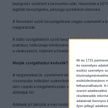
bejegyzés született a bevezetés után. Hasonlóan a 2019
legtöbb beszélgetés, pénzügyi portálokon elemzés.
A Revolutról szóló beszélgetések magas volumenét a k
magyarázzák.
A többi szolgáltatóról szóló beszélgetések jóval alac
praktikus, hétköznapi kérdésekre korlátozódik. Kivétel
a várakozásról, valamint a hivatalos bevezetés előtt tör
Mi és 1731 partnerei
Melyik szolgáltatást kedvelik?
és személyes adatoka
eszköz személyre sz
A rangsorunkat ún. szentiment analízissel állítottuk fel
közönségmérésekhez 
eszközleolvasásos mó
viszonyulás indikátort számoltunk, amely mutatja a pozi
felhasználhatunk. A 
nem csupán a megjelenésszám súlya döntött. A netezők v
szerint adatkezelést
állíthatjuk fel:
részletesebb informác
adatainak bizonyos k
Adataink jól tükrözik a más módszerekkel is mért lakossá
ilyen jellegű adatke