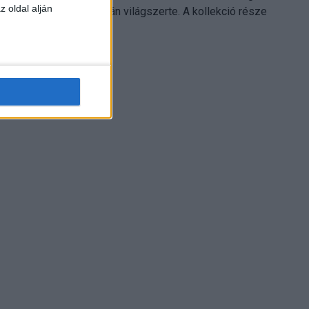
z oldal alján
Electronics platformján világszerte. A kollekció része
Leonardo...