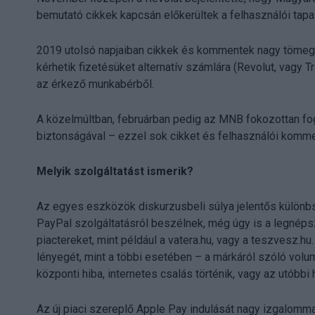
bemutató cikkek kapcsán előkerültek a felhasználói tap
2019 utolsó napjaiban cikkek és kommentek nagy tömege
kérhetik fizetésüket alternatív számlára (Revolut, vagy 
az érkező munkabérből.
A közelmúltban, februárban pedig az MNB fokozottan fog
biztonságával – ezzel sok cikket és felhasználói komme
Melyik szolgáltatást ismerik?
Az egyes eszközök diskurzusbeli súlya jelentős különb
PayPal szolgáltatásról beszélnek, még úgy is a legnéps
piactereket, mint például a vatera.hu, vagy a teszvesz.hu
lényegét, mint a többi esetében – a márkáról szóló vol
központi hiba, internetes csalás történik, vagy az utób
Az új piaci szereplő Apple Pay indulását nagy izgalomm