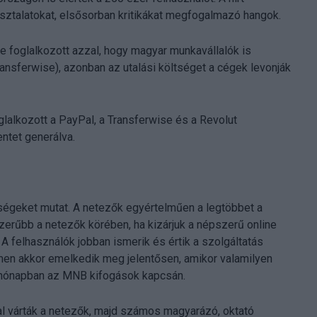
asztalatokat, elsősorban kritikákat megfogalmazó hangok.
 foglalkozott azzal, hogy magyar munkavállalók is
Transferwise), azonban az utalási költséget a cégek levonják
lalkozott a PayPal, a Transferwise és a Revolut
ntet generálva.
ségeket mutat. A netezők egyértelműen a legtöbbet a
zerűbb a netezők körében, ha kizárjuk a népszerű online
. A felhasználók jobban ismerik és értik a szolgáltatás
umen akkor emelkedik meg jelentősen, amikor valamilyen
bi hónapban az MNB kifogások kapcsán.
al várták a netezők, majd számos magyarázó, oktató