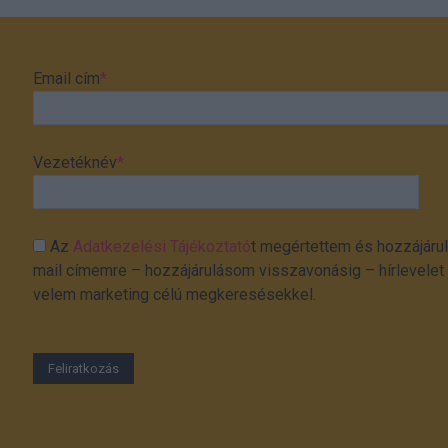
Email cím
*
Vezetéknév
*
Az
Adatkezelési Tájékoztató
t megértettem és hozzájárul
mail címemre – hozzájárulásom visszavonásig – hírlevelet k
velem marketing célú megkeresésekkel.