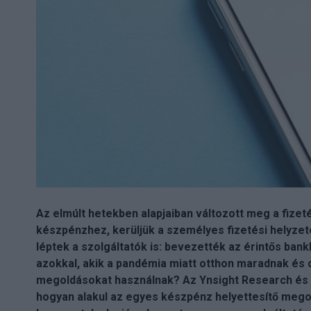
Az elmúlt hetekben alapjaiban változott meg a fizet
készpénzhez, kerüljük a személyes fizetési helyzetek
léptek a szolgáltatók is: bevezették az érintős bank
azokkal, akik a pandémia miatt otthon maradnak és 
megoldásokat használnak? Az Ynsight Research és a 
hogyan alakul az egyes készpénz helyettesítő megol