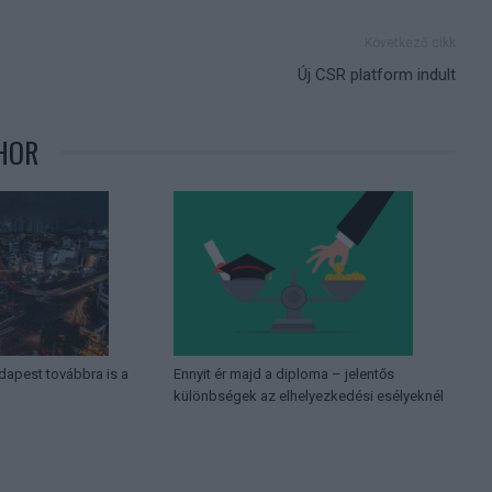
Következő cikk
Új CSR platform indult
HOR
dapest továbbra is a
Ennyit ér majd a diploma – jelentős
különbségek az elhelyezkedési esélyeknél