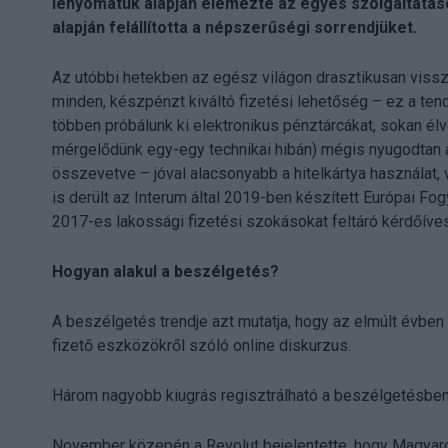
lenyomatuk alapján elemezte az egyes szolgáltatás
alapján felállította a népszerűségi sorrendjüket.
Az utóbbi hetekben az egész világon drasztikusan vissz
minden, készpénzt kiváltó fizetési lehetőség – ez a ten
többen próbálunk ki elektronikus pénztárcákat, sokan él
mérgelődünk egy-egy technikai hibán) mégis nyugodtan á
összevetve – jóval alacsonyabb a hitelkártya használat, 
is derült az Interum által 2019-ben készített Európai F
2017-es lakossági fizetési szokásokat feltáró kérdőíve
Hogyan alakul a beszélgetés?
A beszélgetés trendje azt mutatja, hogy az elmúlt évben
fizető eszközökről szóló online diskurzus.
Három nagyobb kiugrás regisztrálható a beszélgetésben 
November közepén a Revolut bejelentette, hogy Magyarors