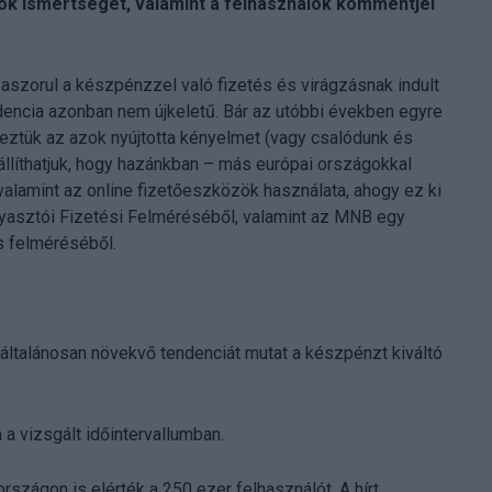
ok ismertségét, valamint a felhasználók kommentjei
aszorul a készpénzzel való fizetés és virágzásnak indult
dencia azonban nem újkeletű. Bár az utóbbi években egyre
veztük az azok nyújtotta kényelmet (vagy csalódunk és
llíthatjuk, hogy hazánkban – más európai országokkal
valamint az online fizetőeszközök használata, ahogy ez ki
ogyasztói Fizetési Felméréséből, valamint az MNB egy
s felméréséből.
 általánosan növekvő tendenciát mutat a készpénzt kiváltó
a vizsgált időintervallumban.
zágon is elérték a 250 ezer felhasználót. A hírt