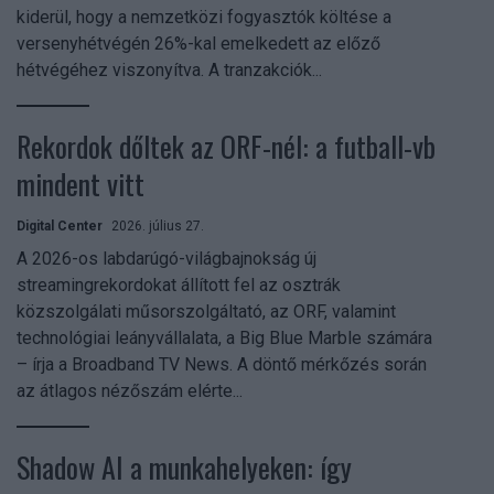
kiderül, hogy a nemzetközi fogyasztók költése a
versenyhétvégén 26%-kal emelkedett az előző
hétvégéhez viszonyítva. A tranzakciók...
Rekordok dőltek az ORF-nél: a futball-vb
mindent vitt
Digital Center
2026. július 27.
A 2026-os labdarúgó-világbajnokság új
streamingrekordokat állított fel az osztrák
közszolgálati műsorszolgáltató, az ORF, valamint
technológiai leányvállalata, a Big Blue Marble számára
– írja a Broadband TV News. A döntő mérkőzés során
az átlagos nézőszám elérte...
Shadow AI a munkahelyeken: így