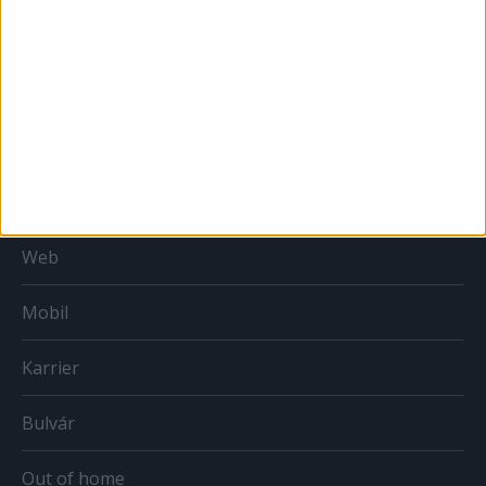
Országmárka
MÉDIA
Print
Web
Mobil
Karrier
Bulvár
Out of home