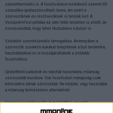
szeméttermelés is. A fesztiválokon keletkező szemét 60
százaléka újrahasznosítható lenne, ám ezért a
szervezőknek és résztvevőknek is tenniük kell. A
VeszprémFest például az idén több területen is zöldít, de
összeszedtük, hogy lehet ökotudatos a bulizó is.
Szelektív szemétszedés támogatása. Amennyiben a
szervezők szelektív kukákat telepítenek a buli területére,
használatukkal mi is hozzájárulhatunk a zöldebb
fesztiválhoz.
Újratölthető palackok és repohár használata, műanyag
szívószálak kerülése. Sok fesztiválon manapság csak
kérésünkre adnak szívószálat. Ne kérjünk, vagy használjuk
a műanyag természetes alternatíváit.
Higiénia és törlőkendők: A mobil WC-k, mosdók
használatánál törekedhetünk arra, hogy hazai gyártóktól