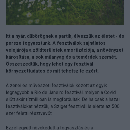
Itt a nyár, dübörögnek a partik, élvezzük az életet - és
persze fogyasztunk. A fesztiválok sajnálatos
velejárója a zöldterületek amortizációja, a növényzet
károsítása, a sok műanyag és a temérdek szemét.
Összeszedtük, hogy lehet egy fesztivál
környezettudatos és mit tehetsz te ezért.
A zenei és művészeti fesztiválok között az egyik
legnagyobb a Rio de Janeiro fesztivál, melyen a Covid
előtt akár tízmillióan is megfordultak. De ha csak a hazai
fesztiválokat nézzük, a Sziget fesztivál is elérte az 500
ezer feletti résztvevőt.
Ezzel együtt növekedett a fogyasztás és a