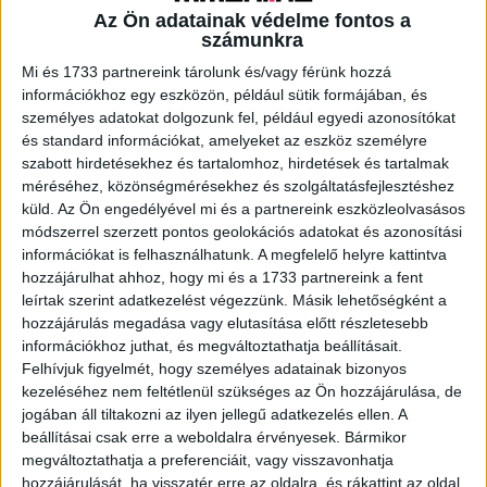
vásárolt természetbarát, biológiailag lebomló termékeket
Az Ön adatainak védelme fontos a
használjunk, amelyek lehetőleg nem tartalmaznak
számunkra
műanyagot
Mi és 1733 partnereink tárolunk és/vagy férünk hozzá
információkhoz egy eszközön, például sütik formájában, és
Utazás: egyes hazai fesztiválok külön támogatást
személyes adatokat dolgozunk fel, például egyedi azonosítókat
nyújtanak a tömegközlekedéssel érkezőknek vagy
és standard információkat, amelyeket az eszköz személyre
szabott hirdetésekhez és tartalomhoz, hirdetések és tartalmak
közvetlen gyorsvonatot indítanak a fesztiválra, ilyen
méréséhez, közönségmérésekhez és szolgáltatásfejlesztéshez
például a MÁV VOLT vonata. Ha teheted, utazz
küld.
Az Ön engedélyével mi és a partnereink eszközleolvasásos
tömegközlekedéssel! A MÁV vonatjegyeken ma már azt
módszerrel szerzett pontos geolokációs adatokat és azonosítási
is feltüntetik, hogy az adott utunk során mekkora a CO2
információkat is felhasználhatunk. A megfelelő helyre kattintva
megtakarításunk.
hozzájárulhat ahhoz, hogy mi és a 1733 partnereink a fent
leírtak szerint adatkezelést végezzünk. Másik lehetőségként a
Többször felhasználható és/vagy komposztálható
hozzájárulás megadása vagy elutasítása előtt részletesebb
információkhoz juthat, és megváltoztathatja beállításait.
evőeszközök és tányér használata. Amennyiben a
Felhívjuk figyelmét, hogy személyes adatainak bizonyos
fesztivál területén komposztáló is van, a műanyag helyett
kezeléséhez nem feltétlenül szükséges az Ön hozzájárulása, de
komposztálható evőeszközökkel segíthetjük a fesztivált
jogában áll tiltakozni az ilyen jellegű adatkezelés ellen. A
a keletkező hulladék csökkentésében.
beállításai csak erre a weboldalra érvényesek. Bármikor
megváltoztathatja a preferenciáit, vagy visszavonhatja
Az eldobott cigicsikkek minimalizálása: több fesztivál
hozzájárulását, ha visszatér erre az oldalra, és rákattint az oldal