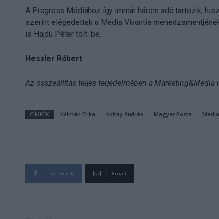
A Progress Médiához így immár három adó tartozik, hisz
szerint elégedettek a Media Vivantis menedzsmentjének 
is Hajdú Péter tölti be.
Heszler Róbert
Az összeállítás teljes terjedelmében a Marketing&Media
CÍMKÉK
Kálmán Erika
Koltay András
Magyar Posta
Media
Facebook
Email