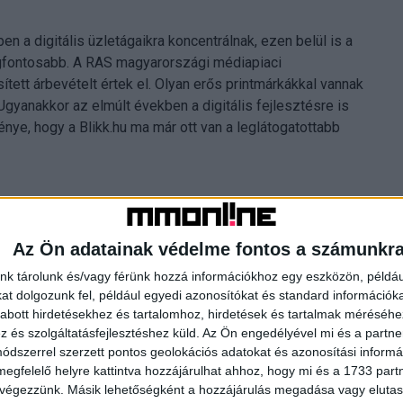
en a digitális üzletágaikra koncentrálnak, ezen belül is a
egfontosabb. A RAS magyarországi médiapiaci
ített árbevételt értek el. Olyan erős printmárkákkal vannak
 Ugyanakkor az elmúlt években a digitális fejlesztésre is
énye, hogy a Blikk.hu ma már ott van a leglátogatottabb
ós érdekeltségétől, ami Magyarországon az AXN, a Sony
Az Ön adatainak védelme fontos a számunkr
rnát érintette. Ez a portfólió 2015-ben állt össze, amikor a
nk tárolunk és/vagy férünk hozzá információkhoz egy eszközön, példáu
csatornáját a svéd Modern Times Grouptól. A vevő a görög
t dolgozunk fel, például egyedi azonosítókat és standard információk
onában van. Jelenleg ez számít a legnagyobb görögországi
abott hirdetésekhez és tartalomhoz, hirdetések és tartalmak méréséhe
, de rádióik, digitális termékeik és magazinjaik is vannak.
és szolgáltatásfejlesztéshez küld.
Az Ön engedélyével mi és a partne
dszerrel szerzett pontos geolokációs adatokat és azonosítási informác
megfelelő helyre kattintva hozzájárulhat ahhoz, hogy mi és a 1733 partne
 végezzünk. Másik lehetőségként a hozzájárulás megadása vagy elutasí
vetették a lábukat Észak-Amerikában és Ausztráliában. Ott