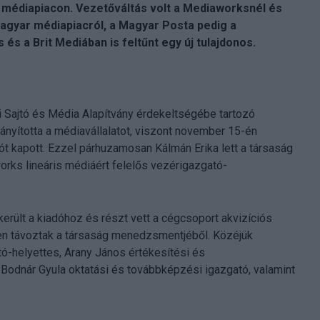
 médiapiacon. Vezetőváltás volt a Mediaworksnél és
magyar médiapiacról, a Magyar Posta pedig a
 és a Brit Mediában is feltűnt egy új tulajdonos.
i Sajtó és Média Alapítvány érdekeltségébe tartozó
ányította a médiavállalatot, viszont november 15-én
ót kapott. Ezzel párhuzamosan Kálmán Erika lett a társaság
rks lineáris médiáért felelős vezérigazgató-
erült a kiadóhoz és részt vett a cégcsoport akvizíciós
en távoztak a társaság menedzsmentjéből. Közéjük
ó-helyettes, Arany János értékesítési és
 Bodnár Gyula oktatási és továbbképzési igazgató, valamint