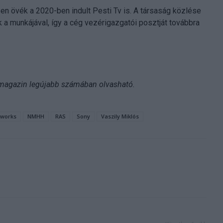
en övék a 2020-ben indult Pesti Tv is. A társaság közlése
a munkájával, így a cég vezérigazgatói posztját továbbra
 magazin legújabb számában olvasható.
works
NMHH
RAS
Sony
Vaszily Miklós