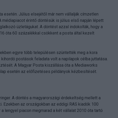
a esetén. Július elsejétől már nem vállalják címzetlen
médiapiacot érintő döntésük is július első napján lépett
glalkozó üzletágukat. A döntést azzal indokolták, hogy a
16 óta 60 százalékkal csökkent a posta által kezelt
években egyre több településen szüntették meg a kora
 kihordó postások feladata volt a napilapok célba juttatása.
jesztését. A Magyar Posta kiszállása óta a Mediaworks
lap esetén az előfizetéses példányok kézbesítését.
pringer. A döntés a magyarországi érdekeltség mellett a
inti. Ezekben az országokban az eddigi RAS kiadók 100
 a lengyel piacon megmarad a két vállalat 2010 óta tartó