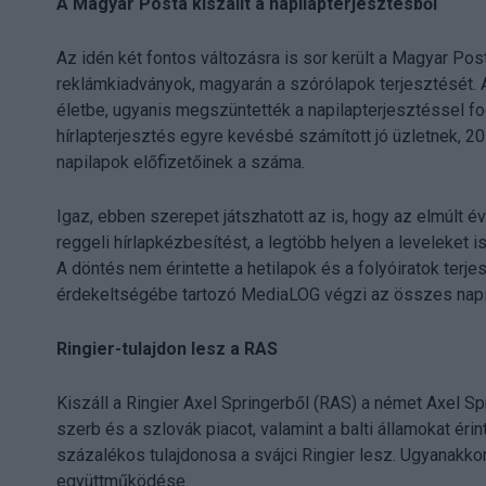
A Magyar Posta kiszállt a napilapterjesztésből
Az idén két fontos változásra is sor került a Magyar Post
reklámkiadványok, magyarán a szórólapok terjesztését. A 
életbe, ugyanis megszüntették a napilapterjesztéssel fo
hírlapterjesztés egyre kevésbé számított jó üzletnek, 20
napilapok előfizetőinek a száma.
Igaz, ebben szerepet játszhatott az is, hogy az elmúlt 
reggeli hírlapkézbesítést, a legtöbb helyen a leveleket is
A döntés nem érintette a hetilapok és a folyóiratok ter
érdekeltségébe tartozó MediaLOG végzi az összes napi
Ringier-tulajdon lesz a RAS
Kiszáll a Ringier Axel Springerből (RAS) a német Axel S
szerb és a szlovák piacot, valamint a balti államokat ér
százalékos tulajdonosa a svájci Ringier lesz. Ugyanakkor
együttműködése.