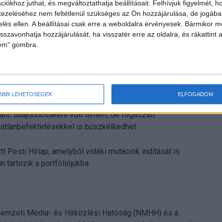
iókhoz juthat, és megváltoztathatja beállításait.
Felhívjuk figyelmét, 
i között. A mostani tranzakciót megelőzően már volt több
ezeléséhez nem feltétlenül szükséges az Ön hozzájárulása, de jogában 
s miatt a Sony Max és a Sony Movie Channel nevű
zelés ellen. A beállításai csak erre a weboldalra érvényesek. Bármikor m
isszavonhatja hozzájárulását, ha visszatér erre az oldalra, és rákattint a
lem" gombra.
országi Izraelita Hitközség, a tulajdonrészüket pedig
ló holdingcég felét egy régóta Magyarországon élő
ÁBBI LEHETŐSÉGEK
ELFOGADOM
g pedig a Michaeli, Schwartz & Brit Média Holding Zrt.
ánc tulajdonosaként volt ismert, de fogászati
ngatlanbefektetésekkel is büszkélkedhet.
t Pesti Hírlap, amelyből vidéki mutációk indítását is
 tartozik a portfóliójukba.
 Nemzeti Média- és Hírközlési Hatóság (NMHH) és a