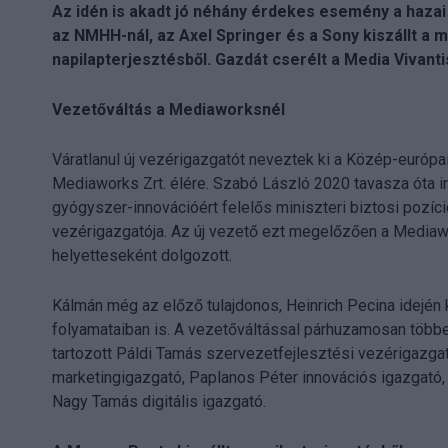
Az idén is akadt jó néhány érdekes esemény a hazai
az NMHH-nál, az Axel Springer és a Sony kiszállt a 
napilapterjesztésből. Gazdát cserélt a Media Vivantis
Vezetőváltás a Mediaworksnél
Váratlanul új vezérigazgatót neveztek ki a Közép-európa
Mediaworks Zrt. élére. Szabó László 2020 tavasza óta ir
gyógyszer-innovációért felelős miniszteri biztosi pozíci
vezérigazgatója. Az új vezető ezt megelőzően a Mediawo
helyetteseként dolgozott.
Kálmán még az előző tulajdonos, Heinrich Pecina idején k
folyamataiban is. A vezetőváltással párhuzamosan több
tartozott Páldi Tamás szervezetfejlesztési vezérigazgat
marketingigazgató, Paplanos Péter innovációs igazgató,
Nagy Tamás digitális igazgató.