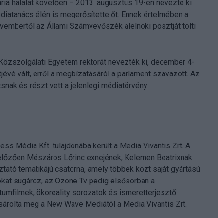
ia halálát követően – 2013. augusztus 19-én nevezte ki
diatanács élén is megerősítette őt. Ennek értelmében a
embertől az Állami Számvevőszék alelnöki posztját tölti
Közszolgálati Egyetem rektorát nevezték ki, december 4-
jévé vált, erről a megbízatásáról a parlament szavazott. Az
snak és részt vett a jelenlegi médiatörvény
s Média Kft. tulajdonába került a Media Vivantis Zrt. A
előzően Mészáros Lőrinc exnejének, Kelemen Beatrixnak
ztató tematikájú csatorna, amely többek közt saját gyártású
okat sugároz, az Ozone Tv pedig elsősorban a
umfilmek, ökoreality sorozatok és ismeretterjesztő
árolta meg a New Wave Mediától a Media Vivantis Zrt.