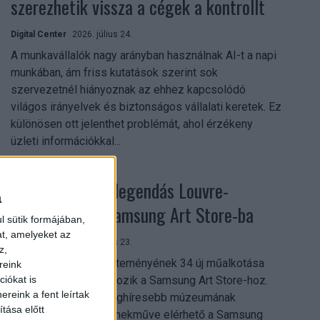
szerezhetik vissza a cégek a kontrollt
Digital Center
2026. július 24.
A munkavállalók nagy arányban használnak AI-t a napi
munkában, ám friss kutatások szerint sok
szervezetnél hiányoznak az ehhez kapcsolódó
világos irányelvek és biztonságos vállalati keretek. Ez
különösen ott jelenthet problémát, ahol érzékeny
üzleti információkkal...
Megérkezett a legendás Louvre-
a
gyűjtemény a Samsung Art Store-ba
l sütik formájában,
at, amelyeket az
Digital Center
2026. július 23.
z,
A párizsi Louvre gyűjteményének 34 új műalkotása
reink
most először csatlakozik a Samsung Art Store-hoz.
iókat is
reink a fent leírtak
Ezzel a világ egyik leghíresebb múzeumának
tása előtt
összesen már 51 remekműve elérhető a Samsung