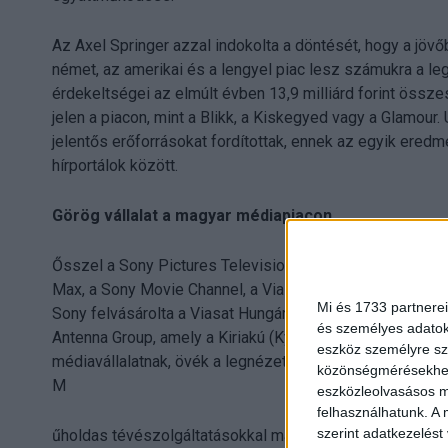
Az Axel Springer azzal indokolta a döntését, hogy a jövőb
német, az amerikai és a lengyel piac lesz számukra a l
érdekeltségei az elmúlt évben 13,9 milliárd forint összes
jelen a piacon, mint a Blikk, a Kiskegyed vagy a Glamour.
jelentős erőforrásokat fordítottak, ennek az egyik eredm
hírportálok között.
Görög vállalat a magyar médiapiacon
Ősszel a Sony Pictures Television megvált minden régi
Max, a Sony Movie Channel, a Viasat 3 és a Viasat 6 csato
Mi és 1733 partnerei
Sony felvásárolta a Viasat Hungária két magyarországi 
és személyes adatoka
Antenna Group, amely a Kiriakú (Kyriakou) család tulajd
eszköz személyre sz
médiavállalatnak, övék a legnézettebb ottani tévécsatorna
közönségmérésekhez 
M
eszközleolvasásos mó
felhasználhatunk. A 
szerint adatkezelést
űholdas tévészolgáltatásokkal már a 90-es években meg