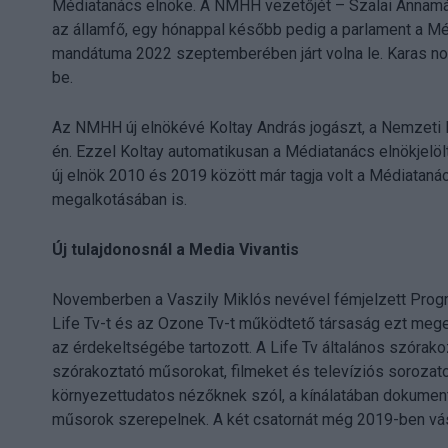
Médiatanács elnöke. A NMHH vezetőjét – Szalai Annamár
az államfő, egy hónappal később pedig a parlament a Mé
mandátuma 2022 szeptemberében járt volna le. Karas nov
be.
Az NMHH új elnökévé Koltay András jogászt, a Nemzeti 
én. Ezzel Koltay automatikusan a Médiatanács elnökjelölt
új elnök 2010 és 2019 között már tagja volt a Médiatanác
megalkotásában is.
Új tulajdonosnál a Media Vivantis
Novemberben a Vaszily Miklós nevével fémjelzett Progres
Life Tv-t és az Ozone Tv-t működtető társaság ezt meg
az érdekeltségébe tartozott. A Life Tv általános szórako
szórakoztató műsorokat, filmeket és televíziós sorozat
környezettudatos nézőknek szól, a kínálatában dokument
műsorok szerepelnek. A két csatornát még 2019-ben vás