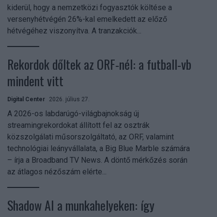
kiderül, hogy a nemzetközi fogyasztók költése a
versenyhétvégén 26%-kal emelkedett az előző
hétvégéhez viszonyítva. A tranzakciók...
Rekordok dőltek az ORF-nél: a futball-vb
mindent vitt
Digital Center
2026. július 27.
A 2026-os labdarúgó-világbajnokság új
streamingrekordokat állított fel az osztrák
közszolgálati műsorszolgáltató, az ORF, valamint
technológiai leányvállalata, a Big Blue Marble számára
– írja a Broadband TV News. A döntő mérkőzés során
az átlagos nézőszám elérte...
Shadow AI a munkahelyeken: így