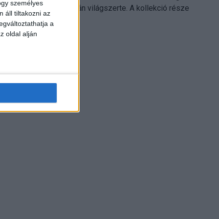
hogy személyes
Electronics platformján világszerte. A kollekció része
áll tiltakozni az
Leonardo...
egváltoztathatja a
z oldal alján