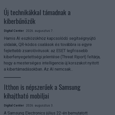
Új technikákkal támadnak a
kiberbűnözők
Digital Center
2026. augusztus 7.
Hamis AI eszközökhöz kapcsolódó segítségnyújtó
oldalak, QR-kódos csalások és továbbra is egyre
fejlettebb zsarolóvírusok: az ESET legfrissebb
kiberfenyegetettségi jelentése (Threat Riport) feltárja,
hogy a mesterséges intelligencia új korszakot nyitott
a kibertámadásokban. Az AI nemcsak...
Itthon is népszerűek a Samsung
kihajtható mobiljai
Digital Center
2026. augusztus 3.
A Samsung Electronics július 22-én bemutatott