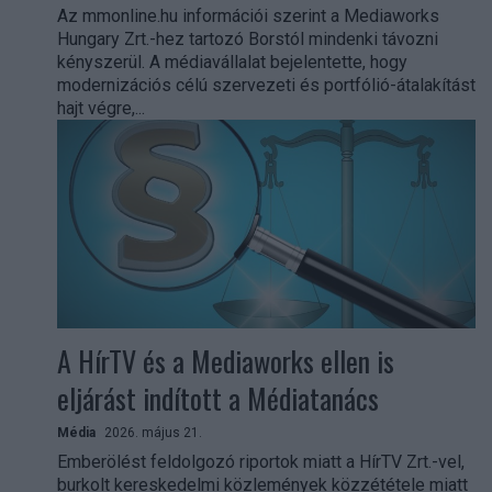
Az mmonline.hu információi szerint a Mediaworks
Hungary Zrt.-hez tartozó Borstól mindenki távozni
kényszerül. A médiavállalat bejelentette, hogy
modernizációs célú szervezeti és portfólió-átalakítást
hajt végre,...
A HírTV és a Mediaworks ellen is
eljárást indított a Médiatanács
Média
2026. május 21.
Emberölést feldolgozó riportok miatt a HírTV Zrt.-vel,
burkolt kereskedelmi közlemények közzététele miatt