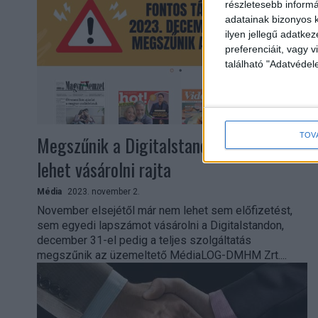
részletesebb informác
adatainak bizonyos k
ilyen jellegű adatke
preferenciáit, vagy v
található "Adatvéde
TOV
Megszűnik a Digitalstand, már nem
lehet vásárolni rajta
Média
2023. november 2.
November elsejétől már nem lehet sem előfizetést,
sem egyedi lapszámot vásárolni a Digitalstandon,
december 31-el pedig a teljes szolgáltatás
megszűnik az üzemeltető MédiaLOG-DMHM Zrt....