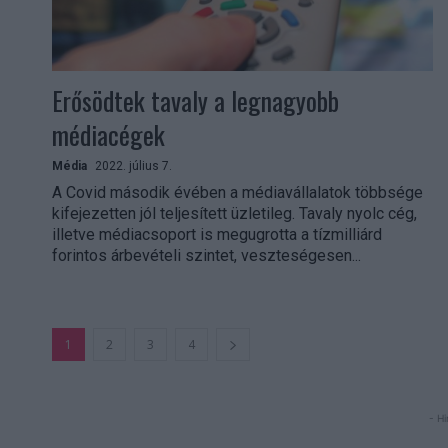
Erősödtek tavaly a legnagyobb
médiacégek
Média
2022. július 7.
A Covid második évében a médiavállalatok többsége
kifejezetten jól teljesített üzletileg. Tavaly nyolc cég,
illetve médiacsoport is megugrotta a tízmilliárd
forintos árbevételi szintet, veszteségesen...
1
2
3
4
- Hi