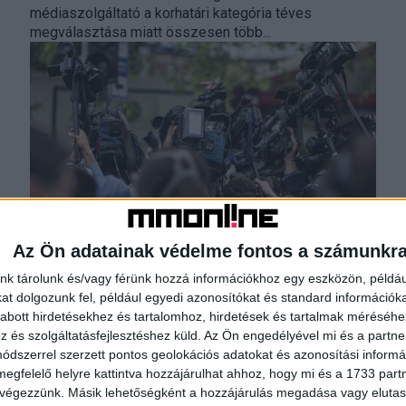
médiaszolgáltató a korhatári kategória téves
megválasztása miatt összesen több...
Így teljesítettek a legnagyobb
Az Ön adatainak védelme fontos a számunkr
médiacégek
nk tárolunk és/vagy férünk hozzá információkhoz egy eszközön, példáu
t dolgozunk fel, például egyedi azonosítókat és standard információk
Média
2024. július 8.
abott hirdetésekhez és tartalomhoz, hirdetések és tartalmak méréséhe
Kicsit javult a helyzet 2022-höz képest, de az elmúlt
és szolgáltatásfejlesztéshez küld.
Az Ön engedélyével mi és a partne
év reálértéken ismét csökkenést hozott a legnagyobb
dszerrel szerzett pontos geolokációs adatokat és azonosítási informác
hazai médiavállalatok számára. Csak néhányan tudták
megfelelő helyre kattintva hozzájárulhat ahhoz, hogy mi és a 1733 partne
legalább az...
 végezzünk. Másik lehetőségként a hozzájárulás megadása vagy elutasí