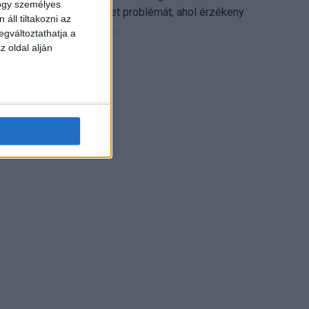
hogy személyes
különösen ott jelenthet problémát, ahol érzékeny
áll tiltakozni az
üzleti információkkal...
egváltoztathatja a
z oldal alján