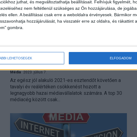
iókhoz juthat, és megváltoztathatja beállításait.
Felhívjuk figyelmét, 
ezeléséhez nem feltétlenül szükséges az Ön hozzájárulása, de jogában 
zelés ellen. A beállításai csak erre a weboldalra érvényesek. Bármikor m
isszavonhatja hozzájárulását, ha visszatér erre az oldalra, és rákattint a
lem" gombra.
ÁBBI LEHETŐSÉGEK
ELFOGADOM
Ilyen éve volt a TOP30 médiacégnek
Média
2023. július 7.
Az egész jól alakuló 2021-es esztendőt követően a
tavalyi év reálértéken csökkenést hozott a
legnagyobb hazai médiavállalatok számára. A top 30
médiacég között csak...