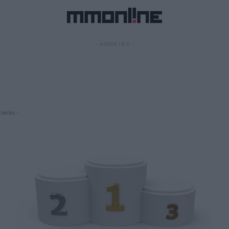
- HIRDETÉS -
rdetés -