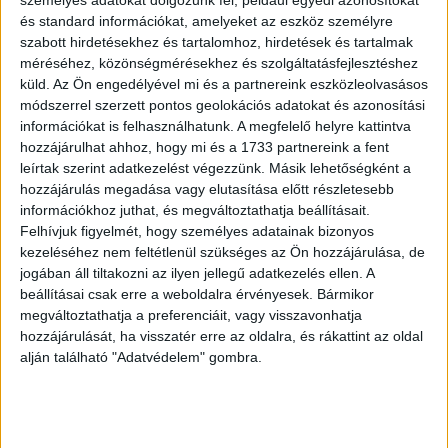
személyes adatokat dolgozunk fel, például egyedi azonosítókat
Kovács András (GazdaságTV), Lakatos Zsófia (MPRSZ),
és standard információkat, amelyeket az eszköz személyre
R. Kovács Dániel (Front Page Communications) és
szabott hirdetésekhez és tartalomhoz, hirdetések és tartalmak
Szigetvári József (Szallas.hu).
méréséhez, közönségmérésekhez és szolgáltatásfejlesztéshez
küld.
Az Ön engedélyével mi és a partnereink eszközleolvasásos
„A Tourism Social Media Awards versenyt komoly
módszerrel szerzett pontos geolokációs adatokat és azonosítási
szakmai érdeklődés övezi. A legjobb közösségi média
információkat is felhasználhatunk. A megfelelő helyre kattintva
hozzájárulhat ahhoz, hogy mi és a 1733 partnereink a fent
megoldások három alkategóriájába várakozáson felüli
leírtak szerint adatkezelést végezzünk. Másik lehetőségként a
számú pályázat érkezett, mely azt mutatja, hogy a social
hozzájárulás megadása vagy elutasítása előtt részletesebb
media kiemelt szerepet kap a turisztikai szereplők
információkhoz juthat, és megváltoztathatja beállításait.
kommunikációs aktivitásai között” – mondta el a
Felhívjuk figyelmét, hogy személyes adatainak bizonyos
tapasztalatokat R. Kovács Dániel, a Front Page
kezeléséhez nem feltétlenül szükséges az Ön hozzájárulása, de
Communications ügyvezetője, a TSMA zsűrijének tagja.
jogában áll tiltakozni az ilyen jellegű adatkezelés ellen. A
beállításai csak erre a weboldalra érvényesek. Bármikor
megváltoztathatja a preferenciáit, vagy visszavonhatja
A TSMA díjait idén két fő kategóriában lehet elnyerni. A
hozzájárulását, ha visszatér erre az oldalra, és rákattint az oldal
zsűri megválasztja egyfelől az év legjobb Facebook- és
alján található "Adatvédelem" gombra.
Instagram-oldalait az MSZÉSZ hotel tagjai körében,
valamint a beérkezett pályázatokból kiválasztja a magyar
turizmus legjobb közösségi média megoldásait. A TSMA-
ra három alkategóriában lehetett pályázni: social branding