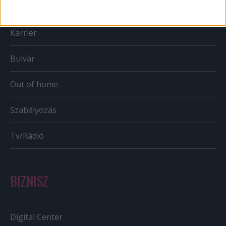
Mobil
Karrier
Bulvár
Out of home
Szabályozás
Tv/Rádió
BIZNISZ
Digital Center