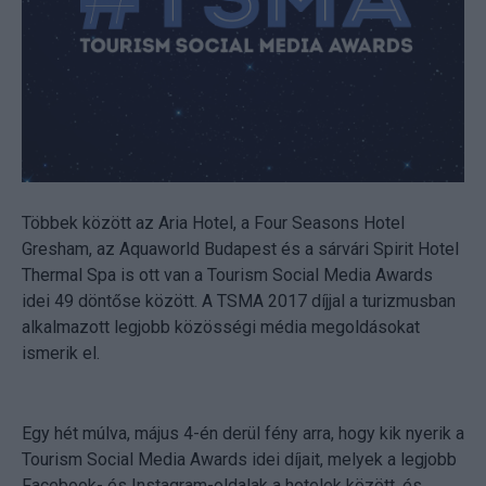
Többek között az Aria Hotel, a Four Seasons Hotel
Gresham, az Aquaworld Budapest és a sárvári Spirit Hotel
Thermal Spa is ott van a Tourism Social Media Awards
idei 49 döntőse között. A TSMA 2017 díjjal a turizmusban
alkalmazott legjobb közösségi média megoldásokat
ismerik el.
Egy hét múlva, május 4-én derül fény arra, hogy kik nyerik a
Tourism Social Media Awards idei díjait, melyek a legjobb
Facebook- és Instagram-oldalak a hotelek között, és