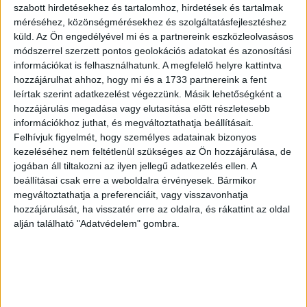
szabott hirdetésekhez és tartalomhoz, hirdetések és tartalmak
Így készül a Heineken 0.0
méréséhez, közönségmérésekhez és szolgáltatásfejlesztéshez
küld.
Az Ön engedélyével mi és a partnereink eszközleolvasásos
módszerrel szerzett pontos geolokációs adatokat és azonosítási
Sörfőzőmestereink a nulláról indulva évekig kutattak,
információkat is felhasználhatunk. A megfelelő helyre kattintva
kísérleteztek és kóstoltak, míg végül megalkották ezt az
hozzájárulhat ahhoz, hogy mi és a 1733 partnereink a fent
egyedülálló receptúrát: a frissítő, gyümölcsös ízjegyek és
leírtak szerint adatkezelést végezzünk. Másik lehetőségként a
a lágy maláta aromájának tökéletes egyensúlyát. Ez a sör
hozzájárulás megadása vagy elutasítása előtt részletesebb
kiérdemli a Heineken márkanevet, hiszen minden ízében
információkhoz juthat, és megváltoztathatja beállításait.
egy megalkuvást nem tűrő, Heineken karakter, amelyet a
Felhívjuk figyelmét, hogy személyes adatainak bizonyos
kezeléséhez nem feltétlenül szükséges az Ön hozzájárulása, de
természetes összetevők, és a különleges A-élesztő
jogában áll tiltakozni az ilyen jellegű adatkezelés ellen. A
garantál immár 1873 óta. A Heineken 0.0 dupla főzéssel
beállításai csak erre a weboldalra érvényesek. Bármikor
készül, természetes összetevők és a különleges A-
megváltoztathatja a preferenciáit, vagy visszavonhatja
élesztő felhasználásával. Az alkoholt természetes
hozzájárulását, ha visszatér erre az oldalra, és rákattint az oldal
eljárással vonjuk ki a sörből, így alkottuk meg a frissítő,
alján található "Adatvédelem" gombra.
gyümölcsös ízjegyek és a lágy maláta aromájának
tökéletes egyensúlyát.
A Heinekenről