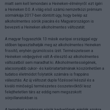
miatt sem kell lemondani a Heineken-élményről: ezt ígéri
a Heineken 0.0. A világ első számú nemzetközi prémium
sörmárkája 2017-ben döntött úgy, hogy belép az
alkoholmentes sörök piacára és Magyarországon is
bevezeti a Heineken alkoholmentes változatát.
A magyar fogyasztók 13 másik európai országgal egy
időben tapasztalhatják meg az alkoholmentes Heineken
frissítő, enyhén gyümölcsös ízét. Természetesen a
Heineken védjegyévé vált A-élesztő az alkoholmentes
változatból sem maradhat ki. Alkoholmentességének,
alacsonyabb cukor- és kalóriatartalmának köszönhetően a
tudatos életmódot folytatók számára is frappáns
választás. Az új változat dupla főzéssel készül és a
kiváló minőségű természetes összetevőktől lesz
felejthetetlen társ az eddig nem megszokott
sörpillanatokban is.
A terméket a prémium sörök kedvelőinek ajánlják azokra