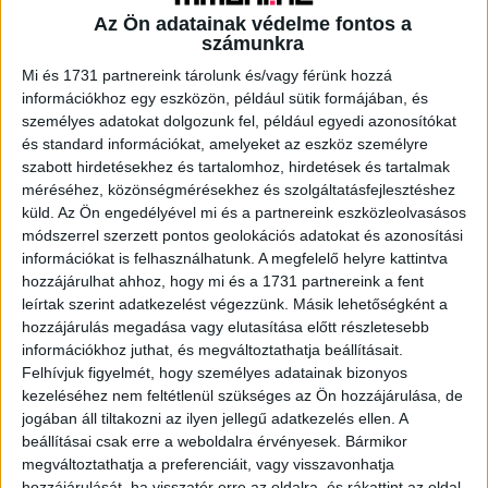
Az Ön adatainak védelme fontos a
Pintér Ambrus szerzetes, tanár, a Pannonhalmi Bencés
számunkra
Gimnáziumban oktat 55 éve. Egyúttal ő Magyarország
Mi és 1731 partnereink tárolunk és/vagy férünk hozzá
legidősebb aktív mozigépésze és filmklub szervezője is.
információkhoz egy eszközön, például sütik formájában, és
Idén tartotta gyémántmiséjét, a pappá szentelésének 60.
személyes adatokat dolgozunk fel, például egyedi azonosítókat
évfordulója alkalmával tartott hálaadó szentmisét. A
és standard információkat, amelyeket az eszköz személyre
Magasságok és mélységek című nagy sikerű alkotás
szabott hirdetésekhez és tartalomhoz, hirdetések és tartalmak
rendezője, Csoma Sándor az ünnepi alkalomból beszélget
méréséhez, közönségmérésekhez és szolgáltatásfejlesztéshez
küld.
Az Ön engedélyével mi és a partnereink eszközleolvasásos
a népszerű tanárral. A vállalás szabadsága című
módszerrel szerzett pontos geolokációs adatokat és azonosítási
dokumentumfilm Ambrus atya visszaemlékezései révén
információkat is felhasználhatunk. A megfelelő helyre kattintva
mutatja be életének sorsfordító pillanatait. A film gyártója
hozzájárulhat ahhoz, hogy mi és a 1731 partnereink a fent
a Hologram Film, az NFI 21 millió forintot biztosít az
leírtak szerint adatkezelést végezzünk. Másik lehetőségként a
alkotóknak.
hozzájárulás megadása vagy elutasítása előtt részletesebb
információkhoz juthat, és megváltoztathatja beállításait.
Felhívjuk figyelmét, hogy személyes adatainak bizonyos
A Muravidéken kétnyelvű oktatás zajlik, a közoktatásban a
kezeléséhez nem feltétlenül szükséges az Ön hozzájárulása, de
szlovén mellett a magyar kisebbség nyelvén is, felváltva
jogában áll tiltakozni az ilyen jellegű adatkezelés ellen. A
folyik a tanítás. Gál Anasztázia Kétnyelvű oktatás a
beállításai csak erre a weboldalra érvényesek. Bármikor
Muravidéken című dokumentumfilmje ezt a sajátos
megváltoztathatja a preferenciáit, vagy visszavonhatja
oktatási módszert mutatja be az azt támogató közösségi
hozzájárulását, ha visszatér erre az oldalra, és rákattint az oldal