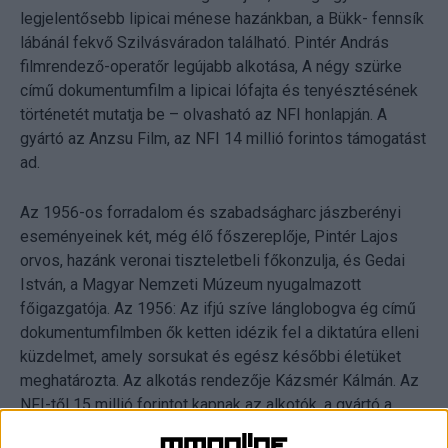
legjelentősebb lipicai ménese hazánkban, a Bükk- fennsík
lábánál fekvő Szilvásváradon található. Pintér András
filmrendező-operatőr legújabb alkotása, A négy szürke
című dokumentumfilm a lipicai lófajta és tenyésztésének
történetét mutatja be – olvasható az NFI honlapján. A
gyártó az Anzsu Film, az NFI 14 millió forintos támogatást
ad.
Az 1956-os forradalom és szabadságharc jászberényi
eseményeinek két, még élő főszereplője, Pintér Lajos
orvos, hazánk veronai tiszteletbeli főkonzulja, és Gedai
István, a Magyar Nemzeti Múzeum nyugalmazott
főigazgatója. Az 1956: Az ifjú szíve lánglobogva ég című
dokumentumfilmben ők ketten idézik fel a diktatúra elleni
küzdelmet, amely sorsukat és egész későbbi életüket
meghatározta. Az alkotás rendezője Kázsmér Kálmán. Az
NFI-től 15 millió forintot kapnak az alkotók, a gyártó a
Woflrame.