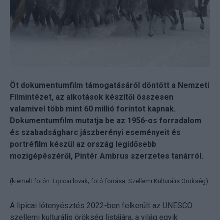
Öt dokumentumfilm támogatásáról döntött a Nemzeti
Filmintézet, az alkotások készítői összesen
valamivel több mint 60 millió forintot kapnak.
Dokumentumfilm mutatja be az 1956-os forradalom
és szabadságharc jászberényi eseményeit és
portréfilm készül az ország legidősebb
mozigépészéről, Pintér Ambrus szerzetes tanárról.
(kiemelt fotón: Lipicai lovak; fotó forrása: Szellemi Kulturális Örökség)
A lipicai lótenyésztés 2022-ben felkerült az UNESCO
szellemi kulturális örökség listájára, a világ egyik