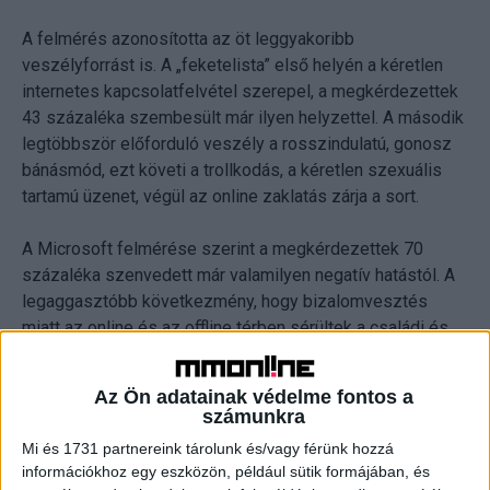
A felmérés azonosította az öt leggyakoribb
veszélyforrást is. A „feketelista” első helyén a kéretlen
internetes kapcsolatfelvétel szerepel, a megkérdezettek
43 százaléka szembesült már ilyen helyzettel. A második
legtöbbször előforduló veszély a rosszindulatú, gonosz
bánásmód, ezt követi a trollkodás, a kéretlen szexuális
tartamú üzenet, végül az online zaklatás zárja a sort.
A Microsoft felmérése szerint a megkérdezettek 70
százaléka szenvedett már valamilyen negatív hatástól. A
legaggasztóbb következmény, hogy bizalomvesztés
miatt az online és az offline térben sérültek a családi és
baráti kapcsolatok. A világhálón leselkedő veszélyek
ezen felül idegrendszeri hatásokkal járhatnak, így
Az Ön adatainak védelme fontos a
alvászavarral, stresszel, az iskolai teljesítmény
számunkra
romlásával, illetve az intimszféránk komoly sérülésével.
Mi és 1731 partnereink tárolunk és/vagy férünk hozzá
információkhoz egy eszközön, például sütik formájában, és
„Szülőként is felelősségünk van abban, hogy mi magunk is