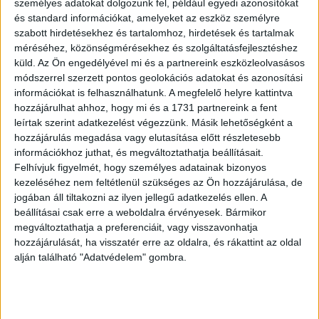
személyes adatokat dolgozunk fel, például egyedi azonosítókat
beszéljünk a gyerekeinkkel ezekről a témákról, hiszen a
és standard információkat, amelyeket az eszköz személyre
felmérés tanulsága szerint a tizenévesek 52 százaléka
szabott hirdetésekhez és tartalomhoz, hirdetések és tartalmak
nem tudja, hova fordulhat, ha az interneten sérelem éri.
méréséhez, közönségmérésekhez és szolgáltatásfejlesztéshez
küld.
Az Ön engedélyével mi és a partnereink eszközleolvasásos
Felelős vállalatként nagy hangsúlyt fektetünk az internet
módszerrel szerzett pontos geolokációs adatokat és azonosítási
biztonságosabbá tételére, illetve a felhasználók
információkat is felhasználhatunk. A megfelelő helyre kattintva
tudatosságának növelésére” – mondta Grósz Judit a
hozzájárulhat ahhoz, hogy mi és a 1731 partnereink a fent
Microsoft Magyarország marketing és operatív
leírtak szerint adatkezelést végezzünk. Másik lehetőségként a
igazgatója.
hozzájárulás megadása vagy elutasítása előtt részletesebb
információkhoz juthat, és megváltoztathatja beállításait.
A Microsoft Magyarország az elmúlt tanévben több mint
Felhívjuk figyelmét, hogy személyes adatainak bizonyos
kezeléséhez nem feltétlenül szükséges az Ön hozzájárulása, de
ezer diáknak tartott oktatást a biztonságos
jogában áll tiltakozni az ilyen jellegű adatkezelés ellen. A
internethasználatról, ahol a Microsoft önkéntes
beállításai csak erre a weboldalra érvényesek. Bármikor
szakemberei és a Microsoft Student Partner programban
megváltoztathatja a preferenciáit, vagy visszavonhatja
részt vevő egyetemi hallgatók beszélgettek általános-, és
hozzájárulását, ha visszatér erre az oldalra, és rákattint az oldal
középiskolás tanulókkal a felmerülő veszélyekről és arról,
alján található "Adatvédelem" gombra.
hogyan védekezhetnek ezek ellen. Az interaktív
foglalkozásokon olyan témák kerültek terítékre – a
Microsofthoz látogató gyerekek életkori igényeitől