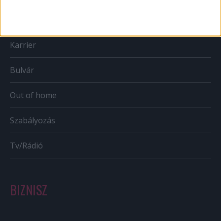
Mobil
Karrier
Bulvár
Out of home
Szabályozás
Tv/Rádió
BIZNISZ