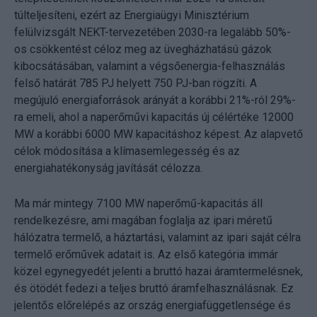
túlteljesíteni, ezért az Energiaügyi Minisztérium
felülvizsgált NEKT-tervezetében 2030-ra legalább 50%-
os csökkentést céloz meg az üvegházhatású gázok
kibocsátásában, valamint a végsőenergia-felhasználás
felső határát 785 PJ helyett 750 PJ-ban rögzíti. A
megújuló energiaforrások arányát a korábbi 21%-ról 29%-
ra emeli, ahol a naperőművi kapacitás új célértéke 12000
MW a korábbi 6000 MW kapacitáshoz képest. Az alapvető
célok módosítása a klímasemlegesség és az
energiahatékonyság javítását célozza.
Ma már mintegy 7100 MW naperőmű-kapacitás áll
rendelkezésre, ami magában foglalja az ipari méretű
hálózatra termelő, a háztartási, valamint az ipari saját célra
termelő erőművek adatait is. Az első kategória immár
közel egynegyedét jelenti a bruttó hazai áramtermelésnek,
és ötödét fedezi a teljes bruttó áramfelhasználásnak. Ez
jelentős előrelépés az ország energiafüggetlensége és