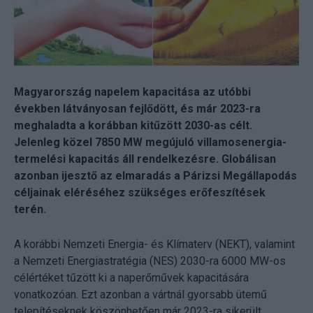
Magyarország napelem kapacitása az utóbbi
években látványosan fejlődött, és már 2023-ra
meghaladta a korábban kitűzött 2030-as célt.
Jelenleg közel 7850 MW megújuló villamosenergia-
termelési kapacitás áll rendelkezésre. Globálisan
azonban ijesztő az elmaradás a Párizsi Megállapodás
céljainak eléréséhez szükséges erőfeszítések
terén.
A korábbi Nemzeti Energia- és Klímaterv (NEKT), valamint
a Nemzeti Energiastratégia (NES) 2030-ra 6000 MW-os
célértéket tűzött ki a naperőművek kapacitására
vonatkozóan. Ezt azonban a vártnál gyorsabb ütemű
telepítéseknek köszönhetően már 2023-ra sikerült