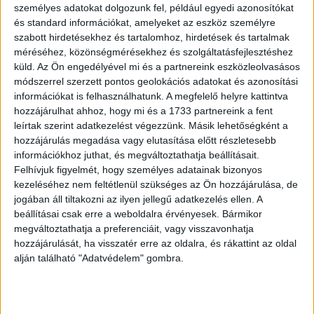
személyes adatokat dolgozunk fel, például egyedi azonosítókat
Bár a megújulóenergia-kapacitás 2023-ban
és standard információkat, amelyeket az eszköz személyre
rekordmértékben, 14%-kal emelkedett, a PwC Net Zero
szabott hirdetésekhez és tartalomhoz, hirdetések és tartalmak
Economy Index felmérése szerint aggodalomra ad okot a
méréséhez, közönségmérésekhez és szolgáltatásfejlesztéshez
fosszilis energiaforrások felhasználásának 1,5%-os
küld.
Az Ön engedélyével mi és a partnereink eszközleolvasásos
növekedése.
módszerrel szerzett pontos geolokációs adatokat és azonosítási
információkat is felhasználhatunk. A megfelelő helyre kattintva
hozzájárulhat ahhoz, hogy mi és a 1733 partnereink a fent
A PwC elemzése 16. alkalommal vizsgálta meg a
leírtak szerint adatkezelést végezzünk. Másik lehetőségként a
gazdasági növekedéssel járó szén-dioxid-kibocsátási
hozzájárulás megadása vagy elutasítása előtt részletesebb
adatokat. Az idei eredményekből az olvasható ki, hogy a
információkhoz juthat, és megváltoztathatja beállításait.
1,5°C-os globális felmelegedési pálya szinte
Felhívjuk figyelmét, hogy személyes adatainak bizonyos
elérhetetlenné vált. Egyre drasztikusabb szén-dioxid-
kezeléséhez nem feltétlenül szükséges az Ön hozzájárulása, de
intenzitás javulás (CO2/GDP tekintetében), azaz
jogában áll tiltakozni az ilyen jellegű adatkezelés ellen. A
beállításai csak erre a weboldalra érvényesek. Bármikor
dekarbonizáció lenne szükséges a Párizsi Megállapodás
megváltoztathatja a preferenciáit, vagy visszavonhatja
céljainak eléréséhez: míg tavalyelőtt 15,2%-os, tavaly
hozzájárulását, ha visszatér erre az oldalra, és rákattint az oldal
17,2%-os éves átlagos dekarbonizációs ráta lett volna
alján található "Adatvédelem" gombra.
kívánatos a folyamat megállításához, idén ez az érték már
20,4%-ra nőtt, ami - jelenlegi ismereteink alapján - sajnos
irreális mértékűnek tekinthető.