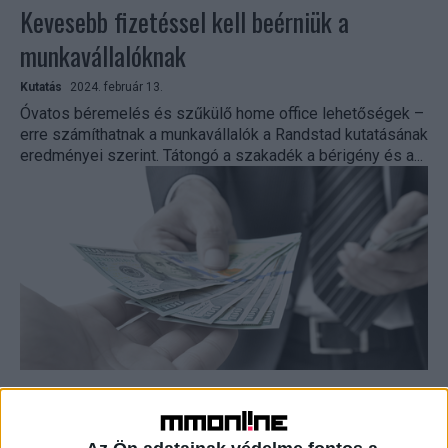
Kevesebb fizetéssel kell beérniük a
munkavállalóknak
Kutatás
2024. február 13.
Óvatos béremelés és szűkülő home office lehetőségek –
erre számíthatnak a munkavállalók a Randstad kutatásának
eredményei szerint. Tátongó a szakadék a bérigény és a...
Jelentős béremeléssel számolnak a hazai
munkaadók