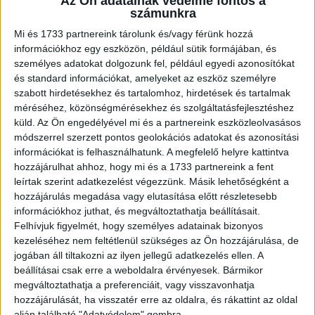
Az Ön adatainak védelme fontos a
számunkra
Kutatás
2023. december 7.
Az idén a januári tervekhez képest végül jóval több vállalat
Mi és 1733 partnereink tárolunk és/vagy férünk hozzá
emelt a munkavállalók bérén, ráadásul a növelés mértéke
információkhoz egy eszközön, például sütik formájában, és
is meghaladta az eredeti elképzeléseket. Ennek...
személyes adatokat dolgozunk fel, például egyedi azonosítókat
és standard információkat, amelyeket az eszköz személyre
szabott hirdetésekhez és tartalomhoz, hirdetések és tartalmak
méréséhez, közönségmérésekhez és szolgáltatásfejlesztéshez
küld.
Az Ön engedélyével mi és a partnereink eszközleolvasásos
módszerrel szerzett pontos geolokációs adatokat és azonosítási
információkat is felhasználhatunk. A megfelelő helyre kattintva
hozzájárulhat ahhoz, hogy mi és a 1733 partnereink a fent
leírtak szerint adatkezelést végezzünk. Másik lehetőségként a
hozzájárulás megadása vagy elutasítása előtt részletesebb
információkhoz juthat, és megváltoztathatja beállításait.
Már a béremelés sem elég a dolgozók
Felhívjuk figyelmét, hogy személyes adatainak bizonyos
kezeléséhez nem feltétlenül szükséges az Ön hozzájárulása, de
megtartásához
jogában áll tiltakozni az ilyen jellegű adatkezelés ellen. A
beállításai csak erre a weboldalra érvényesek. Bármikor
Kutatás
2023. október 23.
megváltoztathatja a preferenciáit, vagy visszavonhatja
Történelmi magasságokba repült az infláció
hozzájárulását, ha visszatér erre az oldalra, és rákattint az oldal
Magyarországon, emiatt a cégeknek sorozatos
alján található "Adatvédelem" gombra.