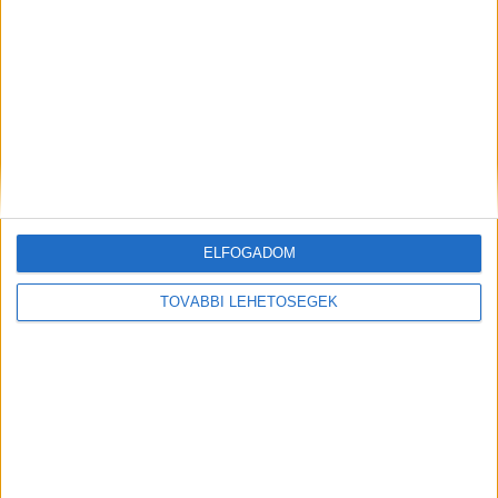
Jelentős béremelés jöhet a kkv-knál
Adat
2022. augusztus 31.
Az infláció növekedésével összhangban soha nem látott
mértékű, 11 százalékos béremelésre készülnek a kkv-k –
ELFOGADOM
derül ki a K&H kkv bizalmi index 2022 második...
TOVÁBBI LEHETŐSÉGEK