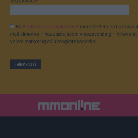
Vezetéknév
*
Az
Adatkezelési Tájékoztató
t megértettem és hozzájárul
mail címemre – hozzájárulásom visszavonásig – hírlevelet k
velem marketing célú megkeresésekkel.