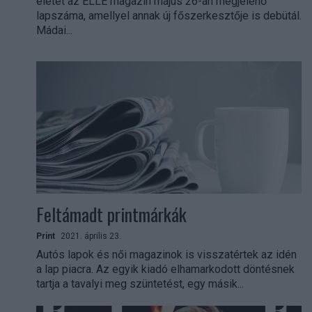
életet az ELLE magazin május 26-án megjelenő
lapszáma, amellyel annak új főszerkesztője is debütál.
Mádai...
Feltámadt printmárkák
Print
2021. április 23.
Autós lapok és női magazinok is visszatértek az idén
a lap piacra. Az egyik kiadó elhamarkodott döntésnek
tartja a tavalyi meg szüntetést, egy másik...