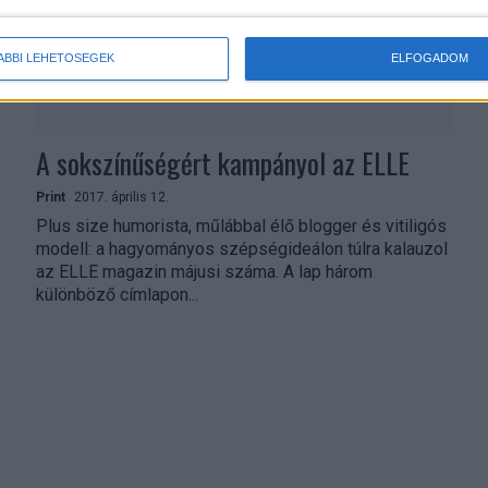
ÁBBI LEHETŐSÉGEK
ELFOGADOM
A sokszínűségért kampányol az ELLE
Print
2017. április 12.
Plus size humorista, műlábbal élő blogger és vitiligós
modell: a hagyományos szépségideálon túlra kalauzol
az ELLE magazin májusi száma. A lap három
különböző címlapon...