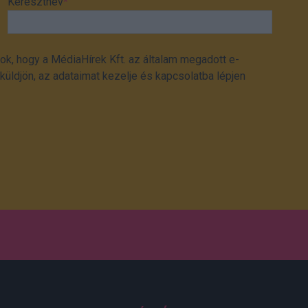
Keresztnév
*
ok, hogy a MédiaHírek Kft. az általam megadott e-
üldjön, az adataimat kezelje és kapcsolatba lépjen