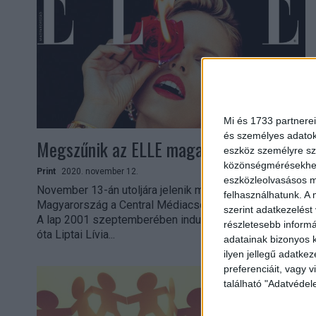
Mi és 1733 partnerei
és személyes adatoka
Megszűnik az ELLE magazin
eszköz személyre sz
közönségmérésekhez 
Print
2020. november 12.
eszközleolvasásos mó
November 13-án utoljára jelenik meg az ELLE
felhasználhatunk. A 
Magyarország a Central Médiacsoport gondozásában.
szerint adatkezelést
A lap 2001 szeptemberében indult el itthon és 2009
részletesebb informác
óta Liptai Lívia...
adatainak bizonyos k
ilyen jellegű adatke
preferenciáit, vagy v
található "Adatvéde