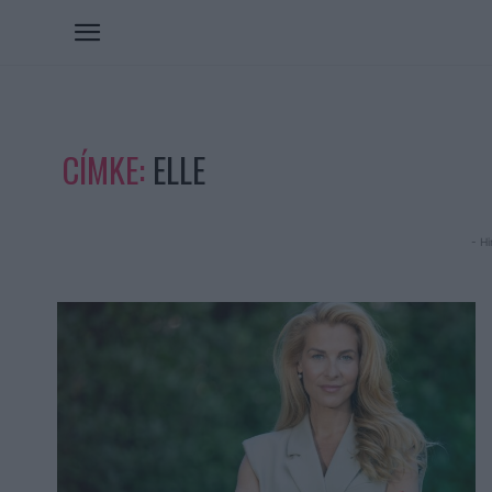
CÍMKE:
ELLE
- Hi