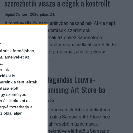
szerezhetik vissza a cégek a kontrollt
Digital Center
2026. július 24.
A munkavállalók nagy arányban használnak AI-t a napi
munkában, ám friss kutatások szerint sok
szervezetnél hiányoznak az ehhez kapcsolódó
a
világos irányelvek és biztonságos vállalati keretek. Ez
l sütik formájában,
különösen ott jelenthet problémát, ahol érzékeny
at, amelyeket az
üzleti információkkal...
z,
reink
iókat is
Megérkezett a legendás Louvre-
reink a fent leírtak
gyűjtemény a Samsung Art Store-ba
tása előtt
hogy személyes
áll tiltakozni az
Digital Center
2026. július 23.
egváltoztathatja a
A párizsi Louvre gyűjteményének 34 új műalkotása
z oldal alján
most először csatlakozik a Samsung Art Store-hoz.
Ezzel a világ egyik leghíresebb múzeumának
összesen már 51 remekműve elérhető a Samsung