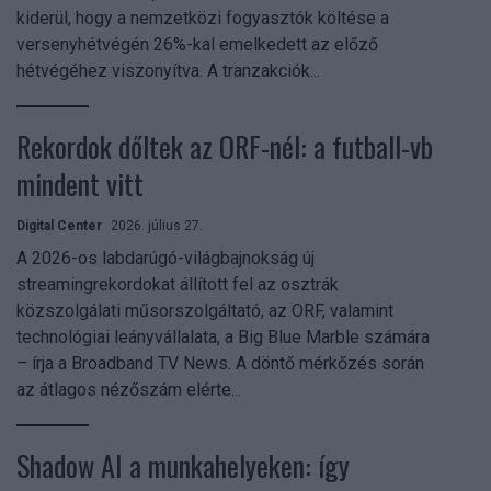
kiderül, hogy a nemzetközi fogyasztók költése a
versenyhétvégén 26%-kal emelkedett az előző
hétvégéhez viszonyítva. A tranzakciók...
Rekordok dőltek az ORF-nél: a futball-vb
mindent vitt
Digital Center
2026. július 27.
A 2026-os labdarúgó-világbajnokság új
streamingrekordokat állított fel az osztrák
közszolgálati műsorszolgáltató, az ORF, valamint
technológiai leányvállalata, a Big Blue Marble számára
– írja a Broadband TV News. A döntő mérkőzés során
az átlagos nézőszám elérte...
Shadow AI a munkahelyeken: így