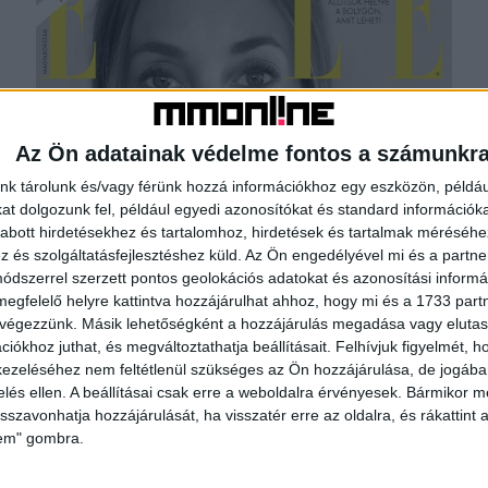
Az Ön adatainak védelme fontos a számunkr
nk tárolunk és/vagy férünk hozzá információkhoz egy eszközön, példáu
t dolgozunk fel, például egyedi azonosítókat és standard információk
Különleges lapszámmal jön a női
abott hirdetésekhez és tartalomhoz, hirdetések és tartalmak méréséhe
és szolgáltatásfejlesztéshez küld.
Az Ön engedélyével mi és a partne
magazin
dszerrel szerzett pontos geolokációs adatokat és azonosítási informác
megfelelő helyre kattintva hozzájárulhat ahhoz, hogy mi és a 1733 partne
Print
2020. április 9.
 végezzünk. Másik lehetőségként a hozzájárulás megadása vagy elutasí
A glossy-k magyar történetében előfordult már, hogy a
iókhoz juthat, és megváltoztathatja beállításait.
Felhívjuk figyelmét, 
címlapsztár saját magát fotózta, de – reagálva a
ezeléséhez nem feltétlenül szükséges az Ön hozzájárulása, de jogában 
körülöttünk zajló eseményekre – itthon az ELLE
zelés ellen. A beállításai csak erre a weboldalra érvényesek. Bármikor m
magazin...
isszavonhatja hozzájárulását, ha visszatér erre az oldalra, és rákattint a
lem" gombra.