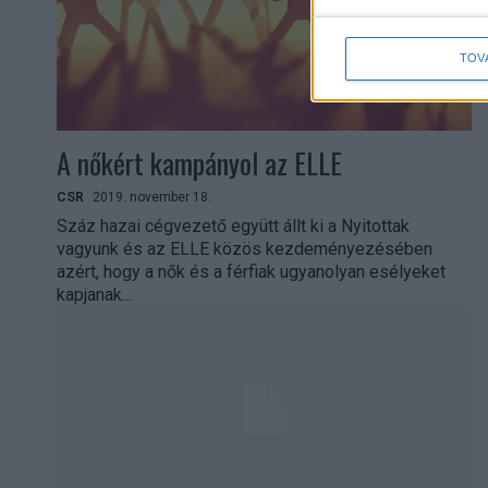
TOV
A nőkért kampányol az ELLE
CSR
2019. november 18.
Száz hazai cégvezető együtt állt ki a Nyitottak
vagyunk és az ELLE közös kezdeményezésében
azért, hogy a nők és a férfiak ugyanolyan esélyeket
kapjanak...