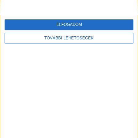
ELFOGADOM
TOVÁBBI LEHETŐSÉGEK
Üzletüket féltik a magyar cégek
Kutatás
2018. május 25.
Az európai vállalatok 41 százaléka érzi úgy, hogy
kiemelten vonatkozik rá a GDPR néven ismert új uniós
adatvédelmi és adatkezelési szabályozás - derül ki...
1
2