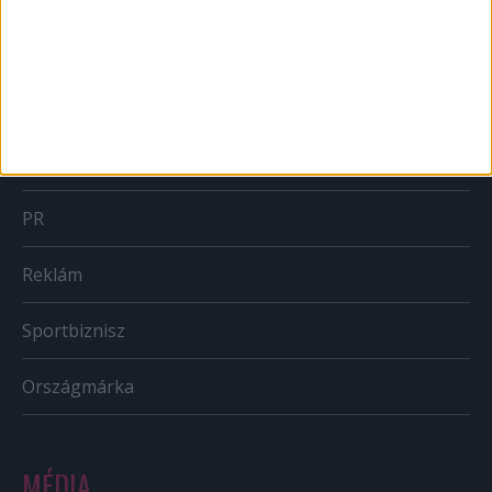
Brand
BTL
CSR
PR
Reklám
Sportbiznisz
Országmárka
MÉDIA