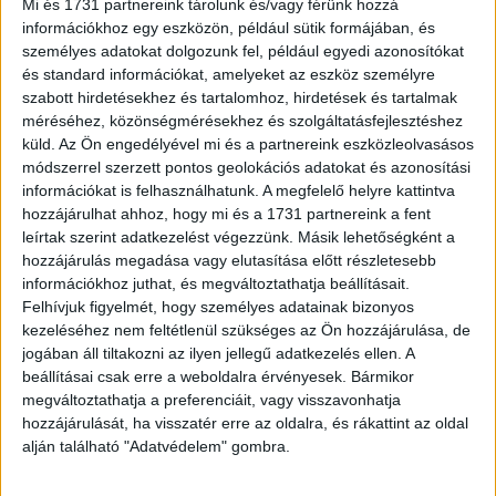
Mi és 1731 partnereink tárolunk és/vagy férünk hozzá
hónapban – derült...
információkhoz egy eszközön, például sütik formájában, és
személyes adatokat dolgozunk fel, például egyedi azonosítókat
és standard információkat, amelyeket az eszköz személyre
szabott hirdetésekhez és tartalomhoz, hirdetések és tartalmak
méréséhez, közönségmérésekhez és szolgáltatásfejlesztéshez
küld.
Az Ön engedélyével mi és a partnereink eszközleolvasásos
módszerrel szerzett pontos geolokációs adatokat és azonosítási
információkat is felhasználhatunk. A megfelelő helyre kattintva
hozzájárulhat ahhoz, hogy mi és a 1731 partnereink a fent
leírtak szerint adatkezelést végezzünk. Másik lehetőségként a
hozzájárulás megadása vagy elutasítása előtt részletesebb
Likviditáshiánnyal küzdenek a hazai cégek
információkhoz juthat, és megváltoztathatja beállításait.
Felhívjuk figyelmét, hogy személyes adatainak bizonyos
Kutatás
2023. február 22.
kezeléséhez nem feltétlenül szükséges az Ön hozzájárulása, de
Hónapok óta drámai számokat látunk: 2022-ben az
jogában áll tiltakozni az ilyen jellegű adatkezelés ellen. A
eurózóna inflációja 8,5% volt, míg Magyarországon a 2022
beállításai csak erre a weboldalra érvényesek. Bármikor
éves infláció mértéke elérte a 14,5 százalékot, ami több...
megváltoztathatja a preferenciáit, vagy visszavonhatja
hozzájárulását, ha visszatér erre az oldalra, és rákattint az oldal
alján található "Adatvédelem" gombra.