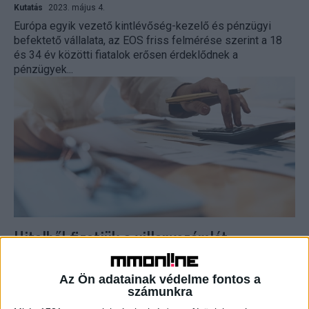
Kutatás
2023. május 4.
Európa egyik vezető kintlévőség-kezelő és pénzügyi
befektető vállalata, az EOS friss felmérése szerint a 18
és 34 év közötti fiatalok erősen érdeklődnek a
pénzügyek...
Hitelből fizetjük a villanyszámlát
Kutatás
2023. március 23.
Az európaiak 53 százalékát ösztönzi tudatosabb
Az Ön adatainak védelme fontos a
számunkra
fogyasztásra a megugró infláció és az energiaválság,
ugyanakkor egyötödük új adósságot generált az elmúlt hat