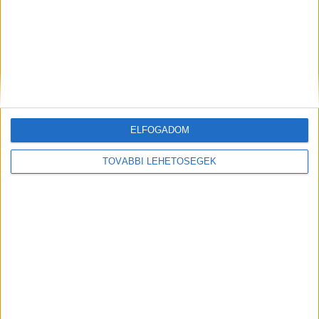
ELFOGADOM
TOVÁBBI LEHETŐSÉGEK
Korábbi adások
A rovat támogatói: