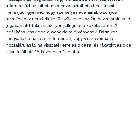
laptopon vagy okostévén...
információkhoz juthat, és megváltoztathatja beállításait.
Felhívjuk figyelmét, hogy személyes adatainak bizonyos
kezeléséhez nem feltétlenül szükséges az Ön hozzájárulása, de
jogában áll tiltakozni az ilyen jellegű adatkezelés ellen. A
beállításai csak erre a weboldalra érvényesek. Bármikor
megváltoztathatja a preferenciáit, vagy visszavonhatja
hozzájárulását, ha visszatér erre az oldalra, és rákattint az oldal
alján található "Adatvédelem" gombra.
Román nyelvű csatornát indít az Euronews
Tv/Rádió
2021. január 7.
Román nyelvű hírcsatorna indítását jelentette be szerdán
az Euronews páneurópai hírtelevízió. Az új csatornához
román újságírókat vesznek fel, akik regionális, országos
és nemzetközi híreket...