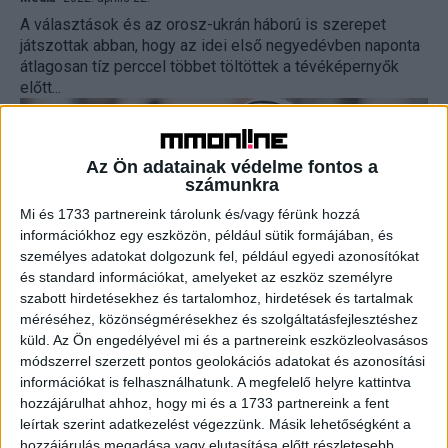
A választások és az orosz-ukrán háború is szerepet
játszottak abban, hogy az idei első negyedévben naponta
átlagosan tíz perccel többet töltöttek a tévéképernyők
előtt...
Az Ön adatainak védelme fontos a
számunkra
Mi és 1733 partnereink tárolunk és/vagy férünk hozzá
információkhoz egy eszközön, például sütik formájában, és
személyes adatokat dolgozunk fel, például egyedi azonosítókat
és standard információkat, amelyeket az eszköz személyre
szabott hirdetésekhez és tartalomhoz, hirdetések és tartalmak
méréséhez, közönségmérésekhez és szolgáltatásfejlesztéshez
Új hírcsatornák a DirectNow kínálatában
küld.
Az Ön engedélyével mi és a partnereink eszközleolvasásos
módszerrel szerzett pontos geolokációs adatokat és azonosítási
Média
2022. január 17.
információkat is felhasználhatunk. A megfelelő helyre kattintva
Két új hírcsatornával bővültek a Direct Now alkalmazásban
hozzájárulhat ahhoz, hogy mi és a 1733 partnereink a fent
elérhető tartalmak, ezzel most már 96-ra emelkedett azon
leírtak szerint adatkezelést végezzünk. Másik lehetőségként a
csatornák száma, melyek mobiltelefonon, tableten,
hozzájárulás megadása vagy elutasítása előtt részletesebb