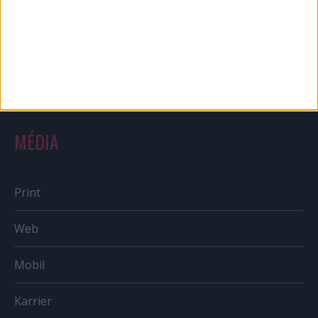
Reklám
Sportbiznisz
Országmárka
MÉDIA
Print
Web
Mobil
Karrier