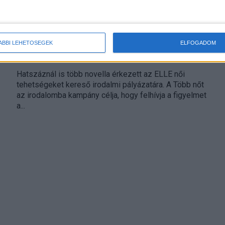
Tehetséges írónők az ELLE magazinban
ÁBBI LEHETŐSÉGEK
ELFOGADOM
Print
2017. március 10.
Hatszáznál is több novella érkezett az ELLE női
tehetségeket kereső irodalmi pályázatára. A Több nőt
az irodalomba kampány célja, hogy felhívja a figyelmet
a...