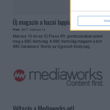
Új magazin a hazai lappiacon
TOV
Print
2017. március 13.
Március 10-én az IQ Press Kft. gondozásában jelent
meg a BBC Kertvilág. A BBC Kertvilág magazin a brit
BBC Gardeners’ World, az Egyesült Királyság...
Változás a Mediaworks-nél