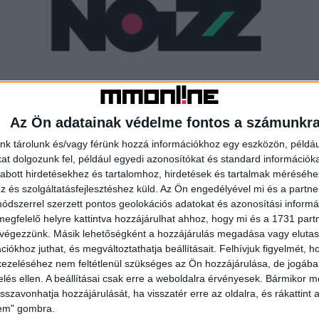
Digitális fronton erősít a RAS
Az Ön adatainak védelme fontos a számunkr
Web
2017. május 3.
nk tárolunk és/vagy férünk hozzá információkhoz egy eszközön, példáu
Magyarországon is elindította a Ringier Axel Springer
t dolgozunk fel, például egyedi azonosítókat és standard információk
(RAS) C-generációt célzó online magazinja, a Noizz. A
abott hirdetésekhez és tartalomhoz, hirdetések és tartalmak méréséhe
régióban már több országban is sikeres márka az
és szolgáltatásfejlesztéshez küld.
Az Ön engedélyével mi és a partne
„internetfüggő”...
dszerrel szerzett pontos geolokációs adatokat és azonosítási informác
megfelelő helyre kattintva hozzájárulhat ahhoz, hogy mi és a 1731 partne
 végezzünk. Másik lehetőségként a hozzájárulás megadása vagy elutasí
iókhoz juthat, és megváltoztathatja beállításait.
Felhívjuk figyelmét, 
ezeléséhez nem feltétlenül szükséges az Ön hozzájárulása, de jogában 
zelés ellen. A beállításai csak erre a weboldalra érvényesek. Bármikor m
isszavonhatja hozzájárulását, ha visszatér erre az oldalra, és rákattint a
lem" gombra.