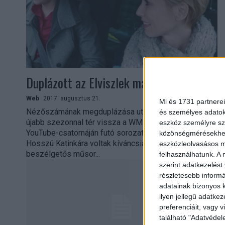
Duplázott az Elviszlek magammal
Web
2017. augusztus 21.
Mi és 1731 partnerei
Nézőszámának megduplázása után szeptembertől
és személyes adatoka
újabb szezonnal tér vissza a WMN online magazin
eszköz személyre sz
YouTube-csatornáján futó sorozat. A legtöbben
közönségmérésekhez 
Hosszú Katinkára voltak kíváncsiak az autós-
eszközleolvasásos mó
beszélgetős műsor...
felhasználhatunk. A 
szerint adatkezelést
részletesebb informác
adatainak bizonyos k
ilyen jellegű adatke
preferenciáit, vagy v
található "Adatvéde