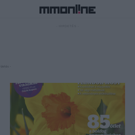
- HIRDETÉS -
rdetés -