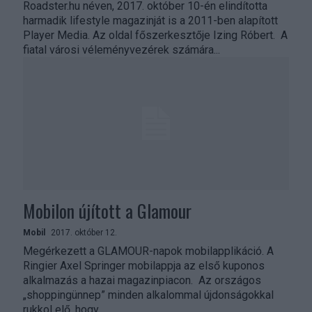
Roadster.hu néven, 2017. október 10-én elindította
harmadik lifestyle magazinját is a 2011-ben alapított
Player Media. Az oldal főszerkesztője Izing Róbert. A
fiatal városi véleményvezérek számára...
Mobilon újított a Glamour
Mobil
2017. október 12.
Megérkezett a GLAMOUR-napok mobilapplikáció. A
Ringier Axel Springer mobilappja az első kuponos
alkalmazás a hazai magazinpiacon. Az országos
„shoppingünnep” minden alkalommal újdonságokkal
rukkol elő, hogy...