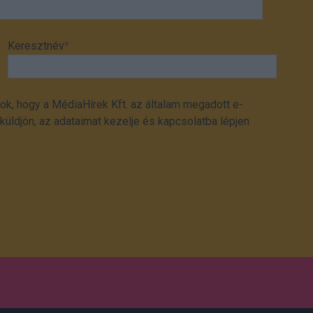
Keresztnév
*
ok, hogy a MédiaHírek Kft. az általam megadott e-
üldjön, az adataimat kezelje és kapcsolatba lépjen