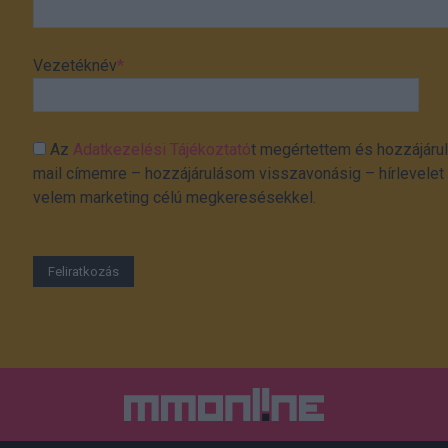
Vezetéknév
*
Az
Adatkezelési Tájékoztató
t megértettem és hozzájárul
mail címemre – hozzájárulásom visszavonásig – hírlevelet k
velem marketing célú megkeresésekkel.