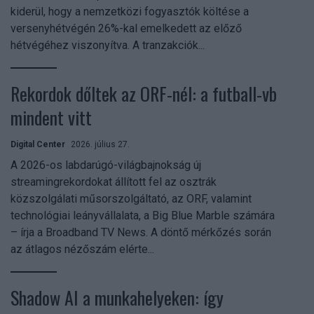
kiderül, hogy a nemzetközi fogyasztók költése a
versenyhétvégén 26%-kal emelkedett az előző
hétvégéhez viszonyítva. A tranzakciók...
Rekordok dőltek az ORF-nél: a futball-vb
mindent vitt
Digital Center
2026. július 27.
A 2026-os labdarúgó-világbajnokság új
streamingrekordokat állított fel az osztrák
közszolgálati műsorszolgáltató, az ORF, valamint
technológiai leányvállalata, a Big Blue Marble számára
– írja a Broadband TV News. A döntő mérkőzés során
az átlagos nézőszám elérte...
Shadow AI a munkahelyeken: így