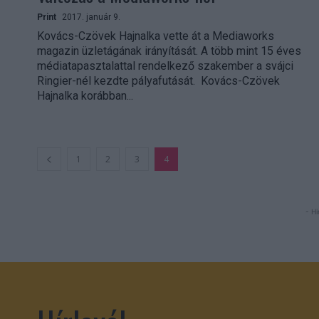
Print
2017. január 9.
Kovács-Czövek Hajnalka vette át a Mediaworks
magazin üzletágának irányítását. A több mint 15 éves
médiatapasztalattal rendelkező szakember a svájci
Ringier-nél kezdte pályafutását. Kovács-Czövek
Hajnalka korábban...
1
2
3
4
- Hi