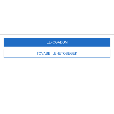
Rákapcsol a környezetvédelemre a Mars
CSR
2021. június 7.
A Mars, a világ egyik legnagyobb édesség-, élelmiszer-
és kisállateledel-gyártója Fenntarthatóság egy Generáció
Alatt terve segítségével jó úton halad ahhoz, hogy
korábban elérje 2025-re...
ELFOGADOM
TOVÁBBI LEHETŐSÉGEK
Ismét összefogott a Mars és a Tesco
CSR
2021. május 6.
A tavalyi sikeres közös akciót követően a Mars és a