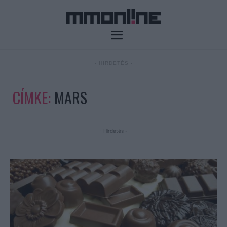
- HIRDETÉS -
CÍMKE:
MARS
- Hirdetés -