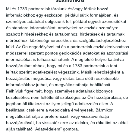
számunkra
világszerte több mint egymillió hektáron vezesse be a
Mi és 1733 partnereink tárolunk és/vagy férünk hozzá
regeneratív mezőgazdasági gyakorlatokat.Az...
információkhoz egy eszközön, például sütik formájában, és
személyes adatokat dolgozunk fel, például egyedi azonosítókat
és standard információkat, amelyeket az eszköz személyre
szabott hirdetésekhez és tartalomhoz, hirdetések és tartalmak
méréséhez, közönségmérésekhez és szolgáltatásfejlesztéshez
küld.
Az Ön engedélyével mi és a partnereink eszközleolvasásos
módszerrel szerzett pontos geolokációs adatokat és azonosítási
információkat is felhasználhatunk. A megfelelő helyre kattintva
hozzájárulhat ahhoz, hogy mi és a 1733 partnereink a fent
leírtak szerint adatkezelést végezzünk. Másik lehetőségként a
hozzájárulás megadása vagy elutasítása előtt részletesebb
Kiáll a nők mellett a Maltesers
információkhoz juthat, és megváltoztathatja beállításait.
Felhívjuk figyelmét, hogy személyes adatainak bizonyos
CSR
2024. április 18.
kezeléséhez nem feltétlenül szükséges az Ön hozzájárulása, de
Az ínycsiklandó csokoládégolyóiról híres Maltesers
jogában áll tiltakozni az ilyen jellegű adatkezelés ellen. A
márka idén is megújítja elkötelezettségét a nők
beállításai csak erre a weboldalra érvényesek. Bármikor
támogatására. Büszkén áll azon törekvések előterében,
megváltoztathatja a preferenciáit, vagy visszavonhatja
melyek célja a nők társadalmi helyzetének...
hozzájárulását, ha visszatér erre az oldalra, és rákattint az oldal
alján található "Adatvédelem" gombra.