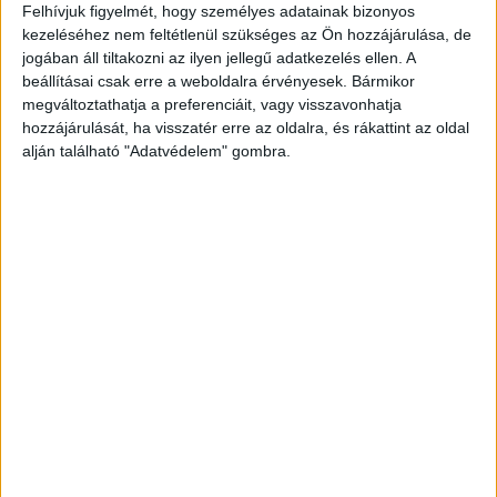
Felhívjuk figyelmét, hogy személyes adatainak bizonyos
toplistája
kezeléséhez nem feltétlenül szükséges az Ön hozzájárulása, de
jogában áll tiltakozni az ilyen jellegű adatkezelés ellen. A
Reklám
2018. július 20.
beállításai csak erre a weboldalra érvényesek. Bármikor
A puszta adatok alapján tavaly vágtató üzemmódba
megváltoztathatja a preferenciáit, vagy visszavonhatja
kapcsolt a legnagyobb médiaügynökségek piaca.
hozzájárulását, ha visszatér erre az oldalra, és rákattint az oldal
Valójában az állami reklámköltés duplázódott meg, amiből
alján található "Adatvédelem" gombra.
három ügynökségi csoport tudott igazán...
- Hirdetés -
A RADIOCAFÉN