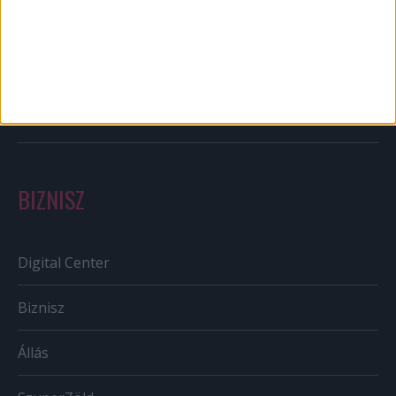
Out of home
Szabályozás
Tv/Rádió
BIZNISZ
Digital Center
Biznisz
Állás