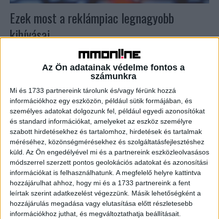
Ezek most a reklámpiac legnagyobb
kihívásai
Reklám
2019. szeptember 11.
Médiaügynökségi és reklámértékesítési szakembereket
Az Ön adatainak védelme fontos a
kérdeztünk meg arról, hogy jelenleg a saját területükön mi
számunkra
jelenti számukra a legnagyobb kihívást. Legtöbben ennek
Mi és 1733 partnereink tárolunk és/vagy férünk hozzá
kapcsán a szakember-utánpótlást, a...
információkhoz egy eszközön, például sütik formájában, és
személyes adatokat dolgozunk fel, például egyedi azonosítókat
és standard információkat, amelyeket az eszköz személyre
szabott hirdetésekhez és tartalomhoz, hirdetések és tartalmak
méréséhez, közönségmérésekhez és szolgáltatásfejlesztéshez
küld.
Az Ön engedélyével mi és a partnereink eszközleolvasásos
módszerrel szerzett pontos geolokációs adatokat és azonosítási
információkat is felhasználhatunk. A megfelelő helyre kattintva
hozzájárulhat ahhoz, hogy mi és a 1733 partnereink a fent
leírtak szerint adatkezelést végezzünk. Másik lehetőségként a
hozzájárulás megadása vagy elutasítása előtt részletesebb
Agency Report – Médiaügynökségek
információkhoz juthat, és megváltoztathatja beállításait.