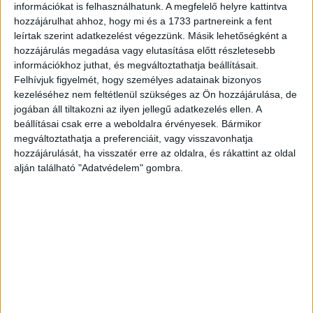
információkat is felhasználhatunk. A megfelelő helyre kattintva
Sokan kerékpározás, rollerezés, gördeszkázás közben
hozzájárulhat ahhoz, hogy mi és a 1733 partnereink a fent
sem mondanak le a mobilozásról, ugyanakkor viszonylag
leírtak szerint adatkezelést végezzünk. Másik lehetőségként a
kevesen használnak headsetet – többek között ez derült
hozzájárulás megadása vagy elutasítása előtt részletesebb
ki az Aegon Biztosító...
információkhoz juthat, és megváltoztathatja beállításait.
Felhívjuk figyelmét, hogy személyes adatainak bizonyos
kezeléséhez nem feltétlenül szükséges az Ön hozzájárulása, de
jogában áll tiltakozni az ilyen jellegű adatkezelés ellen. A
beállításai csak erre a weboldalra érvényesek. Bármikor
megváltoztathatja a preferenciáit, vagy visszavonhatja
hozzájárulását, ha visszatér erre az oldalra, és rákattint az oldal
alján található "Adatvédelem" gombra.
Sokan mobiloznak a volán mögött
Kutatás
2019. április 18.
Tízből négyen használják az okostelefonjukat vezetés
közben, közülük pedig minden ötödik ember üzeneteket
és közösségi médiás bejegyzéseket is szokott írni az