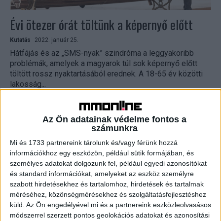
Évi ötezer órát töltünk a képernyő előtt
Kutatás
2022. január 25.
Hátfájás és az „SMS-nyak” szindróma a leggyakoribb
problémák, amelyek a magyarok túl sok képernyő előtt
töltött rossz nyaktartásából erednek. A 18-65 év közötti
lakosság...
Az Ön adatainak védelme fontos a
számunkra
Mi és 1733 partnereink tárolunk és/vagy férünk hozzá
információkhoz egy eszközön, például sütik formájában, és
személyes adatokat dolgozunk fel, például egyedi azonosítókat
és standard információkat, amelyeket az eszköz személyre
szabott hirdetésekhez és tartalomhoz, hirdetések és tartalmak
méréséhez, közönségmérésekhez és szolgáltatásfejlesztéshez
Közlekedés közben is sokan mobiloznak
küld.
Az Ön engedélyével mi és a partnereink eszközleolvasásos
módszerrel szerzett pontos geolokációs adatokat és azonosítási
CSR
2020. október 22.