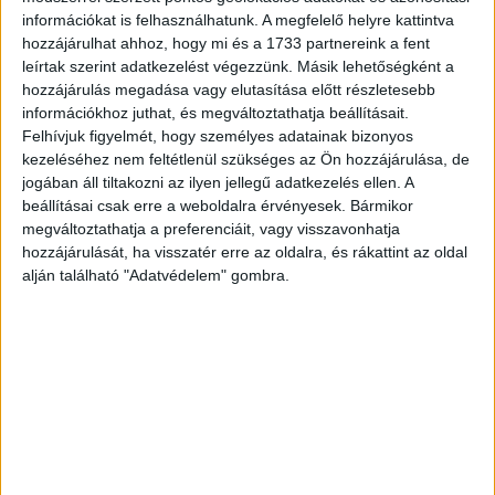
Brand
2018. január 3.
információkat is felhasználhatunk. A megfelelő helyre kattintva
A hónap végéig lehet pályázni az Employer Branding
hozzájárulhat ahhoz, hogy mi és a 1733 partnereink a fent
Award-ra, a Magyar Public Relations Szövetség (MPRSZ)
leírtak szerint adatkezelést végezzünk. Másik lehetőségként a
által létrehozott díjjal a legjobb hazai munkáltatói
hozzájárulás megadása vagy elutasítása előtt részletesebb
márkaépítési gyakorlatokat...
információkhoz juthat, és megváltoztathatja beállításait.
Felhívjuk figyelmét, hogy személyes adatainak bizonyos
kezeléséhez nem feltétlenül szükséges az Ön hozzájárulása, de
jogában áll tiltakozni az ilyen jellegű adatkezelés ellen. A
beállításai csak erre a weboldalra érvényesek. Bármikor
megváltoztathatja a preferenciáit, vagy visszavonhatja
hozzájárulását, ha visszatér erre az oldalra, és rákattint az oldal
alján található "Adatvédelem" gombra.
Ismét meghirdették az Employer Branding
Awardot
BTL
2017. október 19.
A Magyar Public Relations Szövetség (MPRSZ) harmadik