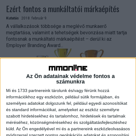
Ezért fontos a munkáltatói márkaépítés
Kutatás
2018. február 9.
A vállalkozások többsége a meglévő munkaerő
megtartása, valamint a tehetségek bevonzása miatt tartja
fontosnak a munkáltató márkaépítést – derül ki az
Employer Branding Award...
Az Ön adatainak védelme fontos a
számunkra
Mi és 1733 partnereink tárolunk és/vagy férünk hozzá
információkhoz egy eszközön, például sütik formájában, és
személyes adatokat dolgozunk fel, például egyedi azonosítókat
és standard információkat, amelyeket az eszköz személyre
szabott hirdetésekhez és tartalomhoz, hirdetések és tartalmak
Munkáltató márkaépítés – ismét keresik a
méréséhez, közönségmérésekhez és szolgáltatásfejlesztéshez
legjobbakat
küld.
Az Ön engedélyével mi és a partnereink eszközleolvasásos
módszerrel szerzett pontos geolokációs adatokat és azonosítási