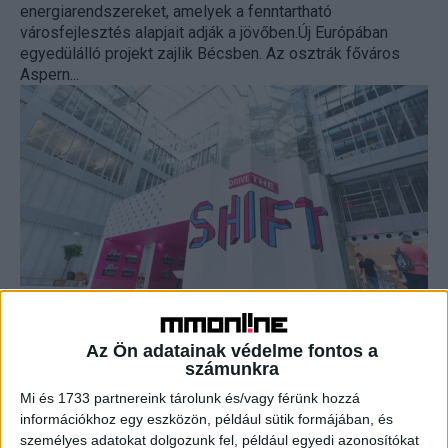
energiarendszereket, amelyek a fenntartható
városfejlesztés alapjait adják a jövőben.Új Európában
egyedülálló projekt zajlik Bécsben. Az osztrák főváros
Aspern...
Az okosvárosokról ötleteltek
Az Ön adatainak védelme fontos a
Brand
2019. július 1.
számunkra
Milyen digitális eszközök segítik majd a jövő városában
élők mindennapjait és vajon miként alkalmazunk majd
Mi és 1733 partnereink tárolunk és/vagy férünk hozzá
okos megoldásokat, IoT, 5G és felhő szolgáltatásokat
információkhoz egy eszközön, például sütik formájában, és
városainkban? Többek...
személyes adatokat dolgozunk fel, például egyedi azonosítókat