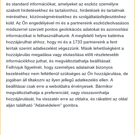
és standard információkat, amelyeket az eszköz személyre
szabott hirdetésekhez és tartalomhoz, hirdetések és tartalmak
méréséhez, közönségmérésekhez és szolgáltatásfejlesztéshez
küld.
Az Ön engedélyével mi és a partnereink eszközleolvasásos
módszerrel szerzett pontos geolokációs adatokat és azonosítási
információkat is felhasználhatunk. A megfelelő helyre kattintva
hozzájárulhat ahhoz, hogy mi és a 1733 partnereink a fent
leírtak szerint adatkezelést végezzünk. Másik lehetőségként a
hozzájárulás megadása vagy elutasítása előtt részletesebb
információkhoz juthat, és megváltoztathatja beállításait.
Felhívjuk figyelmét, hogy személyes adatainak bizonyos
Megvannak a legokosabb városok
kezeléséhez nem feltétlenül szükséges az Ön hozzájárulása, de
jogában áll tiltakozni az ilyen jellegű adatkezelés ellen. A
Kutatás
2019. április 30.
beállításai csak erre a weboldalra érvényesek. Bármikor
A lakosság növekedése, a gyakori dugók és a
megváltoztathatja a preferenciáit, vagy visszavonhatja
légszennyezettség mind olyan kihívások, amelyekkel kis-
hozzájárulását, ha visszatér erre az oldalra, és rákattint az oldal
és nagyvárosok világszerte szembesülnek. Ezeket a
alján található "Adatvédelem" gombra.
problémákat meg lehetne oldani...