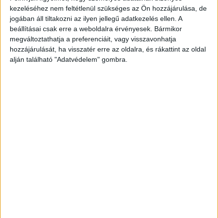
A Sláger FM zenei repertoárjában szélesebbé vált a 90-
kezeléséhez nem feltétlenül szükséges az Ön hozzájárulása, de
es évek spektruma, így már a 20-as éveiben járó
jogában áll tiltakozni az ilyen jellegű adatkezelés ellen. A
korosztály is megtalálja kedvenc dalait – árulta...
beállításai csak erre a weboldalra érvényesek. Bármikor
megváltoztathatja a preferenciáit, vagy visszavonhatja
hozzájárulását, ha visszatér erre az oldalra, és rákattint az oldal
- Hirdetés -
alján található "Adatvédelem" gombra.
A RADIOCAFÉN