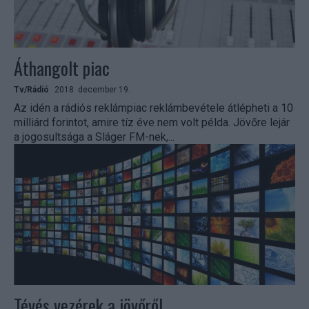
Áthangolt piac
Tv/Rádió
2018. december 19.
Az idén a rádiós reklámpiac reklámbevétele átlépheti a 10
milliárd forintot, amire tíz éve nem volt példa. Jövőre lejár
a jogosultsága a Sláger FM-nek,...
Tévés vezérek a jövőről