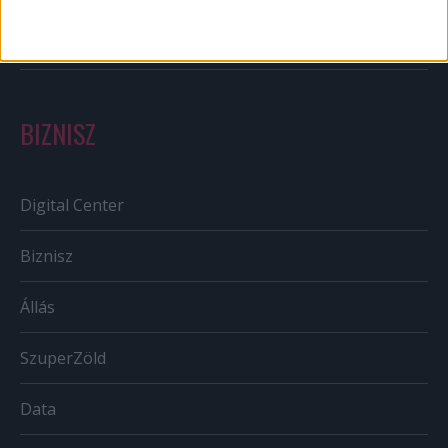
Tv/Rádió
BIZNISZ
Digital Center
Biznisz
Állás
SzuperZöld
Data