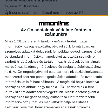
Tv/Rádió
2018. október 25.
Új lineáris csatorna indítását nem tervezi az RTL
Magyarország, viszont nagyon hisznek a digitális
fejlesztésben., a TV2 Csoport pedig tovább erősítené
piaci pozícióját, miközben...
Az Ön adatainak védelme fontos a
számunkra
Mi és 1731 partnereink tárolunk és/vagy férünk hozzá
információkhoz egy eszközön, például sütik formájában, és
személyes adatokat dolgozunk fel, például egyedi azonosítókat
és standard információkat, amelyeket az eszköz személyre
szabott hirdetésekhez és tartalomhoz, hirdetések és tartalmak
méréséhez, közönségmérésekhez és szolgáltatásfejlesztéshez
küld.
Az Ön engedélyével mi és a partnereink eszközleolvasásos
módszerrel szerzett pontos geolokációs adatokat és azonosítási
információkat is felhasználhatunk. A megfelelő helyre kattintva
Országosan is siker lenne a Sláger FM –
hozzájárulhat ahhoz, hogy mi és a 1731 partnereink a fent
leírtak szerint adatkezelést végezzünk. Másik lehetőségként a
interjú Radu Morarral
hozzájárulás megadása vagy elutasítása előtt részletesebb
információkhoz juthat, és megváltoztathatja beállításait.
Tv/Rádió
2017. október 6.
Felhívjuk figyelmét, hogy személyes adatainak bizonyos