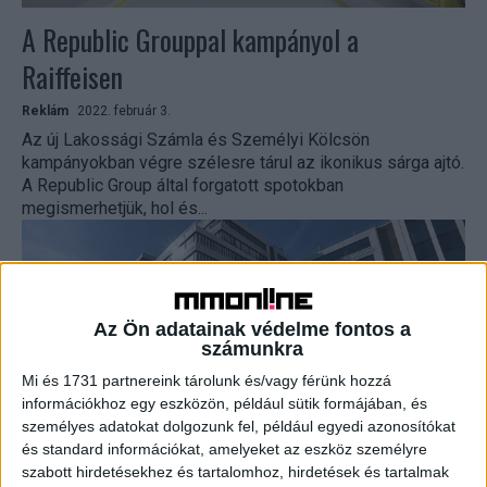
A Republic Grouppal kampányol a
Raiffeisen
Reklám
2022. február 3.
Az új Lakossági Számla és Személyi Kölcsön
kampányokban végre szélesre tárul az ikonikus sárga ajtó.
A Republic Group által forgatott spotokban
megismerhetjük, hol és...
Az Ön adatainak védelme fontos a
számunkra
Mi és 1731 partnereink tárolunk és/vagy férünk hozzá
információkhoz egy eszközön, például sütik formájában, és
személyes adatokat dolgozunk fel, például egyedi azonosítókat
és standard információkat, amelyeket az eszköz személyre
Költözik a Raiffeisen Bank
szabott hirdetésekhez és tartalomhoz, hirdetések és tartalmak