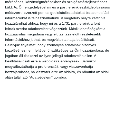
méréséhez, közönségmérésekhez és szolgáltatásfejlesztéshez
Biznisz
2020. június 17.
küld.
Az Ön engedélyével mi és a partnereink eszközleolvasásos
A HB Reavis városléptékű beruházása, az Agora Budapest
módszerrel szerzett pontos geolokációs adatokat és azonosítási
komoly mérföldkőhöz érkezett, ugyanis az első fázisban
információkat is felhasználhatunk. A megfelelő helyre kattintva
felépült, 34.000 m2-es Agora Tower megkapta a
hozzájárulhat ahhoz, hogy mi és a 1731 partnereink a fent
használatbavételi engedélyt....
leírtak szerint adatkezelést végezzünk. Másik lehetőségként a
hozzájárulás megadása vagy elutasítása előtt részletesebb
információkhoz juthat, és megváltoztathatja beállításait.
Felhívjuk figyelmét, hogy személyes adatainak bizonyos
kezeléséhez nem feltétlenül szükséges az Ön hozzájárulása, de
jogában áll tiltakozni az ilyen jellegű adatkezelés ellen. A
beállításai csak erre a weboldalra érvényesek. Bármikor
megváltoztathatja a preferenciáit, vagy visszavonhatja
hozzájárulását, ha visszatér erre az oldalra, és rákattint az oldal
alján található "Adatvédelem" gombra.
Bejött a távmunka a bankoknak
Biznisz
2020. május 11.
Az otthoni munkavégzést biztonságosan és 1-2 nap alatt
megoldották a magyarországi pénzintézetek, és a távoli