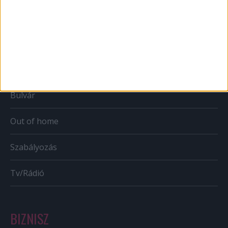
Web
Mobil
Karrier
Bulvár
Out of home
Szabályozás
Tv/Rádió
BIZNISZ