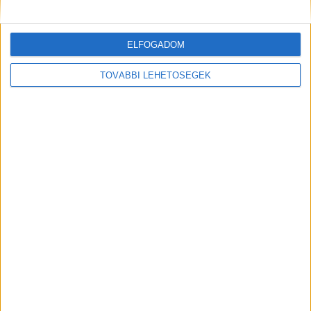
Shadow AI a munkahelyeken: így szerezhetik
vissza a cégek a kontrollt
Digital Center
2026. július 24.
ELFOGADOM
A munkavállalók nagy arányban használnak AI-t a napi
munkában, ám friss kutatások szerint sok szervezetnél
TOVÁBBI LEHETŐSÉGEK
hiányoznak az ehhez kapcsolódó világos irányelvek és
biztonságos vállalati keretek. Ez különösen ott jelenthet
problémát, ahol érzékeny üzleti információkkal...
Hírlevél