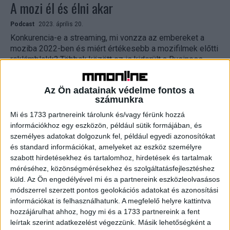
A mozi él és élni akar
Podcast
2023. április 20.
Konkurencia-e a streaming, mi vonzza az embereket a
moziba 2022-ben és miért értékesebb a mozifilmek előtti
reklámblokk? Többek között ez is kiderült a Business...
Az Ön adatainak védelme fontos a
számunkra
Mi és 1733 partnereink tárolunk és/vagy férünk hozzá
információkhoz egy eszközön, például sütik formájában, és
személyes adatokat dolgozunk fel, például egyedi azonosítókat
és standard információkat, amelyeket az eszköz személyre
szabott hirdetésekhez és tartalomhoz, hirdetések és tartalmak
méréséhez, közönségmérésekhez és szolgáltatásfejlesztéshez
A kitaposott út biztonsága illúzió
küld.
Az Ön engedélyével mi és a partnereink eszközleolvasásos
módszerrel szerzett pontos geolokációs adatokat és azonosítási
információkat is felhasználhatunk. A megfelelő helyre kattintva
Digital Center
2021. november 11.
hozzájárulhat ahhoz, hogy mi és a 1733 partnereink a fent
Takács Borbála Adevinta Hungary, marketingigazgató -
leírtak szerint adatkezelést végezzünk. Másik lehetőségként a
Több évtizedes ügynökségi múlt után most ügyféloldalon