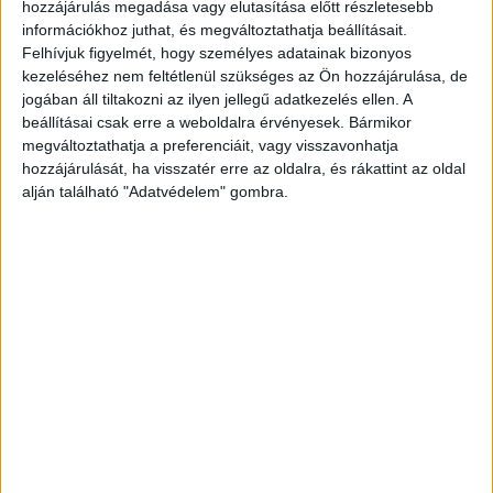
hozzájárulás megadása vagy elutasítása előtt részletesebb
folytatod. Miért döntöttél a változtatás mellett? - A váltás
információkhoz juthat, és megváltoztathatja beállításait.
gondolata régóta érlelődött bennem. Húsz...
Felhívjuk figyelmét, hogy személyes adatainak bizonyos
kezeléséhez nem feltétlenül szükséges az Ön hozzájárulása, de
jogában áll tiltakozni az ilyen jellegű adatkezelés ellen. A
beállításai csak erre a weboldalra érvényesek. Bármikor
megváltoztathatja a preferenciáit, vagy visszavonhatja
hozzájárulását, ha visszatér erre az oldalra, és rákattint az oldal
alján található "Adatvédelem" gombra.
Az Adevintánál folytatja Takács Borbála
Karrier
2021. október 19.
Több évtizedes ügynökségi tapasztalattal rendelkező
szakemberrel erősít az Adevinta, Takács Borbála lett
októbertől a Jófogás és a Használtautó.hu felületeket is
működtető cég marketing igazgatója. A...