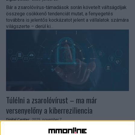
Bár a zsarolóvírus-támadások során követelt váltságdíjak
összege csökkenő tendenciát mutat, a fenyegetés
továbbra is jelentős kockázatot jelent a vállalatok számára
világszerte – derül ki...
Túlélni a zsarolóvírust – ma már
versenyelőny a kiberreziliencia
Digital Center
2025. november 7.
A zsarolóvírus-támadások nem csupán technikai
fennakadásokat vagy átmeneti anyagi veszteségeket