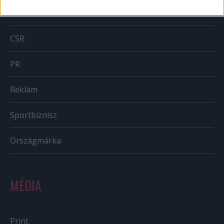
BTL
CSR
PR
Reklám
Sportbiznisz
Országmárka
MÉDIA
Print