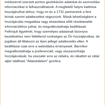
módszerrel szerzett pontos geolokációs adatokat és azonosítási
Az adatok azt mutatják továbbá, hogy az állampolgárok
információkat is felhasználhatunk. A megfelelő helyre kattintva
jelentős része – 40 százaléka – nincs tisztában azzal,
hozzájárulhat ahhoz, hogy mi és a 1731 partnereink a fent
hogy az olyan alapjogokat, mint a véleménynyilvánítás
leírtak szerint adatkezelést végezzünk. Másik lehetőségként a
szabadsága, a jog a magánélethez, vagy a
hozzájárulás megadása vagy elutasítása előtt részletesebb
megkülönböztetésmentesség, tiszteletben kell tartani az
információkhoz juthat, és megváltoztathatja beállításait.
interneten is.
Felhívjuk figyelmét, hogy személyes adatainak bizonyos
kezeléséhez nem feltétlenül szükséges az Ön hozzájárulása, de
jogában áll tiltakozni az ilyen jellegű adatkezelés ellen. A
A felmérés eredményei támasztékul szolgálnak az
beállításai csak erre a weboldalra érvényesek. Bármikor
Európai Parlamentnek, az uniós tagállamok
megváltoztathatja a preferenciáit, vagy visszavonhatja
szakminisztereit tömörítő Tanácsnak és az Európai
hozzájárulását, ha visszatér erre az oldalra, és rákattint az oldal
Bizottságnak a digitális jogokról és elvekről szóló európai
alján található "Adatvédelem" gombra.
nyilatkozatra vonatkozó javaslatuk kidolgozásához.
CÍMKÉK
digitális eszközök
eurobarometer
Európai Unió
felmérés
kiberbiztonság