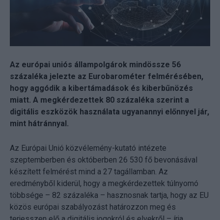
Az európai uniós állampolgárok mindössze 56
százaléka jelezte az Eurobarométer felmérésében,
hogy aggódik a kibertámadások és kiberbűnözés
miatt. A megkérdezettek 80 százaléka szerint a
digitális eszközök használata ugyanannyi előnnyel jár,
mint hátránnyal.
Az Európai Unió közvélemény-kutató intézete
szeptemberben és októberben 26 530 fő bevonásával
készített felmérést mind a 27 tagállamban. Az
eredményből kiderül, hogy a megkérdezettek túlnyomó
többsége – 82 százaléka – hasznosnak tartja, hogy az EU
közös európai szabályozást határozzon meg és
terjesszen elő a digitális jogokról és elvekről – írja