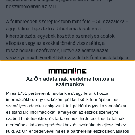
beszámolójában az MTI.
A felmérésben szereplők több mint fele – 56 százaléka –
aggodalmát fejezte ki a kibertámadások és a
kiberbűnözés, egyebek között a személyes adatok
ellopása vagy az azokkal történő visszaélés, a
rosszindulatú szoftverek, illetve az adathalászat
veszélye miatt. Emellett 53 százalékuk fontosnak találja a
gyermekek biztonságának garantálását az
internethasználat során, és a válaszadók 46 százaléka
Az Ön adatainak védelme fontos a
aggódik amiatt, hogy személyes adatait beleegyezése
számunkra
nélkül vállalatok vagy közigazgatási szervek használják
Mi és 1731 partnereink tárolunk és/vagy férünk hozzá
fel.
információkhoz egy eszközön, például sütik formájában, és
személyes adatokat dolgozunk fel, például egyedi azonosítókat
A kutatásból az is kiderül, hogy minden ötödik uniós
és standard információkat, amelyeket az eszköz személyre
állampolgár – a megkérdezettek 23 százaléka – tart a
szabott hirdetésekhez és tartalomhoz, hirdetések és tartalmak
digitális környezetszennyezéstől.
méréséhez, közönségmérésekhez és szolgáltatásfejlesztéshez
küld.
Az Ön engedélyével mi és a partnereink eszközleolvasásos