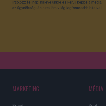
Iratkozz fel napi hírlevelünkre és kerülj képbe a média,
az ügynökségi és a reklám világ legfontosabb híreivel.
MARKETING
MÉDIA
Brand
Print