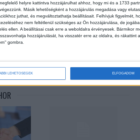
megfelelő helyre kattintva hozzájárulhat ahhoz, hogy mi és a 1733 partne
 végezzünk. Másik lehetőségként a hozzájárulás megadása vagy elutasí
iókhoz juthat, és megváltoztathatja beállításait.
Felhívjuk figyelmét, 
ezeléséhez nem feltétlenül szükséges az Ön hozzájárulása, de jogában 
zelés ellen. A beállításai csak erre a weboldalra érvényesek. Bármikor m
isszavonhatja hozzájárulását, ha visszatér erre az oldalra, és rákattint a
lem" gombra.
Következő cikk
Kihívás előtt a nagyvállalatok
ÁBBI LEHETŐSÉGEK
ELFOGADOM
HOR