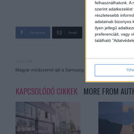
felhasználhatunk. A 
szerint adatkezelést
részletesebb informác
adatainak bizonyos k
ilyen jellegű adatke
Facebook
Email
preferenciáit, vagy v
található "Adatvéde
Előző cikk
Magyar módszerrel újít a Samsung
TOV
KAPCSOLÓDÓ CIKKEK
MORE FROM AUT