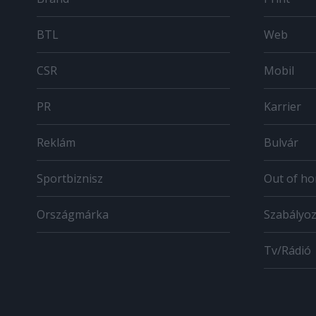
BTL
Web
CSR
Mobil
PR
Karrier
Reklám
Bulvár
Sportbiznisz
Out of h
Országmárka
Szabályo
Tv/Rádió