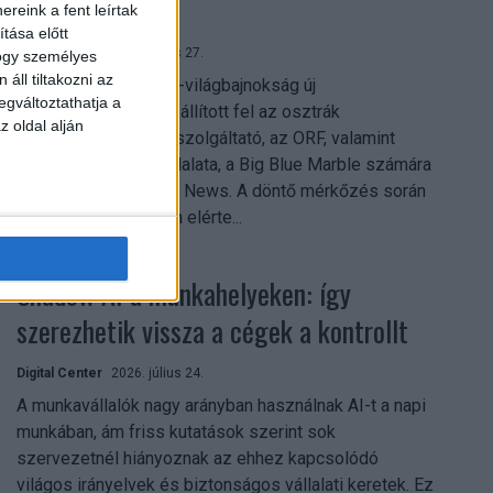
mindent vitt
reink a fent leírtak
tása előtt
Digital Center
2026. július 27.
hogy személyes
áll tiltakozni az
A 2026-os labdarúgó-világbajnokság új
egváltoztathatja a
streamingrekordokat állított fel az osztrák
z oldal alján
közszolgálati műsorszolgáltató, az ORF, valamint
technológiai leányvállalata, a Big Blue Marble számára
– írja a Broadband TV News. A döntő mérkőzés során
az átlagos nézőszám elérte...
Shadow AI a munkahelyeken: így
szerezhetik vissza a cégek a kontrollt
Digital Center
2026. július 24.
A munkavállalók nagy arányban használnak AI-t a napi
munkában, ám friss kutatások szerint sok
szervezetnél hiányoznak az ehhez kapcsolódó
világos irányelvek és biztonságos vállalati keretek. Ez