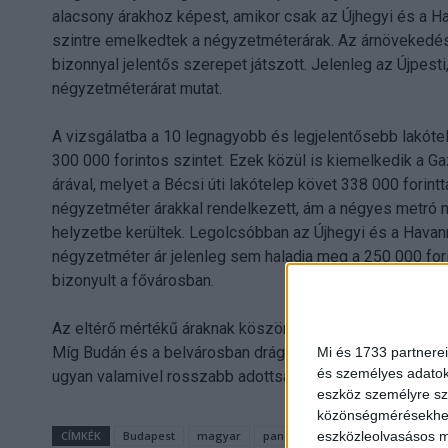
alacsony árakhoz képest, amikor csak az Újhegyi és a H
szintre emelkedtek a négyzetméterárak. Az árnövekedés
bizonnyal jelentős szerepet játszott. Jelenleg az Újpest
négyzetméterárat mutat.
A vizsgálatba a 10 legnagyobb és legjelentősebb lakóte
300 000 forintos szintet. Ezek közül is kiemelkedik a G
árával, melyet a Bécsi úti lakótelep követ 338 000 forin
négyzetméter árakkal rendelkezett, ám a négyes metró
helyzetbe kerültek. Legolcsóbban az Újhegyi és a Havann
négyzetméter ár jelenleg sem haladja meg a 250 000 fori
bizonyult a fővárosban.
Az eltérő mértékű áraknak köszönhetően mindenki megtalá
Míg Budán és a belvárosban drágább, de jobb elhelyezke
Mi és 1733 partnerei
és személyes adatoka
ugyan valamivel rosszabb adottságokkal, de lényegesen
eszköz személyre sz
közönségmérésekhez 
eszközleolvasásos mó
CÍMKÉK
Budapest
magyar
panellakás