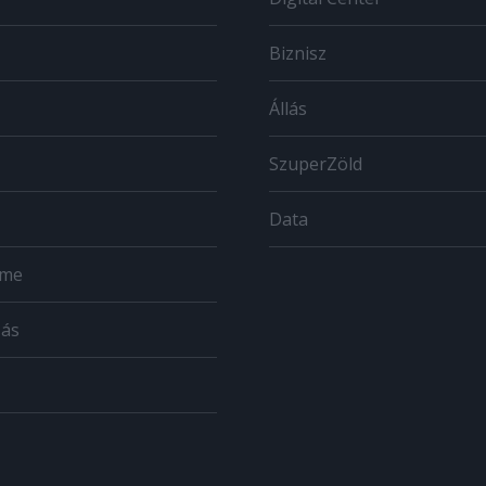
Biznisz
Állás
SzuperZöld
Data
ome
zás