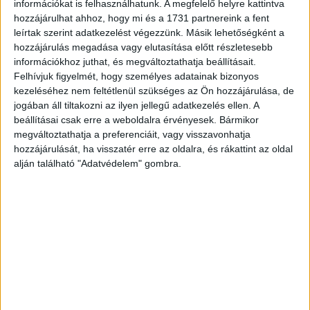
Air elkötelezetten támogatja a légiközlekedés és
információkat is felhasználhatunk. A megfelelő helyre kattintva
hozzájárulhat ahhoz, hogy mi és a 1731 partnereink a fent
menedzsment iránt szenvedélyesen érdeklődő
leírtak szerint adatkezelést végezzünk. Másik lehetőségként a
hallgatókat, és izgatottan várjuk, hogy a budapesti döntőn
hozzájárulás megadása vagy elutasítása előtt részletesebb
személyesen is találkozhassunk a legjobb csapatokkal.”
információkhoz juthat, és megváltoztathatja beállításait.
Felhívjuk figyelmét, hogy személyes adatainak bizonyos
kezeléséhez nem feltétlenül szükséges az Ön hozzájárulása, de
jogában áll tiltakozni az ilyen jellegű adatkezelés ellen. A
beállításai csak erre a weboldalra érvényesek. Bármikor
megváltoztathatja a preferenciáit, vagy visszavonhatja
CÍMKÉK
verseny
Wizz Air
WIZZ Youth Challenge
hozzájárulását, ha visszatér erre az oldalra, és rákattint az oldal
alján található "Adatvédelem" gombra.
Facebook
Email
Előző cikk
Következő cikk