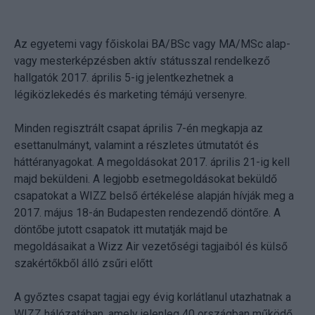
Az egyetemi vagy főiskolai BA/BSc vagy MA/MSc alap-
vagy mesterképzésben aktív státusszal rendelkező
hallgatók 2017. április 5-ig jelentkezhetnek a
légiközlekedés és marketing témájú versenyre.
Minden regisztrált csapat április 7-én megkapja az
esettanulmányt, valamint a részletes útmutatót és
háttéranyagokat. A megoldásokat 2017. április 21-ig kell
majd beküldeni. A legjobb esetmegoldásokat beküldő
csapatokat a WIZZ belső értékelése alapján hívják meg a
2017. május 18-án Budapesten rendezendő döntőre. A
döntőbe jutott csapatok itt mutatják majd be
megoldásaikat a Wizz Air vezetőségi tagjaiból és külső
szakértőkből álló zsűri előtt
A győztes csapat tagjai egy évig korlátlanul utazhatnak a
WIZZ hálózatában, amely jelenleg 40 országban működő