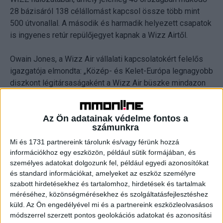
28 bázisáról 138 célállomást kapcsol össze több mint
500 útvonallal. A második és harmadik helyezett csapatok
is ingyenes retúr repülőjegyet kapnak a Wizz Airtől.
Owain Jones, a Wizz Air vállalati kapcsolatokért felelős
igazgatója elmondta: „Közép- és Kelet-Európa legnagyobb
diszkont légitársaságaként a Wizz Air büszke mindazon
lehetőségekre, amelyeket az emberek számára biztosít –
legyen az a kiváló minőségű légi utazás a legalacsonyabb
Az Ön adatainak védelme fontos a
viteldíjakon vagy a tehetséges, elhivatott WIZZ
számunkra
csapattagjaink számára biztosított lehetőség, hogy
karrierjüket Európa egyik leggyorsabban növekvő
Mi és 1731 partnereink tárolunk és/vagy férünk hozzá
információkhoz egy eszközön, például sütik formájában, és
légitársaságánál építsék. Ezért örömmel indítjuk el a WIZZ
személyes adatokat dolgozunk fel, például egyedi azonosítókat
Youth Challenge versenyt, amely módot ad a menedzserek
és standard információkat, amelyeket az eszköz személyre
következő generációjának arra, hogy próbára tegyék
szabott hirdetésekhez és tartalomhoz, hirdetések és tartalmak
képességeiket és tudásukat, miközben szakmai
méréséhez, közönségmérésekhez és szolgáltatásfejlesztéshez
tapasztalatot szereznek és iparági vezetőkkel
küld.
Az Ön engedélyével mi és a partnereink eszközleolvasásos
találkozhatnak, tőlük kaphatnak visszajelzéseket. A Wizz
módszerrel szerzett pontos geolokációs adatokat és azonosítási