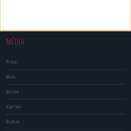
Országmárka
MÉDIA
Print
Web
Mobil
Karrier
Bulvár