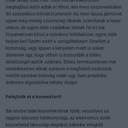
Csak tavaly több mint 1800 tisztán elektromos
meghajtású autót adtak el itthon, ami éves összevetésben
40 százalékos bővülést jelentett. Az ilyen típusú járművek
ugyan még mindig viszonylag ritkának számítanak a hazai
utakon, de egyre több családban tűnnek fel és bár
folyamatosan bővül a nyilvános töltőhálózat, egyre több
helyen kell fizetni ezért a szolgáltatásért. Emellett a
biztonság, vagy éppen a kényelem miatt is sokan
döntenek úgy, hogy otthon is biztosítják a töltés
lehetőségét autóik számára. Ehhez természetesen már
rendelkezésre állnak a piacon a megfelelő eszközök,
mielőtt azonban belevág valaki egy ilyen projektbe,
érdemes átgondolnia néhány dolgot.
Felejtsük el a konnektort!
Bár elsőre talán kézenfekvőnek tűnik, veszélyes és
nagyon alacsony hatékonyságú, az elektromos autók
közvetlenül lakossági dugaljról, kábelbe integrált