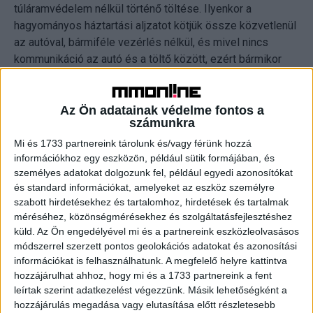
túláramvédelem nélkül történő töltése. Ilyenkor a
hagyományos háztartási aljzatot kötjük össze közvetlenül
az autóval, bármiféle vezérlés nélkül, és mivel nincs
kommunikáció az autó és a töltő között, ezért bármikor
túlterhelődhet a rendszer, és tűz keletkezhet.
Szerencsére ezzel a megoldással ritkán találkozni. Egy
másik a töltés közvetlenül lakossági dugaljról, kábelbe
Az Ön adatainak védelme fontos a
számunkra
integrált túláram-védelemmel, az autógyártók által
biztosított kábellel. Ez biztonsági szempontból már
Mi és 1733 partnereink tárolunk és/vagy férünk hozzá
információkhoz egy eszközön, például sütik formájában, és
elfogadható megoldás, de szintén nem célszerű, mivel
személyes adatokat dolgozunk fel, például egyedi azonosítókat
nagyon alacsony a hatásfoka – sok esetben több mint 10
és standard információkat, amelyeket az eszköz személyre
órán keresztül kell vele tölteni az autót -, illetve a
szabott hirdetésekhez és tartalomhoz, hirdetések és tartalmak
háztartási aljzathoz való csatlakozást használja, amely
méréséhez, közönségmérésekhez és szolgáltatásfejlesztéshez
nem alkalmas hosszú időn keresztül nagy teljesítmények
küld.
Az Ön engedélyével mi és a partnereink eszközleolvasásos
átvitelére. A legjobb megoldás otthonra a lakossági
módszerrel szerzett pontos geolokációs adatokat és azonosítási
autótöltő állomásról való töltés. Ebben az esetben
információkat is felhasználhatunk. A megfelelő helyre kattintva
hozzájárulhat ahhoz, hogy mi és a 1733 partnereink a fent
telepíteni kell egy töltőállomást a házban, amely
leírtak szerint adatkezelést végezzünk. Másik lehetőségként a
biztonságos és nagy teljesítmény átvitelére teszi
hozzájárulás megadása vagy elutasítása előtt részletesebb
alkalmassá a töltést. Rendkívül hatékony megoldás, akár