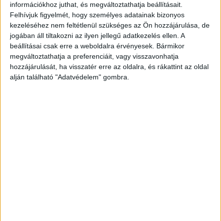
információkhoz juthat, és megváltoztathatja beállításait.
30 perc alatt is képes az autót teljesen feltölteni, de
Felhívjuk figyelmét, hogy személyes adatainak bizonyos
néhány óra biztosan elég lesz. Hátránya lehet, hogy
kezeléséhez nem feltétlenül szükséges az Ön hozzájárulása, de
áramszolgáltatói hálózatfejlesztést igényelhet, amely
jogában áll tiltakozni az ilyen jellegű adatkezelés ellen. A
extra költségeket és némi átépítést jelent.
beállításai csak erre a weboldalra érvényesek. Bármikor
megváltoztathatja a preferenciáit, vagy visszavonhatja
hozzájárulását, ha visszatér erre az oldalra, és rákattint az oldal
Válasszuk a megfelelő teljesítményt!
alján található "Adatvédelem" gombra.
Érdemes az autó teljesítményfelvevő képességéhez
igazítani a töltőállomás teljesítményét, a megfelelő
párosítással jelentősen növelhetjük a hatékonyságot, és
csökken a töltési idő. Az elektromos autókban napjainkban
az egyik legnépszerűbb akkumulátorkapacitás a 40 kWh
teljesítményű. Egy 22 kW teljesítményű töltőállomásról
egy ilyen akkumulátor nagyjából egy kényelmes családi
ebéd ideje, azaz mintegy 2 óra alatt tölthető fel teljes
mértékben. Ajánlott kizárólag megbízható gyártó
töltőállomását használni és célszerű meggyőződni arról
is, hogy a készülék rendelkezik-e a megfelelő