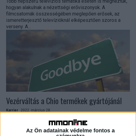
Több népszerű televíziós tematika esetén is megnéztük,
hogyan alakulnak a nézettségi erőviszonyok. A
filmcsatornák összességében meglepően erősek, az
ismeretterjesztő televízióknál elképesztően szoros a
verseny. A...
Vezérváltás a Chio termékek gyártójánál
Karrier
2022. március 28.
13 év után távozik a Chio termékeket gyártó Intersnack
Magyarország ügyvezetői posztjáról Merkler Róbert. A
Az Ön adatainak védelme fontos a
szakember 2009-ben érkezett a vállalathoz, ahol először