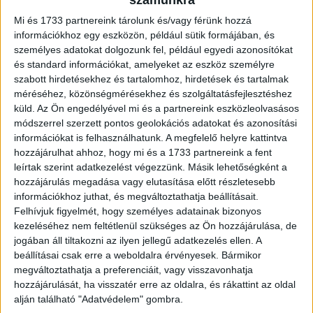
számunkra
a kereskedelmi...
Mi és 1733 partnereink tárolunk és/vagy férünk hozzá
információkhoz egy eszközön, például sütik formájában, és
személyes adatokat dolgozunk fel, például egyedi azonosítókat
és standard információkat, amelyeket az eszköz személyre
szabott hirdetésekhez és tartalomhoz, hirdetések és tartalmak
méréséhez, közönségmérésekhez és szolgáltatásfejlesztéshez
küld.
Az Ön engedélyével mi és a partnereink eszközleolvasásos
módszerrel szerzett pontos geolokációs adatokat és azonosítási
információkat is felhasználhatunk. A megfelelő helyre kattintva
hozzájárulhat ahhoz, hogy mi és a 1733 partnereink a fent
Meghekkelték a magyar kormánybarát
leírtak szerint adatkezelést végezzünk. Másik lehetőségként a
hozzájárulás megadása vagy elutasítása előtt részletesebb
sajtó egy részét
információkhoz juthat, és megváltoztathatja beállításait.
Felhívjuk figyelmét, hogy személyes adatainak bizonyos
Média
2022. március 28.
kezeléséhez nem feltétlenül szükséges az Ön hozzájárulása, de
Kormánykritikus tartalmak jelentek meg több kormánybarát
jogában áll tiltakozni az ilyen jellegű adatkezelés ellen. A
weboldalon is hétfő reggel, a felületek meghekkelése
beállításai csak erre a weboldalra érvényesek. Bármikor
mögött valószínűleg az Anonymus nemzetközi
megváltoztathatja a preferenciáit, vagy visszavonhatja
hekkercsoport áll. Az érintett felületek -...
hozzájárulását, ha visszatér erre az oldalra, és rákattint az oldal
alján található "Adatvédelem" gombra.