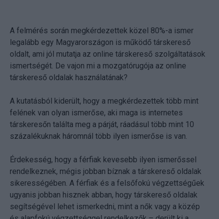
A felmérés során megkérdezettek közel 80%-a ismer
legalább egy Magyarországon is működő társkereső
oldalt, ami jól mutatja az online társkereső szolgáltatások
ismertségét. De vajon mi a mozgatórugója az online
társkereső oldalak használatának?
A kutatásból kiderült, hogy a megkérdezettek több mint
felének van olyan ismerőse, aki maga is internetes
társkeresőn találta meg a párját, ráadásul több mint 10
százalékuknak háromnál több ilyen ismerőse is van.
Érdekesség, hogy a férfiak kevesebb ilyen ismerőssel
rendelkeznek, mégis jobban bíznak a társkereső oldalak
sikerességében. A férfiak és a felsőfokú végzettségűek
ugyanis jobban hisznek abban, hogy társkereső oldalak
segítségével lehet ismerkedni, mint a nők vagy a közép
és alapfokú végzettséggel rendelkezők – derült ki a