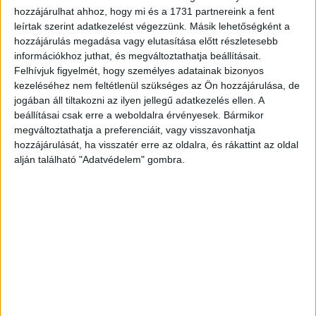
oldalon ismerkedni” – egészítette ki a fentieket Móczár
hozzájárulhat ahhoz, hogy mi és a 1731 partnereink a fent
Rudolf, a Randivonal.hu társkereső oldalt is üzemeltető
leírtak szerint adatkezelést végezzünk. Másik lehetőségként a
Dating Cental Europe Zrt. marketingigazgatója.
hozzájárulás megadása vagy elutasítása előtt részletesebb
információkhoz juthat, és megváltoztathatja beállításait.
Felhívjuk figyelmét, hogy személyes adatainak bizonyos
kezeléséhez nem feltétlenül szükséges az Ön hozzájárulása, de
CÍMKÉK
Internet
online
társkereső
jogában áll tiltakozni az ilyen jellegű adatkezelés ellen. A
beállításai csak erre a weboldalra érvényesek. Bármikor
megváltoztathatja a preferenciáit, vagy visszavonhatja
hozzájárulását, ha visszatér erre az oldalra, és rákattint az oldal
alján található "Adatvédelem" gombra.
Facebook
Email
Előző cikk
Következő cikk
Nőtt a hazai kiskereskedelmi
Újított a Kaspersky
forgalom