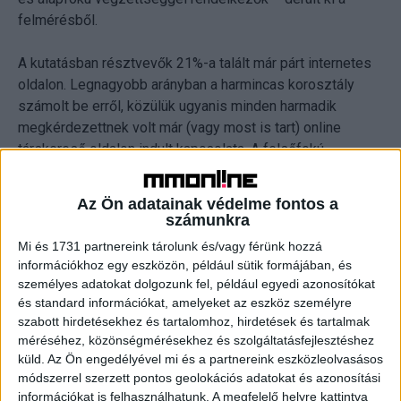
felmérésből.
A kutatásban résztvevők 21%-a talált már párt internetes
oldalon. Legnagyobb arányban a harmincas korosztály
számolt be erről, közülük ugyanis minden harmadik
megkérdezettnek volt már (vagy most is tart) online
társkereső oldalon indult kapcsolata. A felsőfokú
végzettségű, diplomás megkérdezetteknél, valamint a
fővárosiaknál még magasabb ez az arány, előbbiek közel
Az Ön adatainak védelme fontos a
25%-a, míg utóbbiak több mint 30%-a talált már párt az
számunkra
interneten.
Mi és 1731 partnereink tárolunk és/vagy férünk hozzá
információkhoz egy eszközön, például sütik formájában, és
A Randivonal.hu statisztikái alapján az elmúlt öt év során
személyes adatokat dolgozunk fel, például egyedi azonosítókat
több mint egymillióan regisztráltak hozzájuk, a
és standard információkat, amelyeket az eszköz személyre
társkeresők aktivitását pedig jól mutatja, hogy havonta 1
szabott hirdetésekhez és tartalomhoz, hirdetések és tartalmak
méréséhez, közönségmérésekhez és szolgáltatásfejlesztéshez
millió üzenetet váltanak egymással az oldalon belül.
küld.
Az Ön engedélyével mi és a partnereink eszközleolvasásos
„Várhatóan néhány év múlva már kisebbségben lesznek
módszerrel szerzett pontos geolokációs adatokat és azonosítási
azok, akik még soha nem próbáltak internetes társkereső
információkat is felhasználhatunk. A megfelelő helyre kattintva