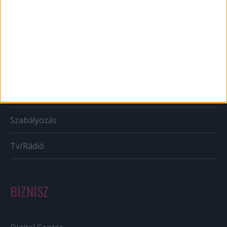
Mobil
Karrier
Bulvár
Out of home
Szabályozás
Tv/Rádió
BIZNISZ