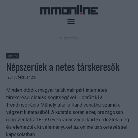
- HIRDETÉS -
Archív
Népszerűek a netes társkeresők
2017. február 23.
Minden ötödik magyar talált már párt internetes
társkereső oldalak segítségével – derült ki a
Trendinspiráció Műhely által a Randivonal.hu számára
végzett kutatásából. A kutatás során ezer, országosan
reprezentatív 18-59 éves válaszadói kört kérdeztek meg
és elemezték ki véleményüket az online társkereséssel
kapcsolatban.