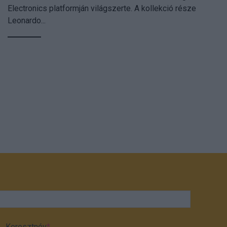
Electronics platformján világszerte. A kollekció része
Leonardo...
Keresztnév
*