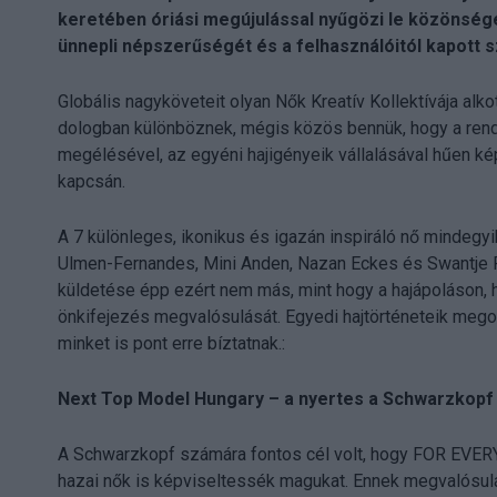
keretében óriási megújulással nyűgözi le közönség
ünnepli népszerűségét és a felhasználóitól kapott s
Globális nagyköveteit olyan Nők Kreatív Kollektívája alk
dologban különböznek, mégis közös bennük, hogy a rendk
megélésével, az egyéni hajigényeik vállalásával hűen ké
kapcsán.
A 7 különleges, ikonikus és igazán inspiráló nő mindegyik
Ulmen-Fernandes, Mini Anden, Nazan Eckes és Swantje Pau
küldetése épp ezért nem más, mint hogy a hajápoláson, h
önkifejezés megvalósulását. Egyedi hajtörténeteik megos
minket is pont erre bíztatnak.:
Next Top Model Hungary – a nyertes a Schwarzkopf 
A Schwarzkopf számára fontos cél volt, hogy FOR EVE
hazai nők is képviseltessék magukat. Ennek megvalósulá