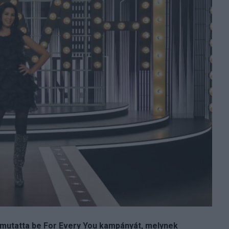
mutatta be For Every You kampányát, melynek