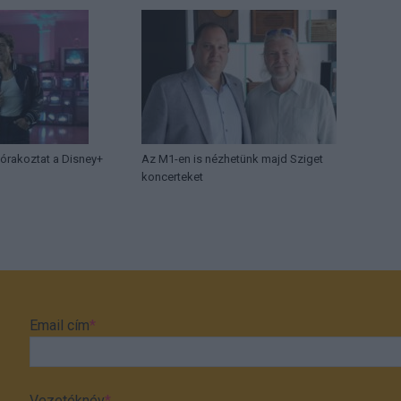
órakoztat a Disney+
Az M1-en is nézhetünk majd Sziget
koncerteket
Email cím
*
Vezetéknév
*