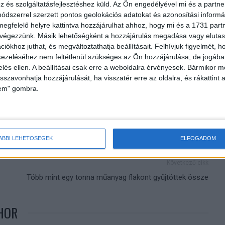
és szolgáltatásfejlesztéshez küld.
Az Ön engedélyével mi és a partne
dszerrel szerzett pontos geolokációs adatokat és azonosítási informác
megfelelő helyre kattintva hozzájárulhat ahhoz, hogy mi és a 1731 partne
 végezzünk. Másik lehetőségként a hozzájárulás megadása vagy elutasí
iókhoz juthat, és megváltoztathatja beállításait.
Felhívjuk figyelmét, 
Schwarzkopf
TV2
ezeléséhez nem feltétlenül szükséges az Ön hozzájárulása, de jogában 
zelés ellen. A beállításai csak erre a weboldalra érvényesek. Bármikor m
isszavonhatja hozzájárulását, ha visszatér erre az oldalra, és rákattint a
lem" gombra.
ÁBBI LEHETŐSÉGEK
ELFOGADOM
Következő cikk
Több mint egy tonna műanyag flakont gyűjtöttek össze
HOR