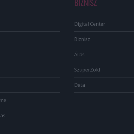
BIZNISZ
Digital Center
Biznisz
Állás
SzuperZöld
Data
ome
zás