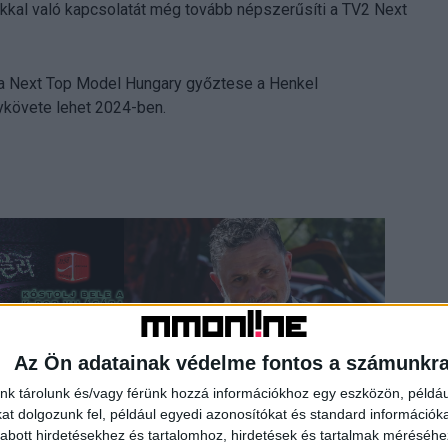
kkal való kapcsolatát még tovább népszerűsíti a TV2 Next
k, a Next Top Model Hungary győztese a Henkel
ykövete lehet 2024-ben.
Az Ön adatainak védelme fontos a számunkr
nk tárolunk és/vagy férünk hozzá információkhoz egy eszközön, példáu
t dolgozunk fel, például egyedi azonosítókat és standard információk
zel csábít a Coca-
Ők uralták tavaly a bulvárlapok
abott hirdetésekhez és tartalomhoz, hirdetések és tartalmak méréséhe
címlapjait