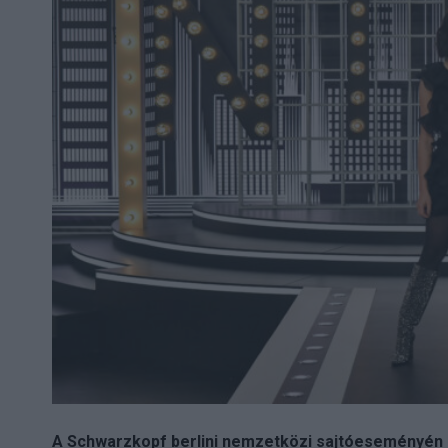
A Schwarzkopf berlini nemzetközi sajtóeseményén 