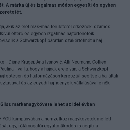
ét. A márka új és izgalmas módon egyesíti és egyben
zeretetét.
otja, akik az élet más-más területéről érkeznek, számos
ívül eltérő és egyben izgalmas hajtörténeteik
pviselik a Schwarzkopf páratlan szakértelmét a haj
e - Diane Kruger, Ana Ivanović, Alli Neumann, Collien
lina - vallja, hogy a hajnak ereje van, a Schwarzkopf
ajfestésen és hajformázáson keresztül segítse a haj általi
ztásával és az egyedi haj-igényeik vállalásával e nők
Gliss márkanagykövete lehet az idei évben
RY YOU kampányában a nemzetközi nagykövetek mellett
sát egy, főtámogatói együttműködés is segíti: a