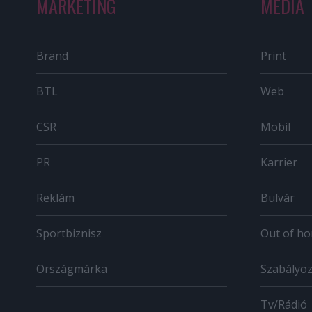
MARKETING
MÉDIA
Brand
Print
BTL
Web
CSR
Mobil
PR
Karrier
Reklám
Bulvár
Sportbiznisz
Out of h
Országmárka
Szabályo
Tv/Rádió