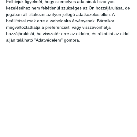
Felhívjuk figyelmét, hogy személyes adatainak bizonyos
képi emlékeiket – derül ki a Kaspersky Lab...
kezeléséhez nem feltétlenül szükséges az Ön hozzájárulása, de
jogában áll tiltakozni az ilyen jellegű adatkezelés ellen. A
beállításai csak erre a weboldalra érvényesek. Bármikor
megváltoztathatja a preferenciáit, vagy visszavonhatja
2
3
4
hozzájárulását, ha visszatér erre az oldalra, és rákattint az oldal
alján található "Adatvédelem" gombra.
- Hirdetés -
A RADIOCAFÉN