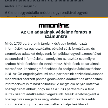
Archív
2017. május 17.
A Canon egyedülálló módon, egy rendkívül egyedi
állásajánlat keretében kezdi meg a legnagyobb
történetmesélő keresését. A szerencsés nyertes egy
évet tölthet el örök nyárban...
Az Ön adatainak védelme fontos a
számunkra
Mi és 1733 partnereink tárolunk és/vagy férünk hozzá
információkhoz egy eszközön, például sütik formájában, és
személyes adatokat dolgozunk fel, például egyedi azonosítókat
és standard információkat, amelyeket az eszköz személyre
szabott hirdetésekhez és tartalomhoz, hirdetések és tartalmak
méréséhez, közönségmérésekhez és szolgáltatásfejlesztéshez
küld.
Az Ön engedélyével mi és a partnereink eszközleolvasásos
módszerrel szerzett pontos geolokációs adatokat és azonosítási
információkat is felhasználhatunk. A megfelelő helyre kattintva
Így bánunk a digitális adatokkal
hozzájárulhat ahhoz, hogy mi és a 1733 partnereink a fent
leírtak szerint adatkezelést végezzünk. Másik lehetőségként a
Archív
2017. április 25.
hozzájárulás megadása vagy elutasítása előtt részletesebb
Az emberek viszonylag kevés pénzért eladják a fotóikat
információkhoz juthat, és megváltoztathatja beállításait.
annak ellenére, hogy a legfontosabb „adatnak” jelölték a