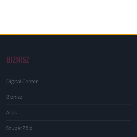
Out of home
Szabályozás
Tv/Rádió
BIZNISZ
Digital Center
Biznisz
Állás
SzuperZöld