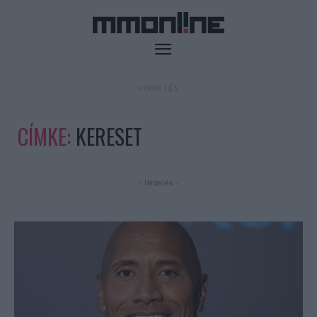
- HIRDETÉS -
CÍMKE:
KERESET
- Hirdetés -