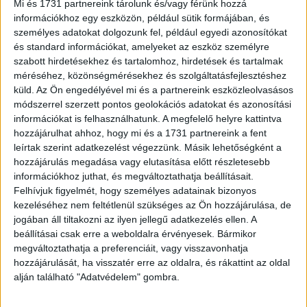
többek között a gépészmérnökök, a villamosmérnökök,
Mi és 1731 partnereink tárolunk és/vagy férünk hozzá
illetve a mechatronikai mérnökök körében. Utóbbiak
információkhoz egy eszközön, például sütik formájában, és
esetében ez számszerűen azt...
személyes adatokat dolgozunk fel, például egyedi azonosítókat
és standard információkat, amelyeket az eszköz személyre
szabott hirdetésekhez és tartalomhoz, hirdetések és tartalmak
méréséhez, közönségmérésekhez és szolgáltatásfejlesztéshez
küld.
Az Ön engedélyével mi és a partnereink eszközleolvasásos
módszerrel szerzett pontos geolokációs adatokat és azonosítási
információkat is felhasználhatunk. A megfelelő helyre kattintva
hozzájárulhat ahhoz, hogy mi és a 1731 partnereink a fent
leírtak szerint adatkezelést végezzünk. Másik lehetőségként a
hozzájárulás megadása vagy elutasítása előtt részletesebb
információkhoz juthat, és megváltoztathatja beállításait.
Felhívjuk figyelmét, hogy személyes adatainak bizonyos
Ez kell a munkavállalóknak
kezeléséhez nem feltétlenül szükséges az Ön hozzájárulása, de
jogában áll tiltakozni az ilyen jellegű adatkezelés ellen. A
Kutatás
2019. augusztus 5.
beállításai csak erre a weboldalra érvényesek. Bármikor
Első blikkre megmondható, hogy a fizetés a legfontosabb
megváltoztathatja a preferenciáit, vagy visszavonhatja
egy munkavállaló számára, az elvárások azonban ma már
hozzájárulását, ha visszatér erre az oldalra, és rákattint az oldal
ennél összetettebbek. A tudatos munkavállalók
alján található "Adatvédelem" gombra.
figyelembe veszik a...