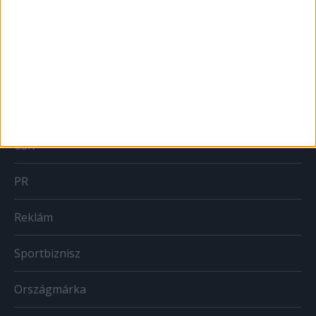
MARKETING
Brand
BTL
CSR
PR
Reklám
Sportbiznisz
Országmárka