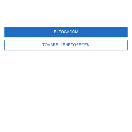
fejlettségét az 5G Koalíció. A Microsoft Magyarország
részvételével megalakult, széleskörű összefogás célja
nem csupán az, hogy az elsők között...
ELFOGADOM
TOVÁBBI LEHETŐSÉGEK
A Google maradt az élen
Archív
2017. június 6.
Idén is a Google végzett az első helyen a Kantar Millward
Brown által összeállított „Brandz Top 100” listán, a
társaság az Apple-t és a...