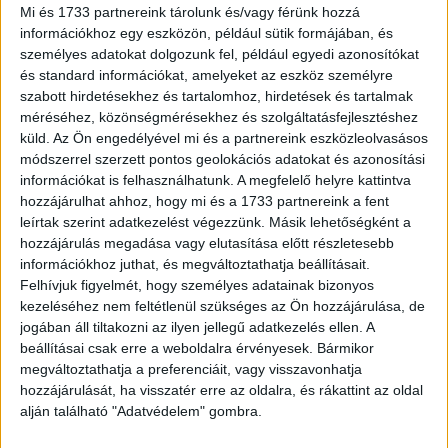
megrendezett Skype-a-Thon ismét elérte kitűzött célját: a
Mi és 1733 partnereink tárolunk és/vagy férünk hozzá
világ minden tájáról csatlakozó diákok és pedagógusok
információkhoz egy eszközön, például sütik formájában, és
összesen több mint 14...
személyes adatokat dolgozunk fel, például egyedi azonosítókat
és standard információkat, amelyeket az eszköz személyre
szabott hirdetésekhez és tartalomhoz, hirdetések és tartalmak
méréséhez, közönségmérésekhez és szolgáltatásfejlesztéshez
küld.
Az Ön engedélyével mi és a partnereink eszközleolvasásos
módszerrel szerzett pontos geolokációs adatokat és azonosítási
információkat is felhasználhatunk. A megfelelő helyre kattintva
hozzájárulhat ahhoz, hogy mi és a 1733 partnereink a fent
leírtak szerint adatkezelést végezzünk. Másik lehetőségként a
hozzájárulás megadása vagy elutasítása előtt részletesebb
információkhoz juthat, és megváltoztathatja beállításait.
Hozzánk is érkezik a HoloLens
Felhívjuk figyelmét, hogy személyes adatainak bizonyos
kezeléséhez nem feltétlenül szükséges az Ön hozzájárulása, de
jogában áll tiltakozni az ilyen jellegű adatkezelés ellen. A
Mobil
2017. november 2.
beállításai csak erre a weboldalra érvényesek. Bármikor
Nálunk is elérhető lesz a Microsoft holografikus, Windows
megváltoztathatja a preferenciáit, vagy visszavonhatja
10 alapú számítógépe, a HoloLens. Újabb 29 országban
hozzájárulását, ha visszatér erre az oldalra, és rákattint az oldal
lesz elérhető a világ első hordozható, holografikus,
alján található "Adatvédelem" gombra.
Windows 10...