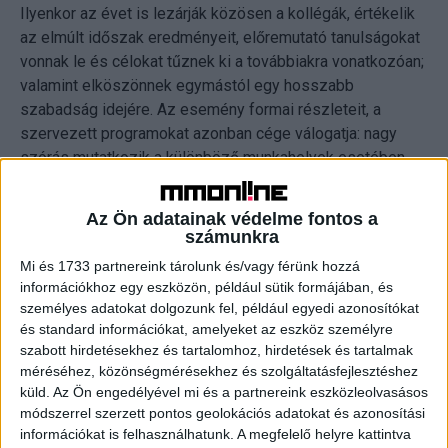
Ilyenkor az évet is lezárják közösen a kollégák, értékelik
az elmúlt időszak eredményeit, előremutató tanulságokat
vonnak le és célokat tűznek ki a továbbiakra vonatkozóan;
valamint elköszönnek egymástól egy hosszabb
szabadság idejére. Az esemény formai részleteit, a
szervezett programokat azonban cége válogatja: nagy
szórás mutatkozik a különböző munkahelyek esetében,
hogy ki hogyan tartja ezt a hagyományt” – mondja el a
szokás hátteréről Simon-Göröcs Lili, a Profession.hu HR
Az Ön adatainak védelme fontos a
igazgatója.
számunkra
Mi és 1733 partnereink tárolunk és/vagy férünk hozzá
A legelterjedtebb mód hazánkban az ünnepi vacsora
információkhoz egy eszközön, például sütik formájában, és
szervezése: a válaszadók többségének (60%) ilyen
személyes adatokat dolgozunk fel, például egyedi azonosítókat
formában szokott telni a vállalati karácsonya, amelyet
és standard információkat, amelyeket az eszköz személyre
szabott hirdetésekhez és tartalomhoz, hirdetések és tartalmak
népszerűségben a zenés-táncos buli követ, majd szinte
méréséhez, közönségmérésekhez és szolgáltatásfejlesztéshez
holtversenyben a játékos programok (pl. tombola), és a
küld.
Az Ön engedélyével mi és a partnereink eszközleolvasásos
munkaidő lejártát követő, irodában megrendezett
módszerrel szerzett pontos geolokációs adatokat és azonosítási
összejövetel. Kifejezetten elegáns, formális eseményt a
információkat is felhasználhatunk. A megfelelő helyre kattintva
válaszadók 18 százaléka, míg a lazább, állófogadást