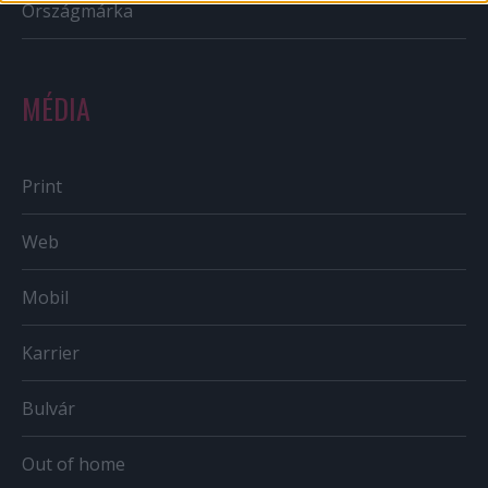
Országmárka
MÉDIA
Print
Web
Mobil
Karrier
Bulvár
Out of home