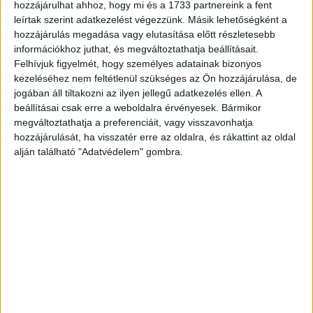
hozzájárulhat ahhoz, hogy mi és a 1733 partnereink a fent
egyszerűbb ételekkel 16 százaléka tapasztal. A hivatalos
leírtak szerint adatkezelést végezzünk. Másik lehetőségként a
hangvételű, évértékelő beszédekre koncentráló
hozzájárulás megadása vagy elutasítása előtt részletesebb
információkhoz juthat, és megváltoztathatja beállításait.
összejövetelt a megkérdezett munkavállalók 12
Felhívjuk figyelmét, hogy személyes adatainak bizonyos
százaléka jelölte meg.
kezeléséhez nem feltétlenül szükséges az Ön hozzájárulása, de
jogában áll tiltakozni az ilyen jellegű adatkezelés ellen. A
A hagyományos értelemben vett ünnepségtől eltérő
beállításai csak erre a weboldalra érvényesek. Bármikor
formák – közös karácsonyi készülődés, díszek
megváltoztathatja a preferenciáit, vagy visszavonhatja
készítése, sütés-főzés, vagy rendhagyó csapatépítő
hozzájárulását, ha visszatér erre az oldalra, és rákattint az oldal
program, mint például egy szabadulószoba
alján található "Adatvédelem" gombra.
meglátogatása – ritkaság számba megy (5%), hasonlóan a
több napos, távolabbi helyszínen tartott eseményekhez.
Jótékonyságra csupán a válaszadók 2 százalékánál
szentelik ezt az alkalmat, sportolással pedig ennél is
kevesebben töltik a céges karácsonyt. A kollégák egymás
közötti megajándékozása viszonylag ritka manapság a
hazai cégeknél: mindössze 16 százalékuknál fordul elő
ez a szokás.