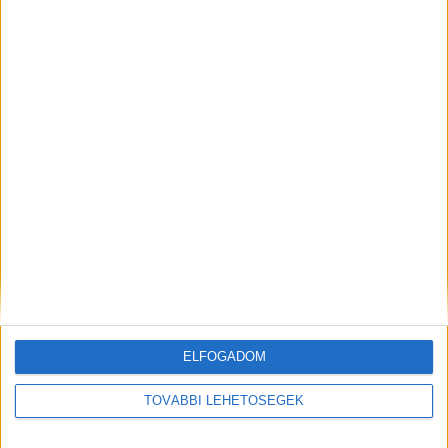
REGIO JÁTÉK
Elmaradt a roham az albérletpiacon
A RADIOCAFÉN
ELFOGADOM
TOVÁBBI LEHETŐSÉGEK