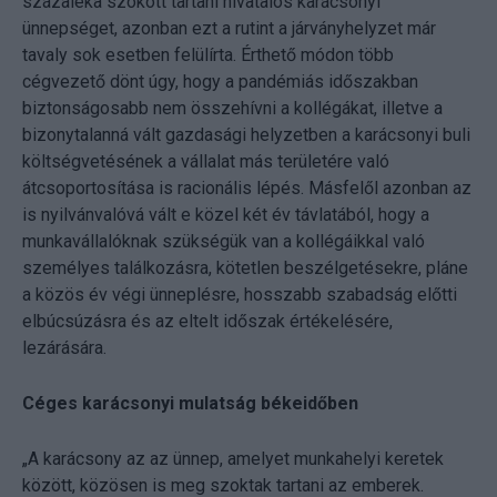
százaléka szokott tartani hivatalos karácsonyi
ünnepséget, azonban ezt a rutint a járványhelyzet már
tavaly sok esetben felülírta. Érthető módon több
cégvezető dönt úgy, hogy a pandémiás időszakban
biztonságosabb nem összehívni a kollégákat, illetve a
bizonytalanná vált gazdasági helyzetben a karácsonyi buli
költségvetésének a vállalat más területére való
átcsoportosítása is racionális lépés. Másfelől azonban az
is nyilvánvalóvá vált e közel két év távlatából, hogy a
munkavállalóknak szükségük van a kollégáikkal való
személyes találkozásra, kötetlen beszélgetésekre, pláne
a közös év végi ünneplésre, hosszabb szabadság előtti
elbúcsúzásra és az eltelt időszak értékelésére,
lezárására.
Céges karácsonyi mulatság békeidőben
„A karácsony az az ünnep, amelyet munkahelyi keretek
között, közösen is meg szoktak tartani az emberek.