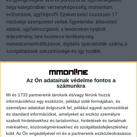
négy kategóriában: versenyképesség, momentum,
erőforrások, ügyfélprofil. Ezeken belül összesen 17
minőségi szempontot vettek figyelembe: árbevételi
adatok, ügyfélmozgások, a tendereken nyújtott
teljesítmény, new business tevékenység,
menedzsmentváltozások, digitális specialisták száma, a
szolgáltatások sokszínűsége és így tovább.
Minden évben az egyes szempontokhoz hozzárendelt
pontértékek összegzésével alakul ki, melyik ügynökség
Az Ön adatainak védelme fontos a
milyen minősítést kap, amely lehet domináns, erős, jó,
számunkra
átlagos vagy gyenge. A 2016-os rangsorban az MEC
Mi és 1733 partnereink tárolunk és/vagy férünk hozzá
egyedüliként kapta meg a domináns jelzőt – derül ki a
információkhoz egy eszközön, például sütik formájában, és
társaság közleményéből.
személyes adatokat dolgozunk fel, például egyedi azonosítókat
és standard információkat, amelyeket az eszköz személyre
„Nagyon büszkék vagyunk az ismételt első helyezésre:
szabott hirdetésekhez és tartalomhoz, hirdetések és tartalmak
nemcsak a méretünk alapján, hanem a minőségi mutatók
méréséhez, közönségmérésekhez és szolgáltatásfejlesztéshez
szerint is piacvezető az MEC. A csapat az utóbbi egy
küld.
Az Ön engedélyével mi és a partnereink eszközleolvasásos