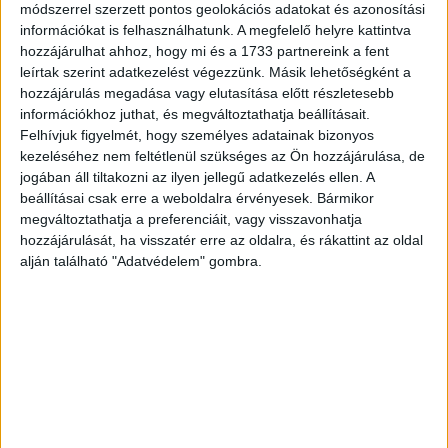
évben is mindent megtett azért, hogy stratégiai
módszerrel szerzett pontos geolokációs adatokat és azonosítási
információkat is felhasználhatunk. A megfelelő helyre kattintva
útmutatással és integrált megoldásokkal segítse az
hozzájárulhat ahhoz, hogy mi és a 1733 partnereink a fent
ügyfeleit. Emellett szolgáltatás-portfóliónkat is bővítettük,
leírtak szerint adatkezelést végezzünk. Másik lehetőségként a
és a RECMA lista szempontjából szintén fontos új
hozzájárulás megadása vagy elutasítása előtt részletesebb
egységeink is indultak, mint például az MEC Wavemaker,
információkhoz juthat, és megváltoztathatja beállításait.
amely tartalomfókuszú és kreatív tevékenységeinket
Felhívjuk figyelmét, hogy személyes adatainak bizonyos
fogja össze” – mondta Gulyás János, az MEC
kezeléséhez nem feltétlenül szükséges az Ön hozzájárulása, de
ügyvezetője az elismerés kapcsán.
jogában áll tiltakozni az ilyen jellegű adatkezelés ellen. A
beállításai csak erre a weboldalra érvényesek. Bármikor
megváltoztathatja a preferenciáit, vagy visszavonhatja
A médiaügynökségi csoportok között a GroupM végzett
hozzájárulását, ha visszatér erre az oldalra, és rákattint az oldal
az élen a RECMA 2016-os listáján – tagjai közül az MEC
alján található "Adatvédelem" gombra.
mellett a Mindshare, a Mediacom és a Maxus is szerepel
az egyéni rangsorban.
CÍMKÉK
GroupM
MEC Hungary
médiaügynökség
rangsor
RECMA