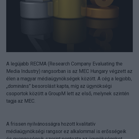
A legújabb RECMA (Research Company Evaluating the
Media Industry) rangsorban is az MEC Hungary végzett az
élen a magyar médiaügynökségek között. A cég a legjobb,
„domináns” besorolást kapta, míg az ügynökségi
csoportok között a GroupM lett az első, melynek szintén
tagja az MEC.
A frissen nyilvánosságra hozott kvalitatív
médiaügynökségi rangsor ez alkalommal is erősségeik
és gyengeségeik szerint pontozta az ügynökségeket,