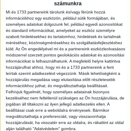
számunkra
Optimisták az idei évre nézve is. Az MI-vel kapcsolatos
kihívásoktól nem...
Mi és 1733 partnereink tárolunk és/vagy férünk hozzá
információkhoz egy eszközön, például sütik formájában, és
személyes adatokat dolgozunk fel, például egyedi azonosítókat
és standard információkat, amelyeket az eszköz személyre
szabott hirdetésekhez és tartalomhoz, hirdetések és tartalmak
méréséhez, közönségmérésekhez és szolgáltatásfejlesztéshez
küld.
Az Ön engedélyével mi és a partnereink eszközleolvasásos
módszerrel szerzett pontos geolokációs adatokat és azonosítási
információkat is felhasználhatunk. A megfelelő helyre kattintva
hozzájárulhat ahhoz, hogy mi és a 1733 partnereink a fent
leírtak szerint adatkezelést végezzünk. Másik lehetőségként a
Kemény évük volt a médiaügynökségeknek
hozzájárulás megadása vagy elutasítása előtt részletesebb
információkhoz juthat, és megváltoztathatja beállításait.
Felhívjuk figyelmét, hogy személyes adatainak bizonyos
Marketing
2024. július 10.
kezeléséhez nem feltétlenül szükséges az Ön hozzájárulása, de
Tavaly nőtt a 15 legnagyobb médiaügynökség együttes
jogában áll tiltakozni az ilyen jellegű adatkezelés ellen. A
árbevétele, azonban ennek a mértéke messze elmaradt
beállításai csak erre a weboldalra érvényesek. Bármikor
az inflációtól. Nem tett jót az állami költés stagnálása, de...
megváltoztathatja a preferenciáit, vagy visszavonhatja
hozzájárulását, ha visszatér erre az oldalra, és rákattint az oldal
alján található "Adatvédelem" gombra.