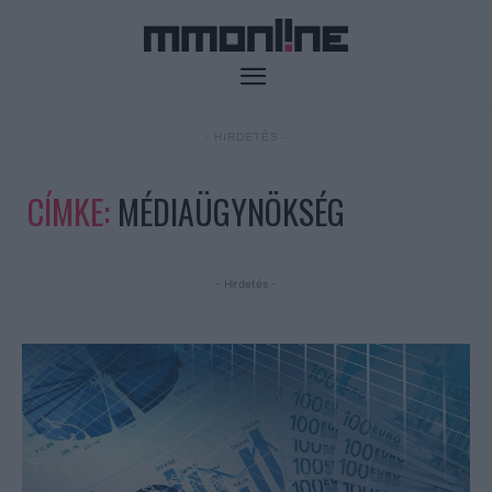
- HIRDETÉS -
CÍMKE:
MÉDIAÜGYNÖKSÉG
- Hirdetés -