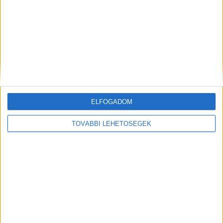
Az OMD az év médiaügynöksége
Brand
2019. február 26.
Az OMD Worldwide-ot választotta az Év
Médiaügynökségének a marketing és média szakma
nemzetközileg elismert hírforrása, az Adweek. A
kiválasztás összetett szempontok szerint történik, az...
ELFOGADOM
TOVÁBBI LEHETŐSÉGEK
Kié lesz az Amazon milliárdos