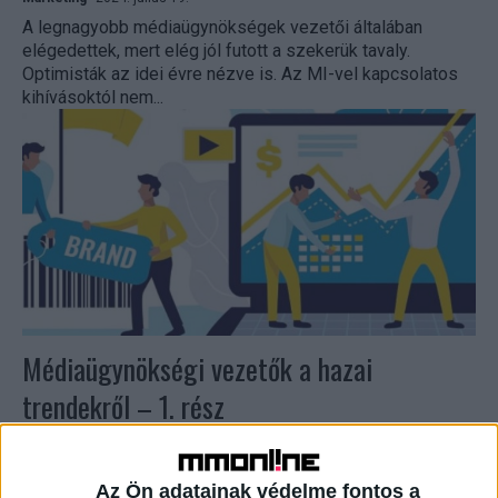
A legnagyobb médiaügynökségek vezetői általában
elégedettek, mert elég jól futott a szekerük tavaly.
Optimisták az idei évre nézve is. Az MI-vel kapcsolatos
kihívásoktól nem...
Médiaügynökségi vezetők a hazai
trendekről – 1. rész
Marketing
2024. július 18.
A legnagyobb médiaügynökségek vezetői általában
Az Ön adatainak védelme fontos a
elégedettek, mert elég jól futott a szekerük tavaly.