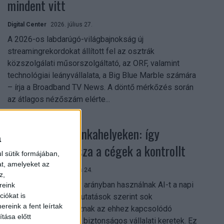
mindent vitt
Digital Center
2026. július 27.
A 2026-os labdarúgó-világbajnokság új
streamingrekordokat állított fel az osztrák
közszolgálati műsorszolgáltató, az ORF, valamint
technológiai leányvállalata, a Big Blue Marble számára
– írja a Broadband TV News. A döntő mérkőzés során
az átlagos nézőszám elérte...
Shadow AI a munkahelyeken: így
a
szerezhetik vissza a cégek a kontrollt
l sütik formájában,
at, amelyeket az
Digital Center
2026. július 24.
z,
A munkavállalók nagy arányban használnak AI-t a napi
reink
iókat is
munkában, ám friss kutatások szerint sok
reink a fent leírtak
szervezetnél hiányoznak az ehhez kapcsolódó
tása előtt
világos irányelvek és biztonságos vállalati keretek. Ez