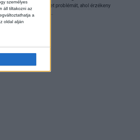
hogy személyes
különösen ott jelenthet problémát, ahol érzékeny
áll tiltakozni az
üzleti információkkal...
egváltoztathatja a
z oldal alján