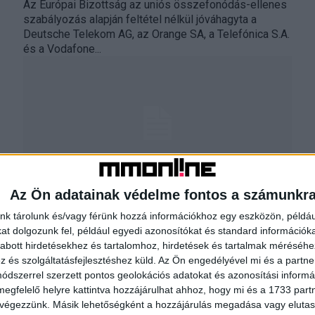
Az Európai Bizottság az uniós összefonódás-ellenes
szabályozás alapján feltétel nélkül jóváhagyta a
Deutsche Telekom AG, az Orange SA, a Telefónica S.A.
és a Vodafone...
Az Ön adatainak védelme fontos a számunkr
Ökológiai mobiltelefon minősítési
nk tárolunk és/vagy férünk hozzá információkhoz egy eszközön, példáu
rendszer indul
t dolgozunk fel, például egyedi azonosítókat és standard információk
abott hirdetésekhez és tartalomhoz, hirdetések és tartalmak méréséhe
Mobil
2021. május 26.
és szolgáltatásfejlesztéshez küld.
Az Ön engedélyével mi és a partne
Európa öt vezető mobilszolgáltatója közös, iparági
dszerrel szerzett pontos geolokációs adatokat és azonosítási informác
szintű Eco Rating minősítési rendszert vezet be,
megfelelő helyre kattintva hozzájárulhat ahhoz, hogy mi és a 1733 partne
melynek segítségével könnyen beazonosíthatóvá és
 végezzünk. Másik lehetőségként a hozzájárulás megadása vagy elutasí