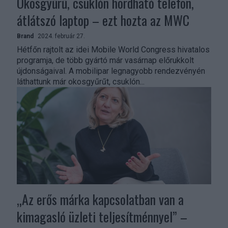
Okosgyűrű, csuklón hordható telefon,
átlátszó laptop – ezt hozta az MWC
Brand
2024. február 27.
Hétfőn rajtolt az idei Mobile World Congress hivatalos
programja, de több gyártó már vasárnap előrukkolt
újdonságaival. A mobilipar legnagyobb rendezvényén
láthattunk már okosgyűrűt, csuklón...
„Az erős márka kapcsolatban van a
kimagasló üzleti teljesítménnyel” –