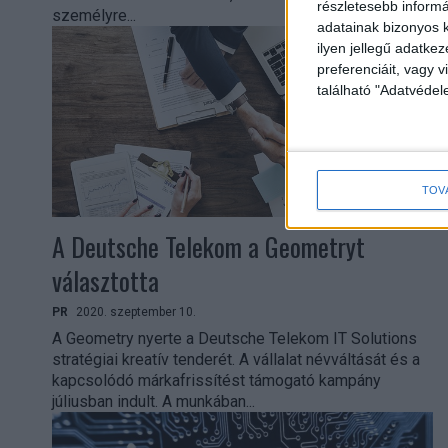
részletesebb informác
személyre...
adatainak bizonyos k
ilyen jellegű adatke
preferenciáit, vagy v
található "Adatvéde
TOV
A Deutsche Telekom a Geometryt
választotta
PR
2020. szeptember 10.
A Geometry nyerte a Deutsche Telekom IT Solutions
stratégiai kreatív tenderét. A vállalat névváltását és a
kapcsolódó márkafrissítést támogató kampány
júliusban indult. A munkában...