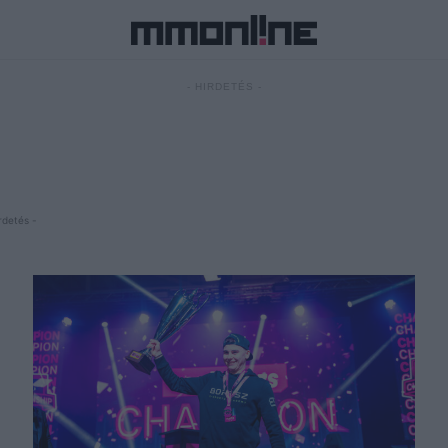
- HIRDETÉS -
rdetés -