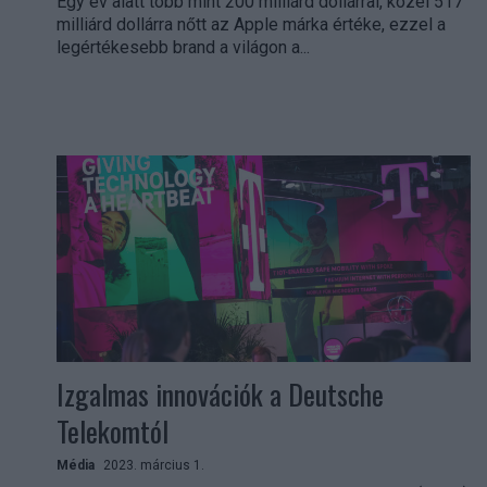
Egy év alatt több mint 200 milliárd dollárral, közel 517
milliárd dollárra nőtt az Apple márka értéke, ezzel a
legértékesebb brand a világon a...
Izgalmas innovációk a Deutsche
Telekomtól
Média
2023. március 1.