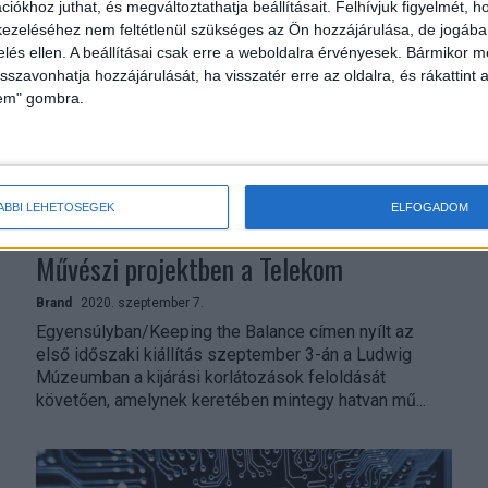
összehasonlítóvá válnak a fogyasztók számára a...
iókhoz juthat, és megváltoztathatja beállításait.
Felhívjuk figyelmét, 
ezeléséhez nem feltétlenül szükséges az Ön hozzájárulása, de jogában 
zelés ellen. A beállításai csak erre a weboldalra érvényesek. Bármikor m
isszavonhatja hozzájárulását, ha visszatér erre az oldalra, és rákattint a
lem" gombra.
ÁBBI LEHETŐSÉGEK
ELFOGADOM
Művészi projektben a Telekom
Brand
2020. szeptember 7.
Egyensúlyban/Keeping the Balance címen nyílt az
első időszaki kiállítás szeptember 3-án a Ludwig
Múzeumban a kijárási korlátozások feloldását
követően, amelynek keretében mintegy hatvan mű...