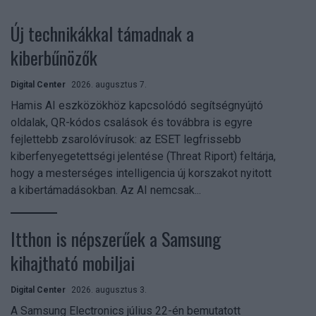
Új technikákkal támadnak a
kiberbűnözők
Digital Center
2026. augusztus 7.
Hamis AI eszközökhöz kapcsolódó segítségnyújtó
oldalak, QR-kódos csalások és továbbra is egyre
fejlettebb zsarolóvírusok: az ESET legfrissebb
kiberfenyegetettségi jelentése (Threat Riport) feltárja,
hogy a mesterséges intelligencia új korszakot nyitott
a kibertámadásokban. Az AI nemcsak...
Itthon is népszerűek a Samsung
kihajtható mobiljai
Digital Center
2026. augusztus 3.
A Samsung Electronics július 22-én bemutatott