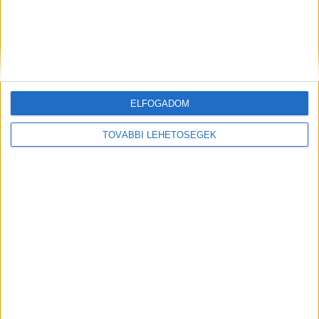
válogatott grillételekkel, street food fogásokkal várja az
Akvárium Klubhoz érkező szurkolókat. Júniusban, a
labdarúgó-Európa-bajnokság idejére igazi...
ELFOGADOM
TOVÁBBI LEHETŐSÉGEK
Kiderült, mit gondolnak a magyarok az Eb-
ről
Kutatás
2021. június 8.
A labdarúgó-Európa-bajnokság nyitó mérkőzésének
közeledtével hétre hétről egyre több vélemény és
komment látott napvilágot. Az UEFA által rendezett torna