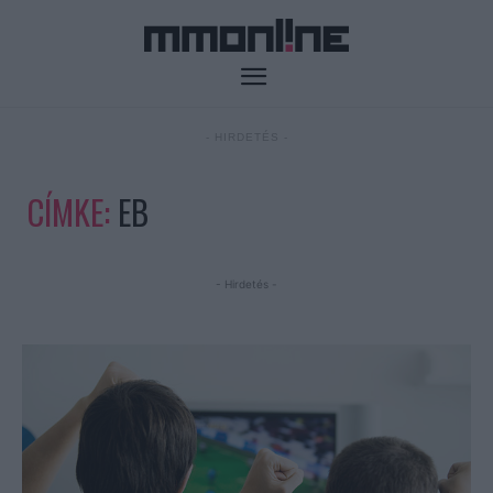
- HIRDETÉS -
CÍMKE:
EB
- Hirdetés -