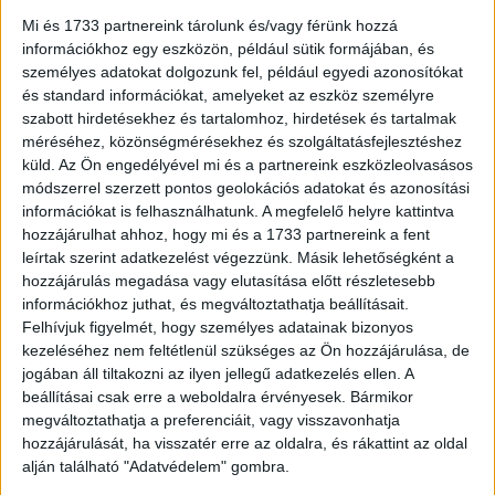
fele lesz a londoni...
Mi és 1733 partnereink tárolunk és/vagy férünk hozzá
információkhoz egy eszközön, például sütik formájában, és
személyes adatokat dolgozunk fel, például egyedi azonosítókat
és standard információkat, amelyeket az eszköz személyre
szabott hirdetésekhez és tartalomhoz, hirdetések és tartalmak
méréséhez, közönségmérésekhez és szolgáltatásfejlesztéshez
küld.
Az Ön engedélyével mi és a partnereink eszközleolvasásos
módszerrel szerzett pontos geolokációs adatokat és azonosítási
információkat is felhasználhatunk. A megfelelő helyre kattintva
hozzájárulhat ahhoz, hogy mi és a 1733 partnereink a fent
leírtak szerint adatkezelést végezzünk. Másik lehetőségként a
Sportos projektben a Lidl
hozzájárulás megadása vagy elutasítása előtt részletesebb
információkhoz juthat, és megváltoztathatja beállításait.
Marketing
2023. március 24.
Felhívjuk figyelmét, hogy személyes adatainak bizonyos
A Lidl az UEFA EURO 2024-es labdarúgó Európa-
kezeléséhez nem feltétlenül szükséges az Ön hozzájárulása, de
bajnokság és az azt megelőző 2023-as és 2024-es
jogában áll tiltakozni az ilyen jellegű adatkezelés ellen. A
selejtező mérkőzések globális partnere lesz. Az
beállításai csak erre a weboldalra érvényesek. Bármikor
együttműködés idén márciusban...
megváltoztathatja a preferenciáit, vagy visszavonhatja
hozzájárulását, ha visszatér erre az oldalra, és rákattint az oldal
alján található "Adatvédelem" gombra.