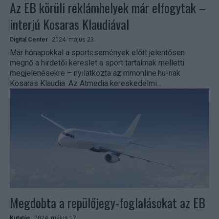
Az EB körüli reklámhelyek már elfogytak –
interjú Kosaras Klaudiával
Digital Center
2024. május 23.
Már hónapokkal a sportesemények előtt jelentősen
megnő a hirdetői kereslet a sport tartalmak melletti
megjelenésekre – nyilatkozta az mmonline.hu-nak
Kosaras Klaudia. Az Atmedia kereskedelmi...
Megdobta a repülőjegy-foglalásokat az EB
Kutatás
2024. május 17.