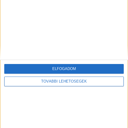
Államilag támogatott helyek a METU
levelező marketing mesterképzésén
Brand
2022. január 31.
Három éve indult a Budapesti Metropolitan Egyetem
(METU) marketing mesterképzése, mely mára a jelenlegi
és jövőbeli marketingszakemberek egyik legnagyobb
ELFOGADOM
képzőhelye. A szak diákjai körében...
TOVÁBBI LEHETŐSÉGEK