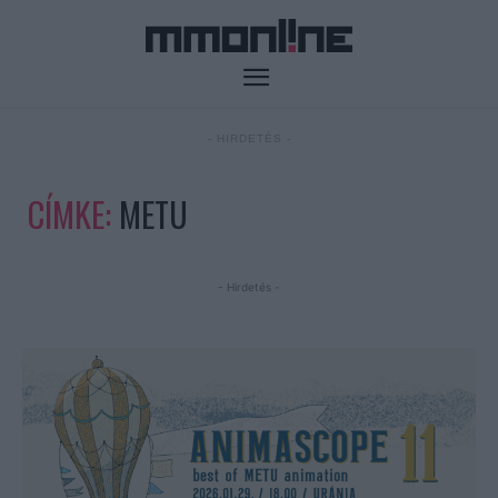
- HIRDETÉS -
CÍMKE:
METU
- Hirdetés -