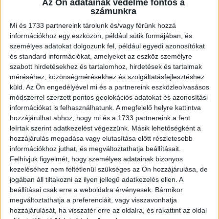
Az Ön adatainak védelme fontos a
CINEMASCOPE 2025 az Uránia Nemzeti Filmszínházba.
számunkra
Az esemény nagy érdeklődés mellett zajlott, a...
Mi és 1733 partnereink tárolunk és/vagy férünk hozzá
információkhoz egy eszközön, például sütik formájában, és
személyes adatokat dolgozunk fel, például egyedi azonosítókat
és standard információkat, amelyeket az eszköz személyre
szabott hirdetésekhez és tartalomhoz, hirdetések és tartalmak
méréséhez, közönségmérésekhez és szolgáltatásfejlesztéshez
küld.
Az Ön engedélyével mi és a partnereink eszközleolvasásos
módszerrel szerzett pontos geolokációs adatokat és azonosítási
információkat is felhasználhatunk. A megfelelő helyre kattintva
hozzájárulhat ahhoz, hogy mi és a 1733 partnereink a fent
leírtak szerint adatkezelést végezzünk. Másik lehetőségként a
Így újítja meg a divat világát a
hozzájárulás megadása vagy elutasítása előtt részletesebb
információkhoz juthat, és megváltoztathatja beállításait.
csúcstechnológia
Felhívjuk figyelmét, hogy személyes adatainak bizonyos
kezeléséhez nem feltétlenül szükséges az Ön hozzájárulása, de
Digital Center
2024. július 26.
jogában áll tiltakozni az ilyen jellegű adatkezelés ellen. A
Bár még csak idén diplomázott a Budapesti Metropolitan
beállításai csak erre a weboldalra érvényesek. Bármikor
Egyetem (METU) Média design alapképzésén, Barabás-
megváltoztathatja a preferenciáit, vagy visszavonhatja
László Brigitta úttörő, 3D technológiát és kreatív divatot
hozzájárulását, ha visszatér erre az oldalra, és rákattint az oldal
ötvöző startupja, a...