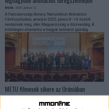
legnagyobb animációs seregszemléjén
Média
2025. június 12.
A franciaországi Annecy Nemzetközi Animációs
Filmfesztiválon, amelyet 2025. június 8–14. között
rendeznek meg, idén Magyarország a díszvendég. A
különleges elismerés a magyar animáció gazdag...
METU filmesek sikere az Urániában
Média
2025. március 20.
Ismét széles közönséget vonzottA Budapesti
Metropolitan Egyetem (METU) filmes seregszemléje, a